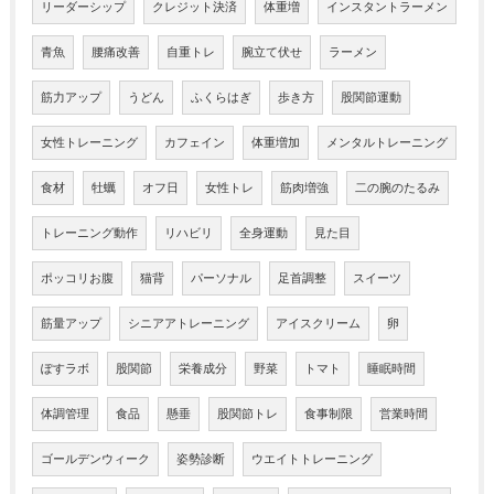
リーダーシップ
クレジット決済
体重増
インスタントラーメン
青魚
腰痛改善
自重トレ
腕立て伏せ
ラーメン
筋力アップ
うどん
ふくらはぎ
歩き方
股関節運動
女性トレーニング
カフェイン
体重増加
メンタルトレーニング
食材
牡蠣
オフ日
女性トレ
筋肉増強
二の腕のたるみ
トレーニング動作
リハビリ
全身運動
見た目
ポッコリお腹
猫背
パーソナル
足首調整
スイーツ
筋量アップ
シニアアトレーニング
アイスクリーム
卵
ぽすラボ
股関節
栄養成分
野菜
トマト
睡眠時間
体調管理
食品
懸垂
股関節トレ
食事制限
営業時間
ゴールデンウィーク
姿勢診断
ウエイトトレーニング