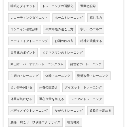
睡眠とダイエット
トレーニングの習慣化
運動と記録
レコーディングダイエット
ホームトレーニング
感じる力
ワンコイン姿勢診断
年末年始の過ごし方
寒い日のゴルフ
ボディメイクトレーニング
お酒の飲み方
精神力強化する
日常化のポイント
ビジネスマンのトレーニング
岡山市 パーオナルトレーニングジム
経営者のトレーニング
主婦のトレーニング
体幹トエーニング
姿勢改善トレーニング
習い癖を付ける
休養の重要さ
ダイエット トレーニング
体重が気になる
重心位置を整える
シニアのトレーニング
ボデイメイクトレーニング
ながらトレーニング
柔軟性を高める
腰痛 肩こり ひざ痛エクササイズ
糖質補給