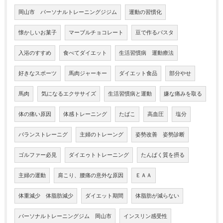
岡山市 パーソナルトレーニングジジム
運動の習慣化
懐かしいお菓子
マーブルチョコレート
豆で作るパスタ
入浴のすすめ
食べてダイエット
生活習慣病 運動療法
好きなスポーツ
馬肉ジャーキー
ダイエット食品
部分やせ
馬肉
気になるエクササイズ
生活習慣病と運動
嫌な痛みを取る
体の痛い原因
体感トレーニング
たばこ
高血圧
塩分
バランストレーニグ
主婦のトレーング
姿勢改善 姿勢診断
ゴルファー必見
ダイエゥトトレーニング
たんぱく質を摂る
主婦の運動
肩こり、腰痛の意外な原因
ＥＡＡ
体重減少 体脂肪減少
ダイエット期間
体脂肪が減らない
パーソナルトレーニングジム 岡山市
インスリン感受性