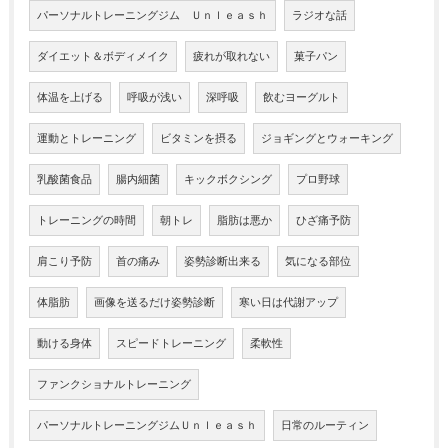
パーソナルトレーニングジム Ｕｎｌｅａｓｈ
ラジオな話
ダイエット＆ボディメイク
疲れが取れない
菓子パン
体温を上げる
呼吸が浅い
深呼吸
飲むヨーグルト
運動とトレーニング
ビタミンを摂る
ジョギングとウォーキング
乳酸菌食品
腸内細菌
キックボクシング
プロ野球
トレーニングの時間
朝トレ
脂肪は悪か
ひざ痛予防
肩こり予防
首の痛み
姿勢診断出来る
気になる部位
体脂肪
画像を送るだけ姿勢診断
寒い日は代謝アップ
動ける身体
スピードトレーニング
柔軟性
ファンクショナルトレーニング
パーソナルトレーニングジムＵｎｌｅａｓｈ
日常のルーティン