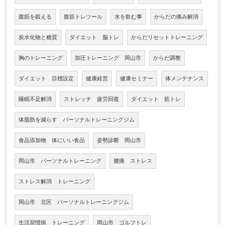
腹筋を鍛える
腹筋トレツール
水を飲む事
からだの痛み解消
炭水化物と糖質
ダイエット 脳トレ
からだリセットトレーニング
胸のトレーニング
加圧トレーニング 岡山市
からだ調整
ダイエット 目標設定
健康経営
健康セミナー
体メンテナンス
睡眠不足解消
ストレッチ 疲労回復
ダイエット 筋トレ
体脂肪を減らす パーソナルトレーニングジム
食品添加物 体にいい食品
姿勢診断 岡山市
岡山市 パーソナルトレーニング
腰痛 ストレス
ストレス解消 トレーニング
岡山市 北区 パーソナルトレーニングジム
生活習慣病 トレーニング
岡山市 ゴルフトレ