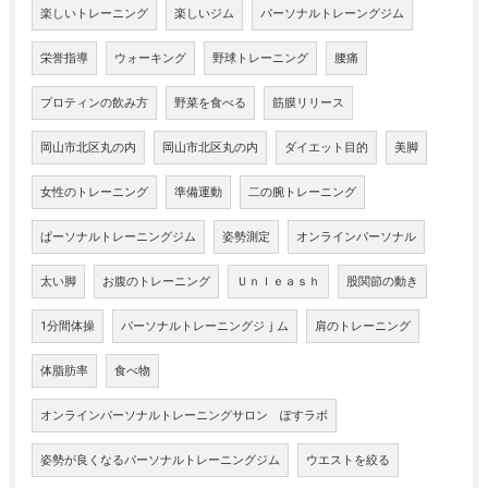
楽しいトレーニング
楽しいジム
パーソナルトレーングジム
栄誉指導
ウォーキング
野球トレーニング
腰痛
プロティンの飲み方
野菜を食べる
筋膜リリース
岡山市北区丸の内
岡山市北区丸の内
ダイエット目的
美脚
女性のトレーニング
準備運動
二の腕トレーニング
ぱーソナルトレーニングジム
姿勢測定
オンラインパーソナル
太い脚
お腹のトレーニング
Ｕｎｌｅａｓｈ
股関節の動き
1分間体操
パーソナルトレーニングジｊム
肩のトレーニング
体脂肪率
食べ物
オンラインパーソナルトレーニングサロン ぽすラボ
姿勢が良くなるパーソナルトレーニングジム
ウエストを絞る