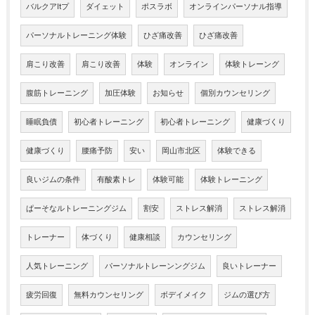
バルクアltプ
ダイェット
ポスラボ
オンラインパーソナル指導
パーソナルトレーニング体験
ひざ痛改善
ひざ痛改善
肩こり改善
肩こり改善
体験
オンライン
体験トレーング
腹筋トレーニング
加圧体験
お知らせ
個別カウンセリング
睡眠負債
初心者トレーニング
初心者トレーニング
健康づくり
健康づくり
腰痛予防
安い
岡山市北区
体験できる
良いジムの条件
有酸素トレ
体験可能
体験トレーニング
ぱーそなルトレーニングジム
割安
ストレス解消
ストレス解消
トレーナー
体づくり
健康相談
カウンセリング
人気トレーニング
パーソナルトレーンングジム
良いトレーナー
疲労回復
無料カウンセリング
ボデイメイク
ジムの選び方