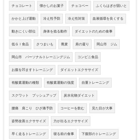
チョコレート
懐かしのお菓子
チョコベー
ふくらはぎが固いと
かかと上げ運動
冷え性予防
冷え性対策
血液循環を良くする
動きにくい部位
身体を捻る動作
ダイエットのための食事
低ＧＩ食品
さつまいも
蕎麦
肩の凝り
岡山市 ジム
岡山市 パーソナルトレーニングジム
コンビニ食品
お腹を凹ますトレーニング
ダイエットエクササイズ
有酸素運動の種類
有酸素運動の強度
自重トレーニング
スクワット プッシュアップ
炭水化物ダイエット
腰痛 肩こり ひざ痛予防
コーヒーを飲む
見た目が大事
姿勢改善エクササイズ
力が出るエクササイズ
早く走るトレーニング
寝る前の食事
下腹部のトレーニング