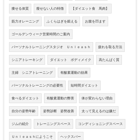
痩せる体質
瘦せない人の特徴
【ダイエット食 馬肉】
筋力オレーニング
ふくらはぎを鍛える
お腹を凹ます
ゴールデンウィーク営業時間のご案内
パーソナルトレーニングスタジオ Ｕｎｌｅａｓｈ
疲れを取る方法
シニアトレーキング
ダイエット ボディメイク
高たんぱく質
主婦 シニアトレーニング
有酸素運動の効果
パーソナルトレーニングの必要性
短時間ダイエット
食べるダイエット
有酸素運動の弊害
体が変わらない理由
自分の姿勢年齢
姿勢診断 姿勢改善
太って見えるのは嫌だ
ジムの紹介
トレーニングスペース
コンディショニングスペース
Ｕｎｌｅａｓｈにようこそ
ヘックスバー