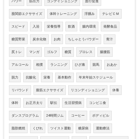
パワー
筋出力
コンデイショニング
血行促進
股関節エクササイズ
体幹トレーニング
浮腫み
テレビＣＭ
スピード
入浴
栄養指導
飲酒
腸内環境
発酵食品
糖質野菜
炭水化物
お肉
ちしゃとうパウダー
青汁
尻トレ
マンガ
ゴルフ
糖質
プロレス
腸腰筋
アルコール
相撲
ランニング
ひざ痛
競馬
おあか
脱力
抗酸化
栄養
基本動作
年末年始スケジュール
リバウンド
腹筋エクササイズ
リコンディショニング
休養
体幹
お正月太り
駅伝
生活習慣病
コンビニ食
ダンスプログラム
24時間ジム
コーヒー
ボディビル
脂肪燃焼
くびれ
ツイスト運動
糖尿病
運動療法