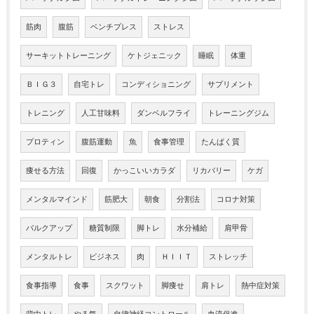
筋肉
腹筋
ベンチプレス
ストレス
サーキットトレーニング
ケトジェニック
睡眠
体重
ＢＩＧ３
自宅トレ
コンディショニング
サプリメント
トレニング
人工甘味料
ダンベルフライ
トレーニングジム
プロティン
腹筋運動
魚
食事管理
たんぱく質
痩せる方法
回復
かっこいいカラダ
リカバリー
ケガ
メンタルマインド
筋肥大
朝食
分割法
コロナ対策
バルクアップ
糖質制限
脚トレ
水分補給
肩甲骨
メンタルトレ
ビジネス
肉
ＨＩＩＴ
ストレッチ
食事指導
食事
スクワット
脚痩せ
肩トレ
熱中症対策