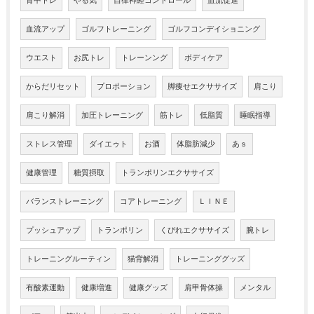
背中トレ
やる気
自律神経コントロール
血流促進
血流アップ
ゴルフトレーニング
ゴルフコンデイショニング
ウエスト
お尻トレ
トレーンング
ボディケア
からだリセット
プロポーション
脚痩せエクササイズ
肩こり
肩こり解消
加圧トレーニング
筋トレ
低脂質
睡眠指導
ストレス管理
ダイエゥト
お酒
体脂肪減少
あｓ
健康管理
糖質摂取
トランポリンエクササイズ
バランストレーニング
コアトレーニング
ＬＩＮＥ
プッシュアップ
トランポリン
くびれエクササイズ
腕トレ
トレーニングルーティン
猫背解消
トレーニンググッズ
有酸素運動
健康増進
健康グッズ
肩甲骨体操
メンタル