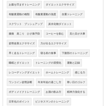
お腹を凹ますトレーニング
ダイエットエクササイズ
有酸素運動の種類
有酸素運動の強度
自重トレーニング
スクワット プッシュアップ
炭水化物ダイエット
腰痛 肩こり ひざ痛予防
コーヒーを飲む
見た目が大事
姿勢改善エクササイズ
力が出るエクササイズ
早く走るトレーニング
寝る前の食事
下腹部のトレーニング
睡眠とダイエット
トレーニングの習慣化
運動と記録
レコーディングダイエット
ホームトレーニング
感じる力
ワンコイン姿勢診断
年末年始の過ごし方
寒い日のゴルフ
ボディメイクトレーニング
お酒の飲み方
精神力強化する
日常化のポイント
ビジネスマンのトレーニング