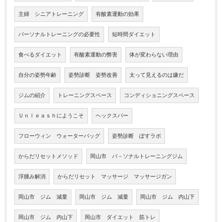
主婦 シニアトレーニング
有酸素運動の効果
パーソナルトレーニングの必要性
短時間ダイエット
食べるダイエット
有酸素運動の弊害
体が変わらない理由
自分の姿勢年齢
姿勢診断 姿勢改善
太って見えるのは嫌だ
ジムの紹介
トレーニングスペース
コンディショニングスペース
Ｕｎｌｅａｓｈにようこそ
ヘックスバー
フローウィン ウォーターバッグ
姿勢診断 ぽすラボ
からだリセットメソッド
岡山市 パ－ソナルトレーニングジム
浮腫み解消
からだリセット マッサージ マッサージガン
岡山市 ジム 減量
岡山市 ジム 減量
岡山市 ジム 内山下
岡山市 ジム 内山下
岡山市 ダイエット 筋トレ