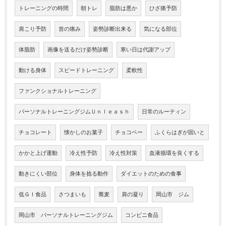
トレーニングの時間
朝トレ
脂肪は悪か
ひざ痛予防
肩こり予防
首の痛み
姿勢診断出来る
気になる部位
体脂肪
画像を送るだけ姿勢診断
寒い日は代謝アップ
動ける身体
スピードトレーニング
柔軟性
ファンクショナルトレーニング
パーソナルトレーニングジムＵｎｌｅａｓｈ
日常のルーティン
チョコレート
懐かしのお菓子
チョコベー
ふくらはぎが固いと
かかと上げ運動
冷え性予防
冷え性対策
血液循環を良くする
動きにくい部位
身体を捻る動作
ダイエットのための食事
低ＧＩ食品
さつまいも
蕎麦
肩の凝り
岡山市 ジム
岡山市 パーソナルトレーニングジム
コンビニ食品