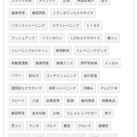
ストレス管理
ダイエゥト
お酒
体脂肪減少
あｓ
健康管理
糖質摂取
トランポリンエクササイズ
バランストレーニング
コアトレーニング
ＬＩＮＥ
プッシュアップ
トランポリン
くびれエクササイズ
腕トレ
トレーニングルーティン
猫背解消
トレーニンググッズ
有酸素運動
健康増進
健康グッズ
肩甲骨体操
メンタル
パワー
筋出力
コンデイショニング
血行促進
股関節エクササイズ
体幹トレーニング
浮腫み
テレビＣＭ
スピード
入浴
栄養指導
飲酒
腸内環境
発酵食品
糖質野菜
炭水化物
お肉
ちしゃとうパウダー
青汁
尻トレ
マンガ
ゴルフ
糖質
プロレス
腸腰筋