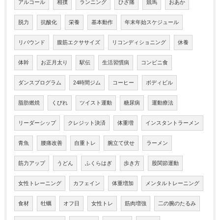
アルコール
相撲
ランニング
ひざ痛
競馬
おあか
脱力
抗酸化
栄養
基本動作
年末年始スケジュール
リバウンド
腹筋エクササイズ
リコンディショニング
休養
体幹
お正月太り
駅伝
生活習慣病
コンビニ食
ダンスプログラム
24時間ジム
コーヒー
ボディビル
脂肪燃焼
くびれ
ツイスト運動
糖尿病
運動療法
リーダーシップ
クレジット決済
体重増
インスタントラーメン
青魚
腰痛改善
自重トレ
腕立て伏せ
ラーメン
筋力アップ
うどん
ふくらはぎ
歩き方
股関節運動
女性トレーニング
カフェイン
体重増加
メンタルトレーニング
食材
牡蠣
オフ日
女性トレ
筋肉増強
二の腕のたるみ