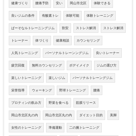
健康づくり
腰痛予防
安い
岡山市北区
体験できる
良いジムの条件
有酸素トレ
体験可能
体験トレーニング
ぱーそなルトレーニングジム
割安
ストレス解消
ストレス解消
トレーナー
体づくり
健康相談
カウンセリング
人気トレーニング
パーソナルトレーンングジム
良いトレーナー
疲労回復
無料カウンセリング
ボデイメイク
ジムの選び方
楽しいトレーニング
楽しいジム
パーソナルトレーングジム
栄誉指導
ウォーキング
野球トレーニング
腰痛
プロティンの飲み方
野菜を食べる
筋膜リリース
岡山市北区丸の内
岡山市北区丸の内
ダイエット目的
美脚
女性のトレーニング
準備運動
二の腕トレーニング