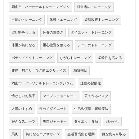
岡山市 パーオナルトレーニングジム
経営者のトレーニング
主婦のトレーニング
体幹トエーニング
姿勢改善トレーニング
習い癖を付ける
休養の重要さ
ダイエット トレーニング
体重が気になる
重心位置を整える
シニアのトレーニング
ボデイメイクトレーニング
ながらトレーニング
柔軟性を高める
腰痛 肩こり ひざ痛エクササイズ
糖質補給
岡山市 パーソナルトレーニングジジム
運動の習慣化
懐かしいお菓子
マーブルチョコレート
豆で作るパスタ
入浴のすすめ
食べてダイエット
生活習慣病 運動療法
好きなスポーツ
馬肉ジャーキー
ダイエット食品
部分やせ
馬肉
気になるエクササイズ
生活習慣病と運動
嫌な痛みを取る