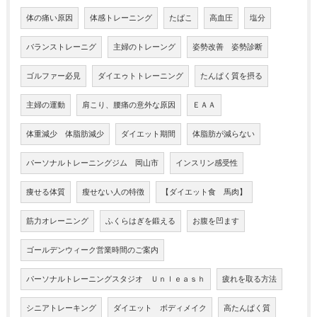
体の痛い原因
体感トレーニング
たばこ
高血圧
塩分
バランストレーニグ
主婦のトレーング
姿勢改善 姿勢診断
ゴルファー必見
ダイエゥトトレーニング
たんぱく質を摂る
主婦の運動
肩こり、腰痛の意外な原因
ＥＡＡ
体重減少 体脂肪減少
ダイエット期間
体脂肪が減らない
パーソナルトレーニングジム 岡山市
インスリン感受性
痩せる体質
瘦せない人の特徴
【ダイエット食 馬肉】
筋力オレーニング
ふくらはぎを鍛える
お腹を凹ます
ゴールデンウィーク営業時間のご案内
パーソナルトレーニングスタジオ Ｕｎｌｅａｓｈ
疲れを取る方法
シニアトレーキング
ダイエット ボディメイク
高たんぱく質