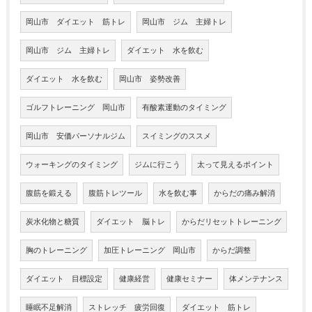
岡山市 ダイエット 筋トレ
岡山市 ジム 主婦トレ
岡山市 ジム 主婦トレ
ダイエット 水を飲む
ダイエット 水を飲む
岡山市 姿勢改善
ゴルフトレーニング 岡山市
有酸素運動のタイミング
岡山市 安価パーソナルジム
スイミングのススメ
ウォーキングのタイミング
ジムに行こう
太って見えるポイント
腹筋を鍛える
腹筋トレツール
水を飲む事
からだの痛み解消
炭水化物と糖質
ダイエット 脳トレ
からだリセットトレーニング
胸のトレーニング
加圧トレーニング 岡山市
からだ調整
ダイエット 目標設定
健康経営
健康セミナー
体メンテナンス
睡眠不足解消
ストレッチ 疲労回復
ダイエット 筋トレ