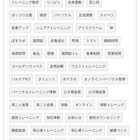
トレーニング動作
リハビリ
全身運動
見た目
ポッコリお腹
猫背
パーソナル
足首調整
スイーツ
筋量アップ
シニアアトレーニング
アイスクリーム
卵
ぽすラボ
股関節
栄養成分
野菜
トマト
睡眠時間
体調管理
食品
懸垂
股関節トレ
食事制限
営業時間
ゴールデンウィーク
姿勢診断
ウエイトトレーニング
バルクアltプ
ダイェット
ポスラボ
オンラインパーソナル指導
パーソナルトレーニング体験
ひざ痛改善
ひざ痛改善
肩こり改善
肩こり改善
体験
オンライン
体験トレーング
腹筋トレーニング
加圧体験
お知らせ
個別カウンセリング
睡眠負債
初心者トレーニング
初心者トレーニング
健康づくり