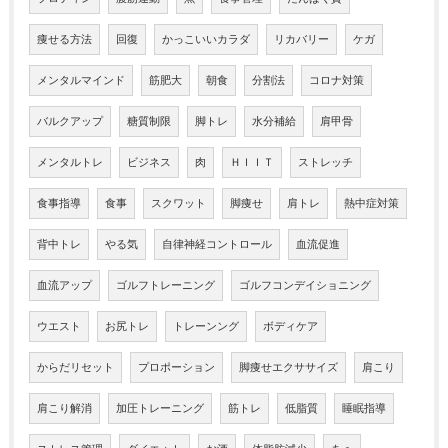
痩せる方法
回復
かっこいいカラダ
リカバリー
ケガ
メンタルマインド
筋肥大
朝食
分割法
コロナ対策
バルクアップ
糖質制限
脚トレ
水分補給
肩甲骨
メンタルトレ
ビジネス
肉
ＨＩＩＴ
ストレッチ
食事指導
食事
スクワット
脚痩せ
肩トレ
熱中症対策
背中トレ
やる気
自律神経コントロール
血流促進
血流アップ
ゴルフトレーニング
ゴルフコンデイショニング
ウエスト
お尻トレ
トレーンング
ボディケア
からだリセット
プロポーション
脚痩せエクササイズ
肩こり
肩こり解消
加圧トレーニング
筋トレ
低脂質
睡眠指導