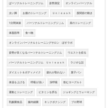
ぱーソナルトレーニングジム
姿勢測定
オンラインパーソナル
太い脚
お腹のトレーニング
Ｕｎｌｅａｓｈ
股関節の動き
1分間体操
パーソナルトレーニングジｊム
肩のトレーニング
体脂肪率
食べ物
オンラインパーソナルトレーニングサロン ぽすラボ
姿勢が良くなるパーソナルトレーニングジム
ウエストを絞る
パーソナルトレーニングジム Ｕｎｌｅａｓｈ
ラジオな話
ダイエット＆ボディメイク
疲れが取れない
菓子パン
体温を上げる
呼吸が浅い
深呼吸
飲むヨーグルト
運動とトレーニング
ビタミンを摂る
ジョギングとウォーキング
乳酸菌食品
腸内細菌
キックボクシング
プロ野球