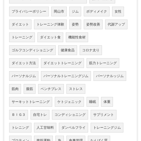
プライバシーポリシー
岡山市
ジム
ボディメイク
女性
ダイエット
トレーニング体験
姿勢
姿勢改善
代謝アップ
トレーニング
ダイエット食
機能性食材
ゴルフコンディショニング
健康食品
コロナ太り
ダイエット方法
ダイエットトレーニング
筋力トレーニング
パーソナルジム
パーソナルトレーニングジム
パーソナルッジム
筋肉
腹筋
ベンチプレス
ストレス
サーキットトレーニング
ケトジェニック
睡眠
体重
ＢＩＧ３
自宅トレ
コンディショニング
サプリメント
トレニング
人工甘味料
ダンベルフライ
トレーニングジム
プロティン
腹筋運動
魚
食事管理
たんぱく質