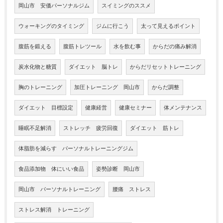
岡山市 安価パーソナルジム
スイミングのススメ
ウォーキングのタイミング
ジムに行こう
太って見えるポイント
腹筋を鍛える
腹筋トレツール
水を飲む事
からだの痛み解消
炭水化物と糖質
ダイエット 脳トレ
からだリセットトレーニング
胸のトレーニング
加圧トレーニング 岡山市
からだ調整
ダイエット 目標設定
健康経営
健康セミナー
体メンテナンス
睡眠不足解消
ストレッチ 疲労回復
ダイエット 筋トレ
体脂肪を減らす パーソナルトレーニングジム
食品添加物 体にいい食品
姿勢診断 岡山市
岡山市 パーソナルトレーニング
腰痛 ストレス
ストレス解消 トレーニング