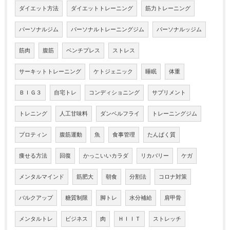
ダイエット方法
ダイエットトレーニング
筋力トレーニング
パーソナルジム
パーソナルトレーニングジム
パーソナルッジム
筋肉
腹筋
ベンチプレス
ストレス
サーキットトレーニング
ケトジェニック
睡眠
体重
ＢＩＧ３
自宅トレ
コンディショニング
サプリメント
トレニング
人工甘味料
ダンベルフライ
トレーニングジム
プロティン
腹筋運動
魚
食事管理
たんぱく質
痩せる方法
回復
かっこいいカラダ
リカバリー
ケガ
メンタルマインド
筋肥大
朝食
分割法
コロナ対策
バルクアップ
糖質制限
脚トレ
水分補給
肩甲骨
メンタルトレ
ビジネス
肉
ＨＩＩＴ
ストレッチ