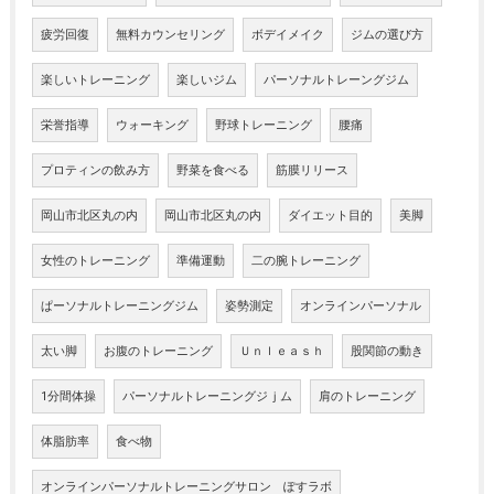
疲労回復
無料カウンセリング
ボデイメイク
ジムの選び方
楽しいトレーニング
楽しいジム
パーソナルトレーングジム
栄誉指導
ウォーキング
野球トレーニング
腰痛
プロティンの飲み方
野菜を食べる
筋膜リリース
岡山市北区丸の内
岡山市北区丸の内
ダイエット目的
美脚
女性のトレーニング
準備運動
二の腕トレーニング
ぱーソナルトレーニングジム
姿勢測定
オンラインパーソナル
太い脚
お腹のトレーニング
Ｕｎｌｅａｓｈ
股関節の動き
1分間体操
パーソナルトレーニングジｊム
肩のトレーニング
体脂肪率
食べ物
オンラインパーソナルトレーニングサロン ぽすラボ