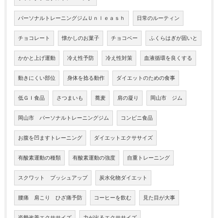
パーソナルトレーニングジムＵｎｌｅａｓｈ
日常のルーティン
チョコレート
懐かしのお菓子
チョコベー
ふくらはぎが固いと
かかと上げ運動
冷え性予防
冷え性対策
血液循環を良くする
動きにくい部位
身体を捻る動作
ダイエットのための食事
低ＧＩ食品
さつまいも
蕎麦
肩の凝り
岡山市 ジム
岡山市 パーソナルトレーニングジム
コンビニ食品
お腹を凹ますトレーニング
ダイエットエクササイズ
有酸素運動の種類
有酸素運動の強度
自重トレーニング
スクワット プッシュアップ
炭水化物ダイエット
腰痛 肩こり ひざ痛予防
コーヒーを飲む
見た目が大事
姿勢改善エクササイズ
力が出るエクササイズ