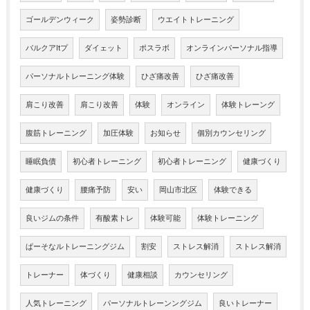
ゴールデンウィーク
姿勢診断
ウエイトトレーニング
バルクアltプ
ダイェット
ポスラボ
オンラインパーソナル指導
パーソナルトレーニング体験
ひざ痛改善
ひざ痛改善
肩こり改善
肩こり改善
体験
オンライン
体験トレーング
腹筋トレーニング
加圧体験
お知らせ
個別カウンセリング
睡眠負債
初心者トレーニング
初心者トレーニング
健康づくり
健康づくり
腰痛予防
安い
岡山市北区
体験できる
良いジムの条件
有酸素トレ
体験可能
体験トレーニング
ぱーそなルトレーニングジム
割安
ストレス解消
ストレス解消
トレーナー
体づくり
健康相談
カウンセリング
人気トレーニング
パーソナルトレーンングジム
良いトレーナー