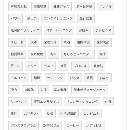
有酸素運動
健康増進
健康グッズ
肩甲骨体操
メンタル
パワー
筋出力
コンデイショニング
血行促進
股関節エクササイズ
体幹トレーニング
浮腫み
テレビＣＭ
スピード
入浴
栄養指導
飲酒
腸内環境
発酵食品
糖質野菜
炭水化物
お肉
ちしゃとうパウダー
青汁
尻トレ
マンガ
ゴルフ
糖質
プロレス
腸腰筋
アルコール
相撲
ランニング
ひざ痛
競馬
おあか
脱力
抗酸化
栄養
基本動作
年末年始スケジュール
リバウンド
腹筋エクササイズ
リコンディショニング
休養
体幹
お正月太り
駅伝
生活習慣病
コンビニ食
ダンスプログラム
24時間ジム
コーヒー
ボディビル