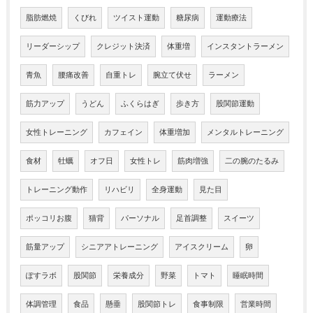
脂肪燃焼
くびれ
ツイスト運動
糖尿病
運動療法
リーダーシップ
クレジット決済
体重増
インスタントラーメン
青魚
腰痛改善
自重トレ
腕立て伏せ
ラーメン
筋力アップ
うどん
ふくらはぎ
歩き方
股関節運動
女性トレーニング
カフェイン
体重増加
メンタルトレーニング
食材
牡蠣
オフ日
女性トレ
筋肉増強
二の腕のたるみ
トレーニング動作
リハビリ
全身運動
見た目
ポッコリお腹
猫背
パーソナル
足首調整
スイーツ
筋量アップ
シニアアトレーニング
アイスクリーム
卵
ぽすラボ
股関節
栄養成分
野菜
トマト
睡眠時間
体調管理
食品
懸垂
股関節トレ
食事制限
営業時間