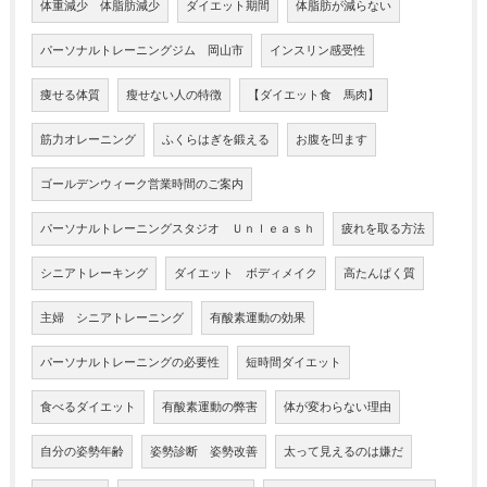
体重減少 体脂肪減少
ダイエット期間
体脂肪が減らない
パーソナルトレーニングジム 岡山市
インスリン感受性
痩せる体質
瘦せない人の特徴
【ダイエット食 馬肉】
筋力オレーニング
ふくらはぎを鍛える
お腹を凹ます
ゴールデンウィーク営業時間のご案内
パーソナルトレーニングスタジオ Ｕｎｌｅａｓｈ
疲れを取る方法
シニアトレーキング
ダイエット ボディメイク
高たんぱく質
主婦 シニアトレーニング
有酸素運動の効果
パーソナルトレーニングの必要性
短時間ダイエット
食べるダイエット
有酸素運動の弊害
体が変わらない理由
自分の姿勢年齢
姿勢診断 姿勢改善
太って見えるのは嫌だ