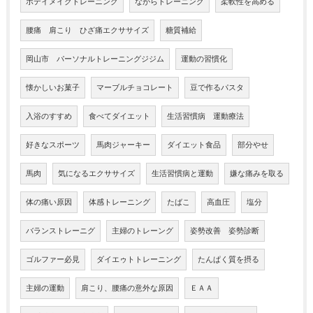
ボデイメイクトレーニング
ながらトレーニング
柔軟性を高める
腰痛 肩こり ひざ痛エクササイズ
糖質補給
岡山市 パーソナルトレーニングジジム
運動の習慣化
懐かしいお菓子
マーブルチョコレート
豆で作るパスタ
入浴のすすめ
食べてダイエット
生活習慣病 運動療法
好きなスポーツ
馬肉ジャーキー
ダイエット食品
部分やせ
馬肉
気になるエクササイズ
生活習慣病と運動
嫌な痛みを取る
体の痛い原因
体感トレーニング
たばこ
高血圧
塩分
バランストレーニグ
主婦のトレーング
姿勢改善 姿勢診断
ゴルファー必見
ダイエゥトトレーニング
たんぱく質を摂る
主婦の運動
肩こり、腰痛の意外な原因
ＥＡＡ