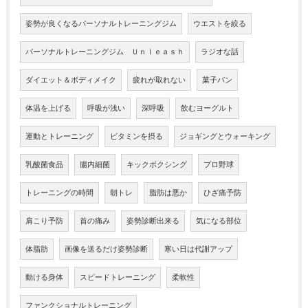
姿勢が良くなるパーソナルトレーニングジム
ウエストを絞る
パーソナルトレーニングジム Ｕｎｌｅａｓｈ
ラジオな話
ダイエット＆ボディメイク
疲れが取れない
菓子パン
体温を上げる
呼吸が浅い
深呼吸
飲むヨーグルト
運動とトレーニング
ビタミンを摂る
ジョギングとウォーキング
乳酸菌食品
腸内細菌
キックボクシング
プロ野球
トレーニングの時間
朝トレ
脂肪は悪か
ひざ痛予防
肩こり予防
首の痛み
姿勢診断出来る
気になる部位
体脂肪
画像を送るだけ姿勢診断
寒い日は代謝アップ
動ける身体
スピードトレーニング
柔軟性
ファンクショナルトレーニング