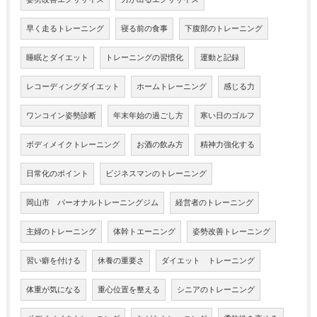
早く走るトレーニング
寝る前の食事
下腹部のトレーニング
睡眠とダイエット
トレーニングの習慣化
運動と記録
レコーディングダイエット
ホームトレーニング
感じる力
ワンコイン姿勢診断
年末年始の過ごし方
寒い日のゴルフ
ボディメイクトレーニング
お酒の飲み方
精神力強化する
日常化のポイント
ビジネスマンのトレーニング
岡山市 パーオナルトレーニングジム
経営者のトレーニング
主婦のトレーニング
体幹トエーニング
姿勢改善トレーニング
習い癖を付ける
休養の重要さ
ダイエット トレーニング
体重が気になる
重心位置を整える
シニアのトレーニング