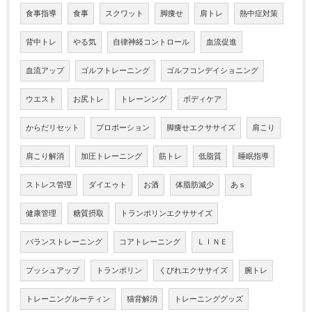
食事指導
食事
スクワット
脚痩せ
肩トレ
熱中症対策
背中トレ
やる気
自律神経コントロール
血流促進
血流アップ
ゴルフトレーニング
ゴルフコンデイショニング
ウエスト
お尻トレ
トレーンング
ボディケア
からだリセット
プロポーション
脚痩せエクササイズ
肩こり
肩こり解消
加圧トレーニング
筋トレ
低脂質
睡眠指導
ストレス管理
ダイエゥト
お酒
体脂肪減少
あｓ
健康管理
糖質摂取
トランポリンエクササイズ
バランストレーニング
コアトレーニング
ＬＩＮＥ
プッシュアップ
トランポリン
くびれエクササイズ
腕トレ
トレーニングルーティン
猫背解消
トレーニンググッズ