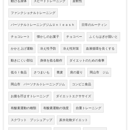
動ける身体
スピードトレーニング
柔軟性
ファンクショナルトレーニング
パーソナルトレーニングジムＵｎｌｅａｓｈ
日常のルーティン
チョコレート
懐かしのお菓子
チョコベー
ふくらはぎが固いと
かかと上げ運動
冷え性予防
冷え性対策
血液循環を良くする
動きにくい部位
身体を捻る動作
ダイエットのための食事
低ＧＩ食品
さつまいも
蕎麦
肩の凝り
岡山市 ジム
岡山市 パーソナルトレーニングジム
コンビニ食品
お腹を凹ますトレーニング
ダイエットエクササイズ
有酸素運動の種類
有酸素運動の強度
自重トレーニング
スクワット プッシュアップ
炭水化物ダイエット