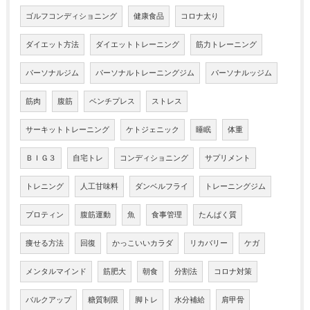
ゴルフコンディショニング
健康食品
コロナ太り
ダイエット方法
ダイエットトレーニング
筋力トレーニング
パーソナルジム
パーソナルトレーニングジム
パーソナルッジム
筋肉
腹筋
ベンチプレス
ストレス
サーキットトレーニング
ケトジェニック
睡眠
体重
ＢＩＧ３
自宅トレ
コンディショニング
サプリメント
トレニング
人工甘味料
ダンベルフライ
トレーニングジム
プロティン
腹筋運動
魚
食事管理
たんぱく質
痩せる方法
回復
かっこいいカラダ
リカバリー
ケガ
メンタルマインド
筋肥大
朝食
分割法
コロナ対策
バルクアップ
糖質制限
脚トレ
水分補給
肩甲骨