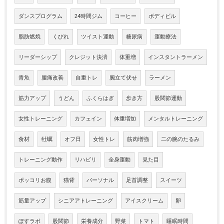
ダンスプログラム
24時間ジム
コーヒー
ボディビル
脂肪燃焼
くびれ
ツイスト運動
糖尿病
運動療法
リーダーシップ
クレジット決済
体重増
インスタントラーメン
青魚
腰痛改善
自重トレ
腕立て伏せ
ラーメン
筋力アップ
うどん
ふくらはぎ
歩き方
股関節運動
女性トレーニング
カフェイン
体重増加
メンタルトレーニング
食材
牡蠣
オフ日
女性トレ
筋肉増強
二の腕のたるみ
トレーニング動作
リハビリ
全身運動
見た目
ポッコリお腹
猫背
パーソナル
足首調整
スイーツ
筋量アップ
シニアアトレーニング
アイスクリーム
卵
ぽすラボ
股関節
栄養成分
野菜
トマト
睡眠時間