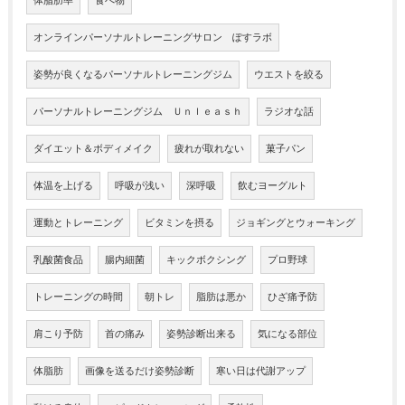
体脂肪率
食べ物
オンラインパーソナルトレーニングサロン ぽすラボ
姿勢が良くなるパーソナルトレーニングジム
ウエストを絞る
パーソナルトレーニングジム Ｕｎｌｅａｓｈ
ラジオな話
ダイエット＆ボディメイク
疲れが取れない
菓子パン
体温を上げる
呼吸が浅い
深呼吸
飲むヨーグルト
運動とトレーニング
ビタミンを摂る
ジョギングとウォーキング
乳酸菌食品
腸内細菌
キックボクシング
プロ野球
トレーニングの時間
朝トレ
脂肪は悪か
ひざ痛予防
肩こり予防
首の痛み
姿勢診断出来る
気になる部位
体脂肪
画像を送るだけ姿勢診断
寒い日は代謝アップ