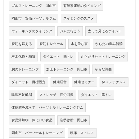
ゴルフトレーニング 岡山市
有酸素運動のタイミング
岡山市 安価パーソナルジム
スイミングのススメ
ウォーキングのタイミング
ジムに行こう
太って見えるポイント
腹筋を鍛える
腹筋トレツール
水を飲む事
からだの痛み解消
炭水化物と糖質
ダイエット 脳トレ
からだリセットトレーニング
胸のトレーニング
加圧トレーニング 岡山市
からだ調整
ダイエット 目標設定
健康経営
健康セミナー
体メンテナンス
睡眠不足解消
ストレッチ 疲労回復
ダイエット 筋トレ
体脂肪を減らす パーソナルトレーニングジム
食品添加物 体にいい食品
姿勢診断 岡山市
岡山市 パーソナルトレーニング
腰痛 ストレス