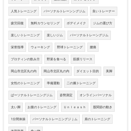
人気トレーニング
パーソナルトレーンングジム
良いトレーナー
疲労回復
無料カウンセリング
ボデイメイク
ジムの選び方
楽しいトレーニング
楽しいジム
パーソナルトレーングジム
栄誉指導
ウォーキング
野球トレーニング
腰痛
プロティンの飲み方
野菜を食べる
筋膜リリース
岡山市北区丸の内
岡山市北区丸の内
ダイエット目的
美脚
女性のトレーニング
準備運動
二の腕トレーニング
ぱーソナルトレーニングジム
姿勢測定
オンラインパーソナル
太い脚
お腹のトレーニング
Ｕｎｌｅａｓｈ
股関節の動き
1分間体操
パーソナルトレーニングジｊム
肩のトレーニング