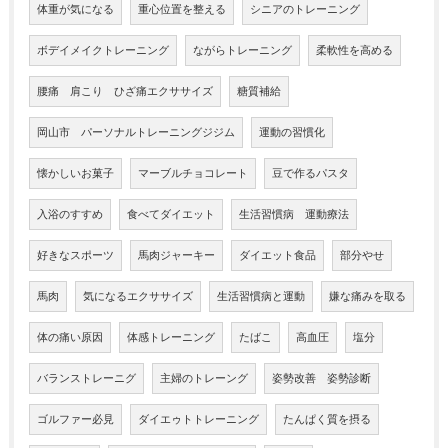
体重が気になる
重心位置を整える
シニアのトレーニング
ボデイメイクトレーニング
ながらトレーニング
柔軟性を高める
腰痛 肩こり ひざ痛エクササイズ
糖質補給
岡山市 パーソナルトレーニングジジム
運動の習慣化
懐かしいお菓子
マーブルチョコレート
豆で作るパスタ
入浴のすすめ
食べてダイエット
生活習慣病 運動療法
好きなスポーツ
馬肉ジャーキー
ダイエット食品
部分やせ
馬肉
気になるエクササイズ
生活習慣病と運動
嫌な痛みを取る
体の痛い原因
体感トレーニング
たばこ
高血圧
塩分
バランストレーニグ
主婦のトレーング
姿勢改善 姿勢診断
ゴルファー必見
ダイエゥトトレーニング
たんぱく質を摂る