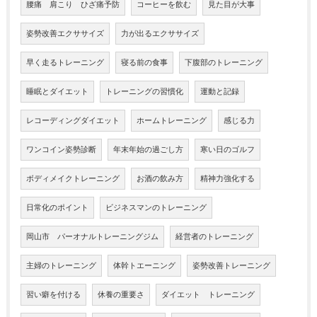
腰痛 肩こり ひざ痛予防
コーヒーを飲む
見た目が大事
姿勢改善エクササイズ
力が出るエクササイズ
早く走るトレーニング
寝る前の食事
下腹部のトレーニング
睡眠とダイエット
トレーニングの習慣化
運動と記録
レコーディングダイエット
ホームトレーニング
感じる力
ワンコイン姿勢診断
年末年始の過ごし方
寒い日のゴルフ
ボディメイクトレーニング
お酒の飲み方
精神力強化する
日常化のポイント
ビジネスマンのトレーニング
岡山市 パーオナルトレーニングジム
経営者のトレーニング
主婦のトレーニング
体幹トエーニング
姿勢改善トレーニング
習い癖を付ける
休養の重要さ
ダイエット トレーニング