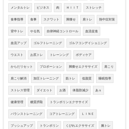
メンタルトレ
ビジネス
肉
ＨＩＩＴ
ストレッチ
食事指導
食事
スクワット
脚痩せ
肩トレ
熱中症対策
背中トレ
やる気
自律神経コントロール
血流促進
血流アップ
ゴルフトレーニング
ゴルフコンデイショニング
ウエスト
お尻トレ
トレーンング
ボディケア
からだリセット
プロポーション
脚痩せエクササイズ
肩こり
肩こり解消
加圧トレーニング
筋トレ
低脂質
睡眠指導
ストレス管理
ダイエゥト
お酒
体脂肪減少
あｓ
健康管理
糖質摂取
トランポリンエクササイズ
バランストレーニング
コアトレーニング
ＬＩＮＥ
プッシュアップ
トランポリン
くびれエクササイズ
腕トレ