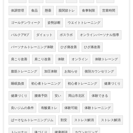
体調管理
食品
懸垂
股関節トレ
食事制限
営業時間
ゴールデンウィーク
姿勢診断
ウエイトトレーニング
バルクアltプ
ダイェット
ポスラボ
オンラインパーソナル指導
パーソナルトレーニング体験
ひざ痛改善
ひざ痛改善
肩こり改善
肩こり改善
体験
オンライン
体験トレーング
腹筋トレーニング
加圧体験
お知らせ
個別カウンセリング
睡眠負債
初心者トレーニング
初心者トレーニング
健康づくり
健康づくり
腰痛予防
安い
岡山市北区
体験できる
良いジムの条件
有酸素トレ
体験可能
体験トレーニング
ぱーそなルトレーニングジム
割安
ストレス解消
ストレス解消
トレーナー
体づくり
健康相談
カウンセリング