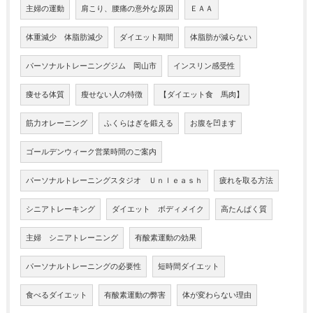
主婦の運動
肩こり、腰痛の意外な原因
ＥＡＡ
体重減少 体脂肪減少
ダイエット期間
体脂肪が減らない
パーソナルトレーニングジム 岡山市
インスリン感受性
痩せる体質
瘦せない人の特徴
【ダイエット食 馬肉】
筋力オレーニング
ふくらはぎを鍛える
お腹を凹ます
ゴールデンウィーク営業時間のご案内
パーソナルトレーニングスタジオ Ｕｎｌｅａｓｈ
疲れを取る方法
シニアトレーキング
ダイエット ボディメイク
高たんぱく質
主婦 シニアトレーニング
有酸素運動の効果
パーソナルトレーニングの必要性
短時間ダイエット
食べるダイエット
有酸素運動の弊害
体が変わらない理由