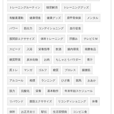
トレーニングルーティン
猫背解消
トレーニンググッズ
有酸素運動
健康増進
健康グッズ
肩甲骨体操
メンタル
パワー
筋出力
コンデイショニング
血行促進
股関節エクササイズ
体幹トレーニング
浮腫み
テレビＣＭ
スピード
入浴
栄養指導
飲酒
腸内環境
発酵食品
糖質野菜
炭水化物
お肉
ちしゃとうパウダー
青汁
尻トレ
マンガ
ゴルフ
糖質
プロレス
腸腰筋
アルコール
相撲
ランニング
ひざ痛
競馬
おあか
脱力
抗酸化
栄養
基本動作
年末年始スケジュール
リバウンド
腹筋エクササイズ
リコンディショニング
休養
体幹
お正月太り
駅伝
生活習慣病
コンビニ食