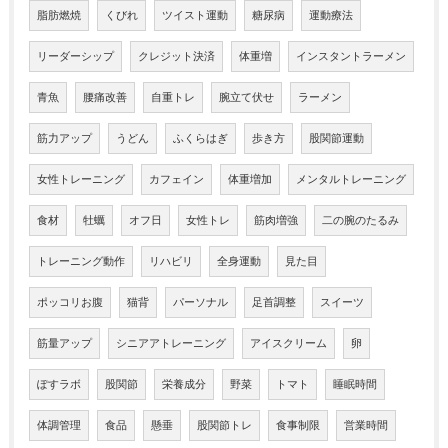
脂肪燃焼
くびれ
ツイスト運動
糖尿病
運動療法
リーダーシップ
クレジット決済
体重増
インスタントラーメン
青魚
腰痛改善
自重トレ
腕立て伏せ
ラーメン
筋力アップ
うどん
ふくらはぎ
歩き方
股関節運動
女性トレーニング
カフェイン
体重増加
メンタルトレーニング
食材
牡蠣
オフ日
女性トレ
筋肉増強
二の腕のたるみ
トレーニング動作
リハビリ
全身運動
見た目
ポッコリお腹
猫背
パーソナル
足首調整
スイーツ
筋量アップ
シニアアトレーニング
アイスクリーム
卵
ぽすラボ
股関節
栄養成分
野菜
トマト
睡眠時間
体調管理
食品
懸垂
股関節トレ
食事制限
営業時間