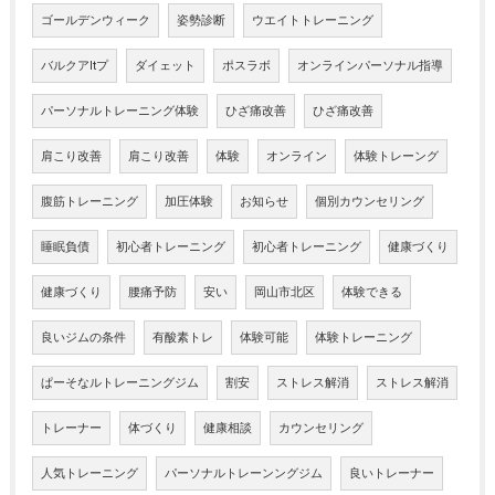
ゴールデンウィーク
姿勢診断
ウエイトトレーニング
バルクアltプ
ダイェット
ポスラボ
オンラインパーソナル指導
パーソナルトレーニング体験
ひざ痛改善
ひざ痛改善
肩こり改善
肩こり改善
体験
オンライン
体験トレーング
腹筋トレーニング
加圧体験
お知らせ
個別カウンセリング
睡眠負債
初心者トレーニング
初心者トレーニング
健康づくり
健康づくり
腰痛予防
安い
岡山市北区
体験できる
良いジムの条件
有酸素トレ
体験可能
体験トレーニング
ぱーそなルトレーニングジム
割安
ストレス解消
ストレス解消
トレーナー
体づくり
健康相談
カウンセリング
人気トレーニング
パーソナルトレーンングジム
良いトレーナー