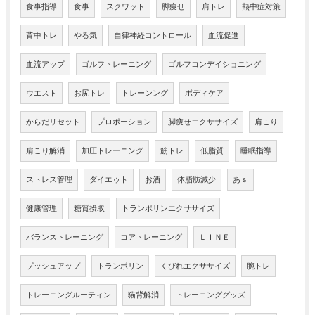
食事指導
食事
スクワット
脚痩せ
肩トレ
熱中症対策
背中トレ
やる気
自律神経コントロール
血流促進
血流アップ
ゴルフトレーニング
ゴルフコンデイショニング
ウエスト
お尻トレ
トレーンング
ボディケア
からだリセット
プロポーション
脚痩せエクササイズ
肩こり
肩こり解消
加圧トレーニング
筋トレ
低脂質
睡眠指導
ストレス管理
ダイエゥト
お酒
体脂肪減少
あｓ
健康管理
糖質摂取
トランポリンエクササイズ
バランストレーニング
コアトレーニング
ＬＩＮＥ
プッシュアップ
トランポリン
くびれエクササイズ
腕トレ
トレーニングルーティン
猫背解消
トレーニンググッズ