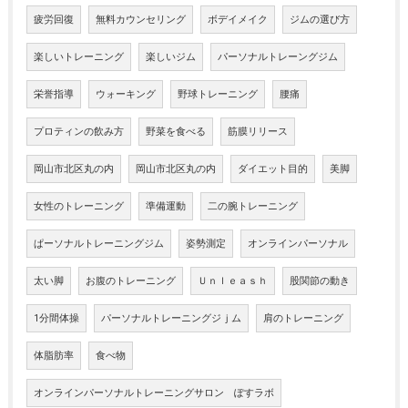
疲労回復
無料カウンセリング
ボデイメイク
ジムの選び方
楽しいトレーニング
楽しいジム
パーソナルトレーングジム
栄誉指導
ウォーキング
野球トレーニング
腰痛
プロティンの飲み方
野菜を食べる
筋膜リリース
岡山市北区丸の内
岡山市北区丸の内
ダイエット目的
美脚
女性のトレーニング
準備運動
二の腕トレーニング
ぱーソナルトレーニングジム
姿勢測定
オンラインパーソナル
太い脚
お腹のトレーニング
Ｕｎｌｅａｓｈ
股関節の動き
1分間体操
パーソナルトレーニングジｊム
肩のトレーニング
体脂肪率
食べ物
オンラインパーソナルトレーニングサロン ぽすラボ