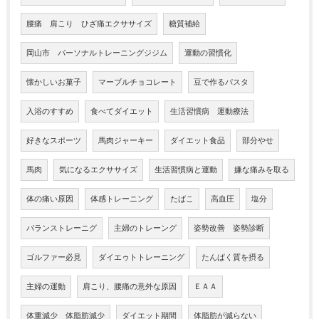
腰痛 肩こり ひざ痛エクササイズ
糖質補給
岡山市 パーソナルトレーニングジジム
運動の習慣化
懐かしいお菓子
マーブルチョコレート
豆で作るパスタ
入浴のすすめ
食べてダイエット
生活習慣病 運動療法
好きなスポーツ
馬肉ジャーキー
ダイエット食品
部分やせ
馬肉
気になるエクササイズ
生活習慣病と運動
嫌な痛みを取る
体の痛い原因
体感トレーニング
たばこ
高血圧
塩分
バランストレーニグ
主婦のトレーング
姿勢改善 姿勢診断
ゴルファー必見
ダイエゥトトレーニング
たんぱく質を摂る
主婦の運動
肩こり、腰痛の意外な原因
ＥＡＡ
体重減少 体脂肪減少
ダイエット期間
体脂肪が減らない