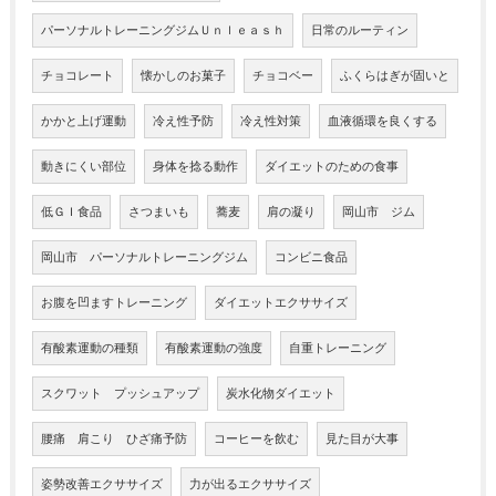
パーソナルトレーニングジムＵｎｌｅａｓｈ
日常のルーティン
チョコレート
懐かしのお菓子
チョコベー
ふくらはぎが固いと
かかと上げ運動
冷え性予防
冷え性対策
血液循環を良くする
動きにくい部位
身体を捻る動作
ダイエットのための食事
低ＧＩ食品
さつまいも
蕎麦
肩の凝り
岡山市 ジム
岡山市 パーソナルトレーニングジム
コンビニ食品
お腹を凹ますトレーニング
ダイエットエクササイズ
有酸素運動の種類
有酸素運動の強度
自重トレーニング
スクワット プッシュアップ
炭水化物ダイエット
腰痛 肩こり ひざ痛予防
コーヒーを飲む
見た目が大事
姿勢改善エクササイズ
力が出るエクササイズ