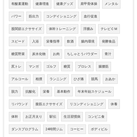
有酸素運動
健康増進
健康グッズ
肩甲骨体操
メンタル
パワー
筋出力
コンデイショニング
血行促進
股関節エクササイズ
体幹トレーニング
浮腫み
テレビＣＭ
スピード
入浴
栄養指導
飲酒
腸内環境
発酵食品
糖質野菜
炭水化物
お肉
ちしゃとうパウダー
青汁
尻トレ
マンガ
ゴルフ
糖質
プロレス
腸腰筋
アルコール
相撲
ランニング
ひざ痛
競馬
おあか
脱力
抗酸化
栄養
基本動作
年末年始スケジュール
リバウンド
腹筋エクササイズ
リコンディショニング
休養
体幹
お正月太り
駅伝
生活習慣病
コンビニ食
ダンスプログラム
24時間ジム
コーヒー
ボディビル