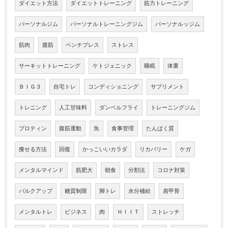
ダイエット方法
ダイエットトレーニング
筋力トレーニング
パーソナルジム
パーソナルトレーニングジム
パーソナルッジム
筋肉
腹筋
ベンチプレス
ストレス
サーキットトレーニング
ケトジェニック
睡眠
体重
ＢＩＧ３
自宅トレ
コンディショニング
サプリメント
トレニング
人工甘味料
ダンベルフライ
トレーニングジム
プロティン
腹筋運動
魚
食事管理
たんぱく質
痩せる方法
回復
かっこいいカラダ
リカバリー
ケガ
メンタルマインド
筋肥大
朝食
分割法
コロナ対策
バルクアップ
糖質制限
脚トレ
水分補給
肩甲骨
メンタルトレ
ビジネス
肉
ＨＩＩＴ
ストレッチ