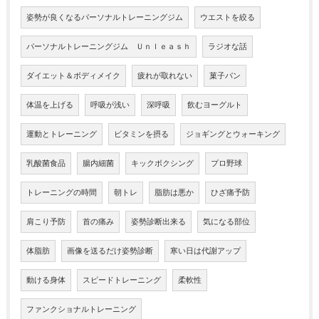
姿勢が良くなるパーソナルトレーニングジム
ウエストを絞る
パーソナルトレーニングジム Ｕｎｌｅａｓｈ
ラジオな話
ダイエット＆ボディメイク
疲れが取れない
菓子パン
体温を上げる
呼吸が浅い
深呼吸
飲むヨーグルト
運動とトレーニング
ビタミンを摂る
ジョギングとウォーキング
乳酸菌食品
腸内細菌
キックボクシング
プロ野球
トレーニングの時間
朝トレ
脂肪は悪か
ひざ痛予防
肩こり予防
首の痛み
姿勢診断出来る
気になる部位
体脂肪
画像を送るだけ姿勢診断
寒い日は代謝アップ
動ける身体
スピードトレーニング
柔軟性
ファンクショナルトレーニング