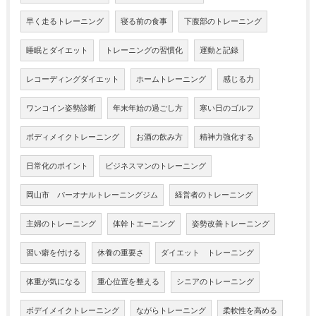
早く走るトレーニング
寝る前の食事
下腹部のトレーニング
睡眠とダイエット
トレーニングの習慣化
運動と記録
レコーディングダイエット
ホームトレーニング
感じる力
ワンコイン姿勢診断
年末年始の過ごし方
寒い日のゴルフ
ボディメイクトレーニング
お酒の飲み方
精神力強化する
日常化のポイント
ビジネスマンのトレーニング
岡山市 パーオナルトレーニングジム
経営者のトレーニング
主婦のトレーニング
体幹トエーニング
姿勢改善トレーニング
習い癖を付ける
休養の重要さ
ダイエット トレーニング
体重が気になる
重心位置を整える
シニアのトレーニング
ボデイメイクトレーニング
ながらトレーニング
柔軟性を高める