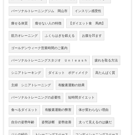
パーソナルトレーニングジム 岡山市
インスリン感受性
痩せる体質
瘦せない人の特徴
【ダイエット食 馬肉】
筋力オレーニング
ふくらはぎを鍛える
お腹を凹ます
ゴールデンウィーク営業時間のご案内
パーソナルトレーニングスタジオ Ｕｎｌｅａｓｈ
疲れを取る方法
シニアトレーキング
ダイエット ボディメイク
高たんぱく質
主婦 シニアトレーニング
有酸素運動の効果
パーソナルトレーニングの必要性
短時間ダイエット
食べるダイエット
有酸素運動の弊害
体が変わらない理由
自分の姿勢年齢
姿勢診断 姿勢改善
太って見えるのは嫌だ
ジムの紹介
トレーニングスペース
コンディショニングスペース