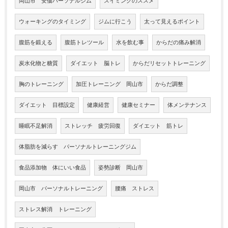
岡山市 安価パーソナルジム
スイミングのススメ
ウォーキングのタイミング
ジムに行こう
太って見えるポイント
腹筋を鍛える
腹筋トレツール
水を飲む事
からだの痛み解消
炭水化物と糖質
ダイエット 脳トレ
からだリセットトレーニング
胸のトレーニング
加圧トレーニング 岡山市
からだ調整
ダイエット 目標設定
健康経営
健康セミナー
体メンテナンス
睡眠不足解消
ストレッチ 疲労回復
ダイエット 筋トレ
体脂肪を減らす パーソナルトレーニングジム
食品添加物 体にいい食品
姿勢診断 岡山市
岡山市 パーソナルトレーニング
腰痛 ストレス
ストレス解消 トレーニング