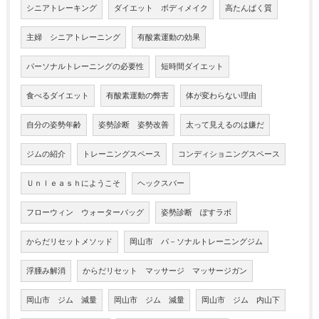
シニアトレーキング
ダイエット ボディメイク
高たんぱく質
主婦 シニアトレーニング
有酸素運動の効果
パーソナルトレーニングの必要性
短時間ダイエット
食べるダイエット
有酸素運動の弊害
体が変わらない理由
自分の姿勢年齢
姿勢診断 姿勢改善
太って見えるのは嫌だ
ジムの紹介
トレーニングスペース
コンディショニングスペース
Ｕｎｌｅａｓｈにようこそ
ヘックスバー
フローウィン ウォーターバッグ
姿勢診断 ぽすラボ
からだリセットメソッド
岡山市 パ－ソナルトレーニングジム
浮腫み解消
からだリセット マッサージ マッサージガン
岡山市 ジム 減量
岡山市 ジム 減量
岡山市 ジム 内山下