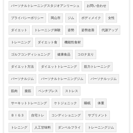
パーソナルトレーニングスタジオアンリーシュ
お問い合わせ
プライバシーポリシー
岡山市
ジム
ボディメイク
女性
ダイエット
トレーニング体験
姿勢
姿勢改善
代謝アップ
トレーニング
ダイエット食
機能性食材
ゴルフコンディショニング
健康食品
コロナ太り
ダイエット方法
ダイエットトレーニング
筋力トレーニング
パーソナルジム
パーソナルトレーニングジム
パーソナルッジム
筋肉
腹筋
ベンチプレス
ストレス
サーキットトレーニング
ケトジェニック
睡眠
体重
ＢＩＧ３
自宅トレ
コンディショニング
サプリメント
トレニング
人工甘味料
ダンベルフライ
トレーニングジム