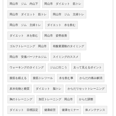
岡山市 ジム 内山下
岡山市 ダイエット 筋トレ
岡山市 ダイエット 筋トレ
岡山市 ジム 主婦トレ
岡山市 ジム 主婦トレ
ダイエット 水を飲む
ダイエット 水を飲む
岡山市 姿勢改善
ゴルフトレーニング 岡山市
有酸素運動のタイミング
岡山市 安価パーソナルジム
スイミングのススメ
ウォーキングのタイミング
ジムに行こう
太って見えるポイント
腹筋を鍛える
腹筋トレツール
水を飲む事
からだの痛み解消
炭水化物と糖質
ダイエット 脳トレ
からだリセットトレーニング
胸のトレーニング
加圧トレーニング 岡山市
からだ調整
ダイエット 目標設定
健康経営
健康セミナー
体メンテナンス