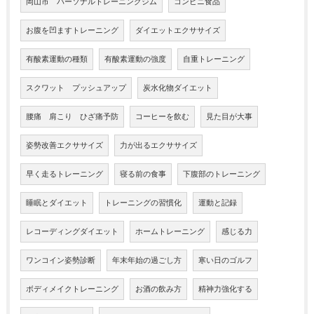
岡山市 パーソナルトレーニングジム
コンビニ食品
お腹を凹ますトレーニング
ダイエットエクササイズ
有酸素運動の種類
有酸素運動の強度
自重トレーニング
スクワット プッシュアップ
炭水化物ダイエット
腰痛 肩こり ひざ痛予防
コーヒーを飲む
見た目が大事
姿勢改善エクササイズ
力が出るエクササイズ
早く走るトレーニング
寝る前の食事
下腹部のトレーニング
睡眠とダイエット
トレーニングの習慣化
運動と記録
レコーディングダイエット
ホームトレーニング
感じる力
ワンコイン姿勢診断
年末年始の過ごし方
寒い日のゴルフ
ボディメイクトレーニング
お酒の飲み方
精神力強化する