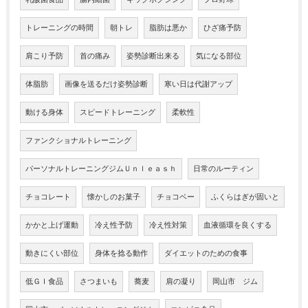
トレーニングの時間
朝トレ
脂肪は悪か
ひざ痛予防
肩こり予防
首の痛み
姿勢診断出来る
気になる部位
体脂肪
画像を送るだけ姿勢診断
寒い日は代謝アップ
動ける身体
スピードトレーニング
柔軟性
ファンクショナルトレーニング
パーソナルトレーニングジムＵｎｌｅａｓｈ
日常のルーティン
チョコレート
懐かしのお菓子
チョコベー
ふくらはぎが固いと
かかと上げ運動
冷え性予防
冷え性対策
血液循環を良くする
動きにくい部位
身体を捻る動作
ダイエットのための食事
低ＧＩ食品
さつまいも
蕎麦
肩の凝り
岡山市 ジム