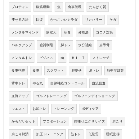
プロティン
腹筋運動
魚
食事管理
たんぱく質
痩せる方法
回復
かっこいいカラダ
リカバリー
ケガ
メンタルマインド
筋肥大
朝食
分割法
コロナ対策
バルクアップ
糖質制限
脚トレ
水分補給
肩甲骨
メンタルトレ
ビジネス
肉
ＨＩＩＴ
ストレッチ
食事指導
食事
スクワット
脚痩せ
肩トレ
熱中症対策
背中トレ
やる気
自律神経コントロール
血流促進
血流アップ
ゴルフトレーニング
ゴルフコンデイショニング
ウエスト
お尻トレ
トレーンング
ボディケア
からだリセット
プロポーション
脚痩せエクササイズ
肩こり
肩こり解消
加圧トレーニング
筋トレ
低脂質
睡眠指導