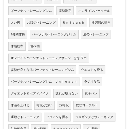
ぱーソナルトレーニングジム
姿勢測定
オンラインパーソナル
太い脚
お腹のトレーニング
Ｕｎｌｅａｓｈ
股関節の動き
1分間体操
パーソナルトレーニングジｊム
肩のトレーニング
体脂肪率
食べ物
オンラインパーソナルトレーニングサロン ぽすラボ
姿勢が良くなるパーソナルトレーニングジム
ウエストを絞る
パーソナルトレーニングジム Ｕｎｌｅａｓｈ
ラジオな話
ダイエット＆ボディメイク
疲れが取れない
菓子パン
体温を上げる
呼吸が浅い
深呼吸
飲むヨーグルト
運動とトレーニング
ビタミンを摂る
ジョギングとウォーキング
乳酸菌食品
腸内細菌
キックボクシング
プロ野球