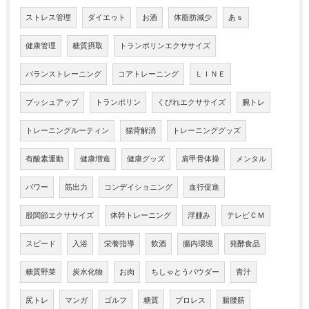
ストレス管理
ダイエゥト
お酒
体脂肪減少
あｓ
健康管理
糖質摂取
トランポリンエクササイズ
バランストレーニング
コアトレーニング
ＬＩＮＥ
プッシュアップ
トランポリン
くびれエクササイズ
腕トレ
トレーニングルーティン
猫背解消
トレーニンググッズ
有酸素運動
健康増進
健康グッズ
肩甲骨体操
メンタル
パワー
筋出力
コンデイショニング
血行促進
股関節エクササイズ
体幹トレーニング
浮腫み
テレビＣＭ
スピード
入浴
栄養指導
飲酒
腸内環境
発酵食品
糖質野菜
炭水化物
お肉
ちしゃとうパウダー
青汁
尻トレ
マンガ
ゴルフ
糖質
プロレス
腸腰筋