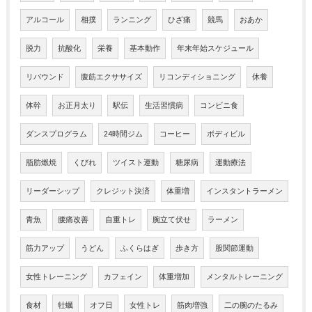
アルコール
相撲
ランニング
ひざ痛
競馬
おあか
脱力
抗酸化
栄養
基本動作
年末年始スケジュール
リバウンド
腹筋エクササイズ
リコンディショニング
休養
体幹
お正月太り
駅伝
生活習慣病
コンビニ食
ダンスプログラム
24時間ジム
コーヒー
ボディビル
脂肪燃焼
くびれ
ツイスト運動
糖尿病
運動療法
リーダーシップ
クレジット決済
体重増
インスタントラーメン
青魚
腰痛改善
自重トレ
腕立て伏せ
ラーメン
筋力アップ
うどん
ふくらはぎ
歩き方
股関節運動
女性トレーニング
カフェイン
体重増加
メンタルトレーニング
食材
牡蠣
オフ日
女性トレ
筋肉増強
二の腕のたるみ