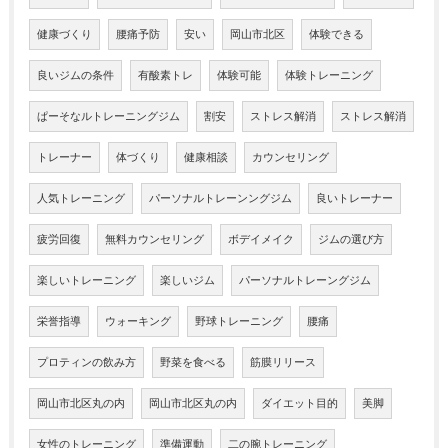
健康づくり
腰痛予防
安い
岡山市北区
体験できる
良いジムの条件
有酸素トレ
体験可能
体験トレーニング
ぱーそなルトレーニングジム
割安
ストレス解消
ストレス解消
トレーナー
体づくり
健康相談
カウンセリング
人気トレーニング
パーソナルトレーンングジム
良いトレーナー
疲労回復
無料カウンセリング
ボデイメイク
ジムの選び方
楽しいトレーニング
楽しいジム
パーソナルトレーングジム
栄誉指導
ウォーキング
野球トレーニング
腰痛
プロティンの飲み方
野菜を食べる
筋膜リリース
岡山市北区丸の内
岡山市北区丸の内
ダイエット目的
美脚
女性のトレーニング
準備運動
二の腕トレーニング