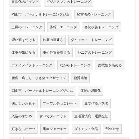
日常化のポイント
ビジネスマンのトレーニング
岡山市 パーオナルトレーニングジム
経営者のトレーニング
主婦のトレーニング
体幹トエーニング
姿勢改善トレーニング
習い癖を付ける
休養の重要さ
ダイエット トレーニング
体重が気になる
重心位置を整える
シニアのトレーニング
ボデイメイクトレーニング
ながらトレーニング
柔軟性を高める
腰痛 肩こり ひざ痛エクササイズ
糖質補給
岡山市 パーソナルトレーニングジジム
運動の習慣化
懐かしいお菓子
マーブルチョコレート
豆で作るパスタ
入浴のすすめ
食べてダイエット
生活習慣病 運動療法
好きなスポーツ
馬肉ジャーキー
ダイエット食品
部分やせ