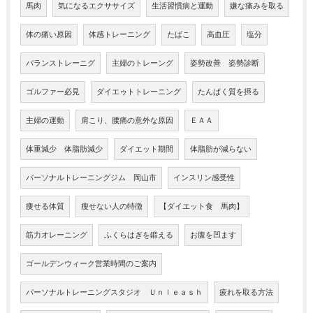
馬肉
気になるエクササイズ
生活習慣病と運動
嫌な痛みを取る
体の痛い原因
体感トレーニング
たばこ
高血圧
塩分
バランストレーニグ
主婦のトレーング
姿勢改善 姿勢診断
ゴルファー必見
ダイエゥトトレーニング
たんぱく質を摂る
主婦の運動
肩こり、腰痛の意外な原因
ＥＡＡ
体重減少 体脂肪減少
ダイエット期間
体脂肪が減らない
パーソナルトレーニングジム 岡山市
インスリン感受性
痩せる体質
瘦せない人の特徴
【ダイエット食 馬肉】
筋力オレーニング
ふくらはぎを鍛える
お腹を凹ます
ゴールデンウィーク営業時間のご案内
パーソナルトレーニングスタジオ Ｕｎｌｅａｓｈ
疲れを取る方法