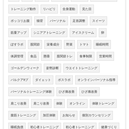
トレーニング動作
リハビリ
全身運動
見た目
ポッコリお腹
猫背
パーソナル
足首調整
スイーツ
筋量アップ
シニアアトレーニング
アイスクリーム
卵
ぽすラボ
股関節
栄養成分
野菜
トマト
睡眠時間
体調管理
食品
懸垂
股関節トレ
食事制限
営業時間
ゴールデンウィーク
姿勢診断
ウエイトトレーニング
バルクアltプ
ダイェット
ポスラボ
オンラインパーソナル指導
パーソナルトレーニング体験
ひざ痛改善
ひざ痛改善
肩こり改善
肩こり改善
体験
オンライン
体験トレーング
腹筋トレーニング
加圧体験
お知らせ
個別カウンセリング
睡眠負債
初心者トレーニング
初心者トレーニング
健康づくり