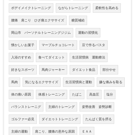
ボデイメイクトレーニング
ながらトレーニング
柔軟性を高める
腰痛 肩こり ひざ痛エクササイズ
糖質補給
岡山市 パーソナルトレーニングジジム
運動の習慣化
懐かしいお菓子
マーブルチョコレート
豆で作るパスタ
入浴のすすめ
食べてダイエット
生活習慣病 運動療法
好きなスポーツ
馬肉ジャーキー
ダイエット食品
部分やせ
馬肉
気になるエクササイズ
生活習慣病と運動
嫌な痛みを取る
体の痛い原因
体感トレーニング
たばこ
高血圧
塩分
バランストレーニグ
主婦のトレーング
姿勢改善 姿勢診断
ゴルファー必見
ダイエゥトトレーニング
たんぱく質を摂る
主婦の運動
肩こり、腰痛の意外な原因
ＥＡＡ