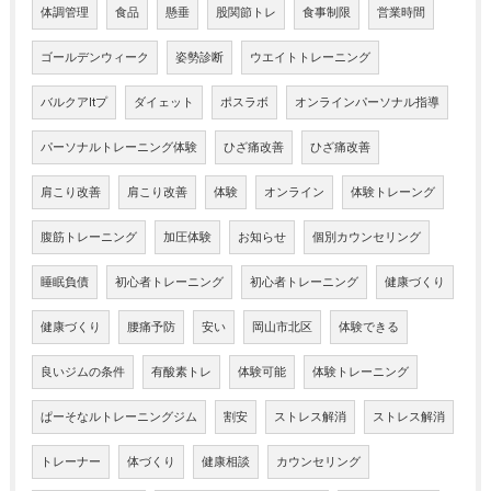
体調管理
食品
懸垂
股関節トレ
食事制限
営業時間
ゴールデンウィーク
姿勢診断
ウエイトトレーニング
バルクアltプ
ダイェット
ポスラボ
オンラインパーソナル指導
パーソナルトレーニング体験
ひざ痛改善
ひざ痛改善
肩こり改善
肩こり改善
体験
オンライン
体験トレーング
腹筋トレーニング
加圧体験
お知らせ
個別カウンセリング
睡眠負債
初心者トレーニング
初心者トレーニング
健康づくり
健康づくり
腰痛予防
安い
岡山市北区
体験できる
良いジムの条件
有酸素トレ
体験可能
体験トレーニング
ぱーそなルトレーニングジム
割安
ストレス解消
ストレス解消
トレーナー
体づくり
健康相談
カウンセリング