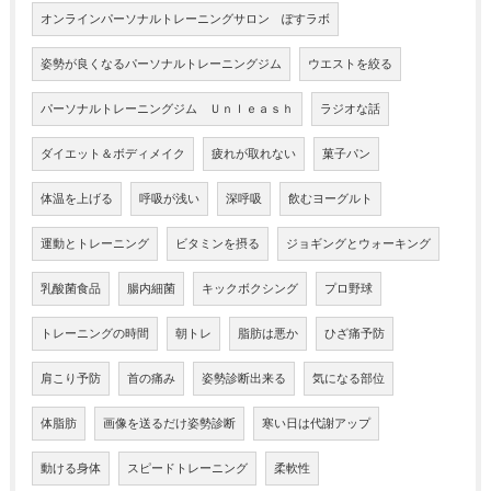
オンラインパーソナルトレーニングサロン ぽすラボ
姿勢が良くなるパーソナルトレーニングジム
ウエストを絞る
パーソナルトレーニングジム Ｕｎｌｅａｓｈ
ラジオな話
ダイエット＆ボディメイク
疲れが取れない
菓子パン
体温を上げる
呼吸が浅い
深呼吸
飲むヨーグルト
運動とトレーニング
ビタミンを摂る
ジョギングとウォーキング
乳酸菌食品
腸内細菌
キックボクシング
プロ野球
トレーニングの時間
朝トレ
脂肪は悪か
ひざ痛予防
肩こり予防
首の痛み
姿勢診断出来る
気になる部位
体脂肪
画像を送るだけ姿勢診断
寒い日は代謝アップ
動ける身体
スピードトレーニング
柔軟性