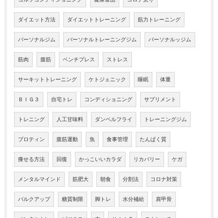
ダイエット方法
ダイエットトレーニング
筋力トレーニング
パーソナルジム
パーソナルトレーニングジム
パーソナルッジム
筋肉
腹筋
ベンチプレス
ストレス
サーキットトレーニング
ケトジェニック
睡眠
体重
ＢＩＧ３
自宅トレ
コンディショニング
サプリメント
トレニング
人工甘味料
ダンベルフライ
トレーニングジム
プロティン
腹筋運動
魚
食事管理
たんぱく質
痩せる方法
回復
かっこいいカラダ
リカバリー
ケガ
メンタルマインド
筋肥大
朝食
分割法
コロナ対策
バルクアップ
糖質制限
脚トレ
水分補給
肩甲骨