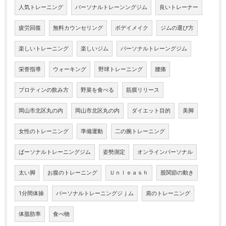
人気トレーニング
パーソナルトレーンングジム
良いトレーナー
疲労回復
無料カウンセリング
ボデイメイク
ジムの選び方
楽しいトレーニング
楽しいジム
パーソナルトレーングジム
栄誉指導
ウォーキング
野球トレーニング
腰痛
プロティンの飲み方
野菜を食べる
筋膜リリース
岡山市北区丸の内
岡山市北区丸の内
ダイエット目的
美脚
女性のトレーニング
準備運動
二の腕トレーニング
ぱーソナルトレーニングジム
姿勢測定
オンラインパーソナル
太い脚
お腹のトレーニング
Ｕｎｌｅａｓｈ
股関節の動き
1分間体操
パーソナルトレーニングジｊム
肩のトレーニング
体脂肪率
食べ物