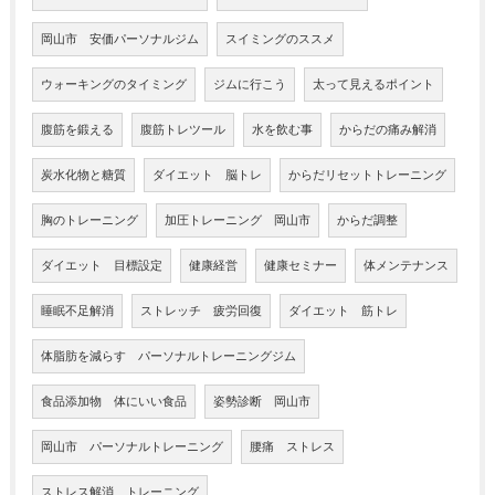
岡山市 安価パーソナルジム
スイミングのススメ
ウォーキングのタイミング
ジムに行こう
太って見えるポイント
腹筋を鍛える
腹筋トレツール
水を飲む事
からだの痛み解消
炭水化物と糖質
ダイエット 脳トレ
からだリセットトレーニング
胸のトレーニング
加圧トレーニング 岡山市
からだ調整
ダイエット 目標設定
健康経営
健康セミナー
体メンテナンス
睡眠不足解消
ストレッチ 疲労回復
ダイエット 筋トレ
体脂肪を減らす パーソナルトレーニングジム
食品添加物 体にいい食品
姿勢診断 岡山市
岡山市 パーソナルトレーニング
腰痛 ストレス
ストレス解消 トレーニング