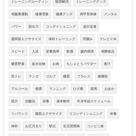
トレーニングルーティン
猫背解消
トレーニンググッズ
有酸素運動
健康増進
健康グッズ
肩甲骨体操
メンタル
パワー
筋出力
コンデイショニング
血行促進
股関節エクササイズ
体幹トレーニング
浮腫み
テレビＣＭ
スピード
入浴
栄養指導
飲酒
腸内環境
発酵食品
糖質野菜
炭水化物
お肉
ちしゃとうパウダー
青汁
尻トレ
マンガ
ゴルフ
糖質
プロレス
腸腰筋
アルコール
相撲
ランニング
ひざ痛
競馬
おあか
脱力
抗酸化
栄養
基本動作
年末年始スケジュール
リバウンド
腹筋エクササイズ
リコンディショニング
休養
体幹
お正月太り
駅伝
生活習慣病
コンビニ食