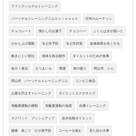
ファンクショナルトレーニング
パーソナルトレーニングジムＵｎｌｅａｓｈ
日常のルーティン
チョコレート
懐かしのお菓子
チョコベー
ふくらはぎが固いと
かかと上げ運動
冷え性予防
冷え性対策
血液循環を良くする
動きにくい部位
身体を捻る動作
ダイエットのための食事
低ＧＩ食品
さつまいも
蕎麦
肩の凝り
岡山市 ジム
岡山市 パーソナルトレーニングジム
コンビニ食品
お腹を凹ますトレーニング
ダイエットエクササイズ
有酸素運動の種類
有酸素運動の強度
自重トレーニング
スクワット プッシュアップ
炭水化物ダイエット
腰痛 肩こり ひざ痛予防
コーヒーを飲む
見た目が大事