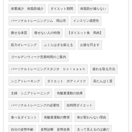
体重減少 体脂肪減少
ダイエット期間
体脂肪が減らない
パーソナルトレーニングジム 岡山市
インスリン感受性
痩せる体質
瘦せない人の特徴
【ダイエット食 馬肉】
筋力オレーニング
ふくらはぎを鍛える
お腹を凹ます
ゴールデンウィーク営業時間のご案内
パーソナルトレーニングスタジオ Ｕｎｌｅａｓｈ
疲れを取る方法
シニアトレーキング
ダイエット ボディメイク
高たんぱく質
主婦 シニアトレーニング
有酸素運動の効果
パーソナルトレーニングの必要性
短時間ダイエット
食べるダイエット
有酸素運動の弊害
体が変わらない理由
自分の姿勢年齢
姿勢診断 姿勢改善
太って見えるのは嫌だ