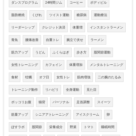
ダンスプログラム
24時間ジム
コーヒー
ボディビル
脂肪燃焼
くびれ
ツイスト運動
糖尿病
運動療法
リーダーシップ
クレジット決済
体重増
インスタントラーメン
青魚
腰痛改善
自重トレ
腕立て伏せ
ラーメン
筋力アップ
うどん
ふくらはぎ
歩き方
股関節運動
女性トレーニング
カフェイン
体重増加
メンタルトレーニング
食材
牡蠣
オフ日
女性トレ
筋肉増強
二の腕のたるみ
トレーニング動作
リハビリ
全身運動
見た目
ポッコリお腹
猫背
パーソナル
足首調整
スイーツ
筋量アップ
シニアアトレーニング
アイスクリーム
卵
ぽすラボ
股関節
栄養成分
野菜
トマト
睡眠時間