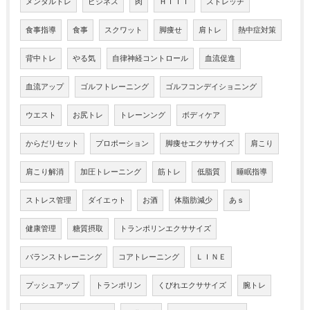
メンタルトレ
ビジネス
肉
ＨＩＩＴ
ストレッチ
食事指導
食事
スクワット
脚痩せ
肩トレ
熱中症対策
背中トレ
やる気
自律神経コントロール
血流促進
血流アップ
ゴルフトレーニング
ゴルフコンデイショニング
ウエスト
お尻トレ
トレーンング
ボディケア
からだリセット
プロポーション
脚痩せエクササイズ
肩こり
肩こり解消
加圧トレーニング
筋トレ
低脂質
睡眠指導
ストレス管理
ダイエゥト
お酒
体脂肪減少
あｓ
健康管理
糖質摂取
トランポリンエクササイズ
バランストレーニング
コアトレーニング
ＬＩＮＥ
プッシュアップ
トランポリン
くびれエクササイズ
腕トレ