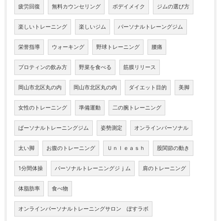
疲労回復
無料カウンセリング
ボデイメイク
ジムの選び方
楽しいトレーニング
楽しいジム
パーソナルトレーングジム
栄誉指導
ウォーキング
野球トレーニング
腰痛
プロティンの飲み方
野菜を食べる
筋膜リリース
岡山市北区丸の内
岡山市北区丸の内
ダイエット目的
美脚
女性のトレーニング
準備運動
二の腕トレーニング
ぱーソナルトレーニングジム
姿勢測定
オンラインパーソナル
太い脚
お腹のトレーニング
Ｕｎｌｅａｓｈ
股関節の動き
1分間体操
パーソナルトレーニングジｊム
肩のトレーニング
体脂肪率
食べ物
オンラインパーソナルトレーニングサロン ぽすラボ