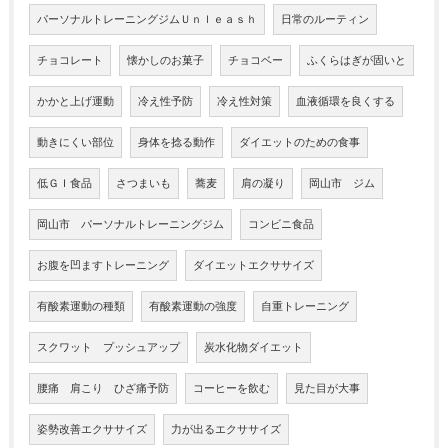
パーソナルトレーニングジムＵｎｌｅａｓｈ
日常のルーティン
チョコレート
懐かしのお菓子
チョコベー
ふくらはぎが固いと
かかと上げ運動
冷え性予防
冷え性対策
血液循環を良くする
動きにくい部位
身体を捻る動作
ダイエットのための食事
低ＧＩ食品
さつまいも
蕎麦
肩の凝り
岡山市 ジム
岡山市 パーソナルトレーニングジム
コンビニ食品
お腹を凹ますトレーニング
ダイエットエクササイズ
有酸素運動の種類
有酸素運動の強度
自重トレーニング
スクワット プッシュアップ
炭水化物ダイエット
腰痛 肩こり ひざ痛予防
コーヒーを飲む
見た目が大事
姿勢改善エクササイズ
力が出るエクササイズ