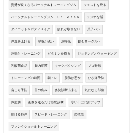
姿勢が良くなるパーソナルトレーニングジム
ウエストを絞る
パーソナルトレーニングジム Ｕｎｌｅａｓｈ
ラジオな話
ダイエット＆ボディメイク
疲れが取れない
菓子パン
体温を上げる
呼吸が浅い
深呼吸
飲むヨーグルト
運動とトレーニング
ビタミンを摂る
ジョギングとウォーキング
乳酸菌食品
腸内細菌
キックボクシング
プロ野球
トレーニングの時間
朝トレ
脂肪は悪か
ひざ痛予防
肩こり予防
首の痛み
姿勢診断出来る
気になる部位
体脂肪
画像を送るだけ姿勢診断
寒い日は代謝アップ
動ける身体
スピードトレーニング
柔軟性
ファンクショナルトレーニング