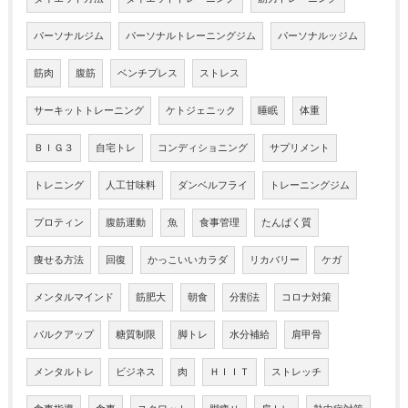
パーソナルジム
パーソナルトレーニングジム
パーソナルッジム
筋肉
腹筋
ベンチプレス
ストレス
サーキットトレーニング
ケトジェニック
睡眠
体重
ＢＩＧ３
自宅トレ
コンディショニング
サプリメント
トレニング
人工甘味料
ダンベルフライ
トレーニングジム
プロティン
腹筋運動
魚
食事管理
たんぱく質
痩せる方法
回復
かっこいいカラダ
リカバリー
ケガ
メンタルマインド
筋肥大
朝食
分割法
コロナ対策
バルクアップ
糖質制限
脚トレ
水分補給
肩甲骨
メンタルトレ
ビジネス
肉
ＨＩＩＴ
ストレッチ