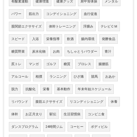
有酸素運動
健康増進
健康グッズ
肩甲骨体操
メンタル
パワー
筋出力
コンデイショニング
血行促進
股関節エクササイズ
体幹トレーニング
浮腫み
テレビＣＭ
スピード
入浴
栄養指導
飲酒
腸内環境
発酵食品
糖質野菜
炭水化物
お肉
ちしゃとうパウダー
青汁
尻トレ
マンガ
ゴルフ
糖質
プロレス
腸腰筋
アルコール
相撲
ランニング
ひざ痛
競馬
おあか
脱力
抗酸化
栄養
基本動作
年末年始スケジュール
リバウンド
腹筋エクササイズ
リコンディショニング
休養
体幹
お正月太り
駅伝
生活習慣病
コンビニ食
ダンスプログラム
24時間ジム
コーヒー
ボディビル