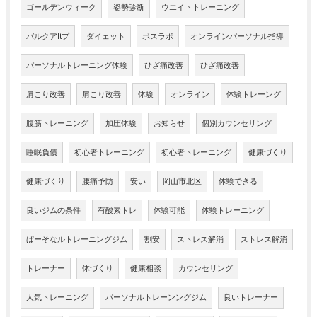
ゴールデンウィーク
姿勢診断
ウエイトトレーニング
バルクアltプ
ダイェット
ポスラボ
オンラインパーソナル指導
パーソナルトレーニング体験
ひざ痛改善
ひざ痛改善
肩こり改善
肩こり改善
体験
オンライン
体験トレーング
腹筋トレーニング
加圧体験
お知らせ
個別カウンセリング
睡眠負債
初心者トレーニング
初心者トレーニング
健康づくり
健康づくり
腰痛予防
安い
岡山市北区
体験できる
良いジムの条件
有酸素トレ
体験可能
体験トレーニング
ぱーそなルトレーニングジム
割安
ストレス解消
ストレス解消
トレーナー
体づくり
健康相談
カウンセリング
人気トレーニング
パーソナルトレーンングジム
良いトレーナー