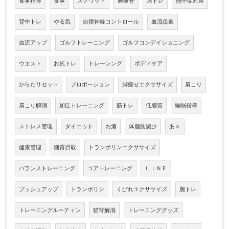
食事指導
食事
スクワット
脚痩せ
肩トレ
熱中症対策
背中トレ
やる気
自律神経コントロール
血流促進
血流アップ
ゴルフトレーニング
ゴルフコンデイショニング
ウエスト
お尻トレ
トレーンング
ボディケア
からだリセット
プロポーション
脚痩せエクササイズ
肩こり
肩こり解消
加圧トレーニング
筋トレ
低脂質
睡眠指導
ストレス管理
ダイエゥト
お酒
体脂肪減少
あｓ
健康管理
糖質摂取
トランポリンエクササイズ
バランストレーニング
コアトレーニング
ＬＩＮＥ
プッシュアップ
トランポリン
くびれエクササイズ
腕トレ
トレーニングルーティン
猫背解消
トレーニンググッズ