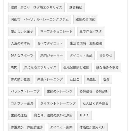
腰痛 肩こり ひざ痛エクササイズ
糖質補給
岡山市 パーソナルトレーニングジジム
運動の習慣化
懐かしいお菓子
マーブルチョコレート
豆で作るパスタ
入浴のすすめ
食べてダイエット
生活習慣病 運動療法
好きなスポーツ
馬肉ジャーキー
ダイエット食品
部分やせ
馬肉
気になるエクササイズ
生活習慣病と運動
嫌な痛みを取る
体の痛い原因
体感トレーニング
たばこ
高血圧
塩分
バランストレーニグ
主婦のトレーング
姿勢改善 姿勢診断
ゴルファー必見
ダイエゥトトレーニング
たんぱく質を摂る
主婦の運動
肩こり、腰痛の意外な原因
ＥＡＡ
体重減少 体脂肪減少
ダイエット期間
体脂肪が減らない