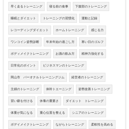
早く走るトレーニング
寝る前の食事
下腹部のトレーニング
睡眠とダイエット
トレーニングの習慣化
運動と記録
レコーディングダイエット
ホームトレーニング
感じる力
ワンコイン姿勢診断
年末年始の過ごし方
寒い日のゴルフ
ボディメイクトレーニング
お酒の飲み方
精神力強化する
日常化のポイント
ビジネスマンのトレーニング
岡山市 パーオナルトレーニングジム
経営者のトレーニング
主婦のトレーニング
体幹トエーニング
姿勢改善トレーニング
習い癖を付ける
休養の重要さ
ダイエット トレーニング
体重が気になる
重心位置を整える
シニアのトレーニング
ボデイメイクトレーニング
ながらトレーニング
柔軟性を高める