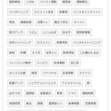
脂肪燃焼
くびれ
ツイスト運動
糖尿病
運動療法
リーダーシップ
クレジット決済
体重増
インスタントラーメン
青魚
腰痛改善
自重トレ
腕立て伏せ
ラーメン
筋力アップ
うどん
ふくらはぎ
歩き方
股関節運動
女性トレーニング
カフェイン
体重増加
メンタルトレーニング
食材
牡蠣
オフ日
女性トレ
筋肉増強
二の腕のたるみ
トレーニング動作
リハビリ
全身運動
見た目
ポッコリお腹
猫背
パーソナル
足首調整
スイーツ
筋量アップ
シニアアトレーニング
アイスクリーム
卵
ぽすラボ
股関節
栄養成分
野菜
トマト
睡眠時間
体調管理
食品
懸垂
股関節トレ
食事制限
営業時間