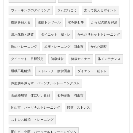
ウォーキングのタイミング
ジムに行こう
太って見えるポイント
腹筋を鍛える
腹筋トレツール
水を飲む事
からだの痛み解消
炭水化物と糖質
ダイエット 脳トレ
からだリセットトレーニング
胸のトレーニング
加圧トレーニング 岡山市
からだ調整
ダイエット 目標設定
健康経営
健康セミナー
体メンテナンス
睡眠不足解消
ストレッチ 疲労回復
ダイエット 筋トレ
体脂肪を減らす パーソナルトレーニングジム
食品添加物 体にいい食品
姿勢診断 岡山市
岡山市 パーソナルトレーニング
腰痛 ストレス
ストレス解消 トレーニング
岡山市 北区 パーソナルトレーニングジム