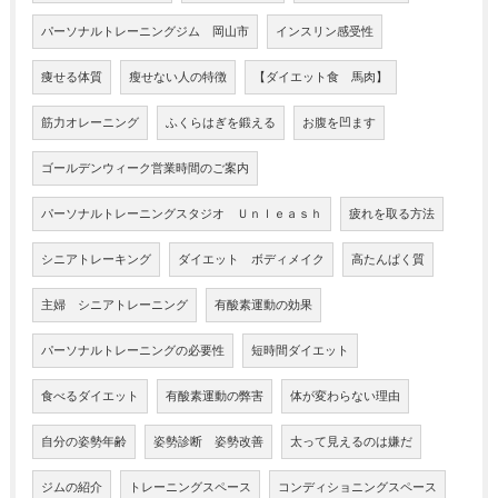
パーソナルトレーニングジム 岡山市
インスリン感受性
痩せる体質
瘦せない人の特徴
【ダイエット食 馬肉】
筋力オレーニング
ふくらはぎを鍛える
お腹を凹ます
ゴールデンウィーク営業時間のご案内
パーソナルトレーニングスタジオ Ｕｎｌｅａｓｈ
疲れを取る方法
シニアトレーキング
ダイエット ボディメイク
高たんぱく質
主婦 シニアトレーニング
有酸素運動の効果
パーソナルトレーニングの必要性
短時間ダイエット
食べるダイエット
有酸素運動の弊害
体が変わらない理由
自分の姿勢年齢
姿勢診断 姿勢改善
太って見えるのは嫌だ
ジムの紹介
トレーニングスペース
コンディショニングスペース