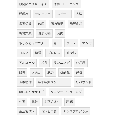
股関節エクササイズ
体幹トレーニング
浮腫み
テレビＣＭ
スピード
入浴
栄養指導
飲酒
腸内環境
発酵食品
糖質野菜
炭水化物
お肉
ちしゃとうパウダー
青汁
尻トレ
マンガ
ゴルフ
糖質
プロレス
腸腰筋
アルコール
相撲
ランニング
ひざ痛
競馬
おあか
脱力
抗酸化
栄養
基本動作
年末年始スケジュール
リバウンド
腹筋エクササイズ
リコンディショニング
休養
体幹
お正月太り
駅伝
生活習慣病
コンビニ食
ダンスプログラム