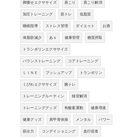
脚痩せエクササイズ
肩こり
肩こり解消
加圧トレーニング
筋トレ
低脂質
睡眠指導
ストレス管理
ダイエゥト
お酒
体脂肪減少
あｓ
健康管理
糖質摂取
トランポリンエクササイズ
バランストレーニング
コアトレーニング
ＬＩＮＥ
プッシュアップ
トランポリン
くびれエクササイズ
腕トレ
トレーニングルーティン
猫背解消
トレーニンググッズ
有酸素運動
健康増進
健康グッズ
肩甲骨体操
メンタル
パワー
筋出力
コンデイショニング
血行促進