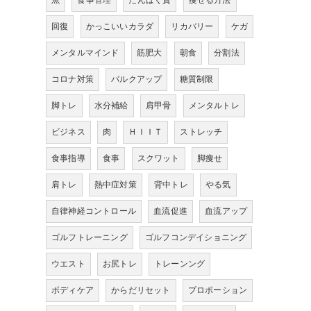
魚
食事管理
たんぱく質
痩せる方法
回復
かっこいいカラダ
リカバリー
ケガ
メンタルマインド
筋肥大
朝食
分割法
コロナ対策
バルクアップ
糖質制限
脚トレ
水分補給
肩甲骨
メンタルトレ
ビジネス
肉
ＨＩＩＴ
ストレッチ
食事指導
食事
スクワット
脚痩せ
肩トレ
熱中症対策
背中トレ
やる気
自律神経コントロール
血流促進
血流アップ
ゴルフトレーニング
ゴルフコンデイショニング
ウエスト
お尻トレ
トレーンング
ボディケア
からだリセット
プロポーション