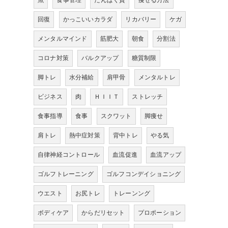
魚
食事管理
たんぱく質
痩せる方法
回復
かっこいいカラダ
リカバリー
ケガ
メンタルマインド
筋肥大
朝食
分割法
コロナ対策
バルクアップ
糖質制限
脚トレ
水分補給
肩甲骨
メンタルトレ
ビジネス
肉
ＨＩＩＴ
ストレッチ
食事指導
食事
スクワット
脚痩せ
肩トレ
熱中症対策
背中トレ
やる気
自律神経コントロール
血流促進
血流アップ
ゴルフトレーニング
ゴルフコンデイショニング
ウエスト
お尻トレ
トレーンング
ボディケア
からだリセット
プロポーション