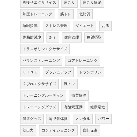
脚痩せエクササイズ
肩こり
肩こり解消
加圧トレーニング
筋トレ
低脂質
睡眠指導
ストレス管理
ダイエゥト
お酒
体脂肪減少
あｓ
健康管理
糖質摂取
トランポリンエクササイズ
バランストレーニング
コアトレーニング
ＬＩＮＥ
プッシュアップ
トランポリン
くびれエクササイズ
腕トレ
トレーニングルーティン
猫背解消
トレーニンググッズ
有酸素運動
健康増進
健康グッズ
肩甲骨体操
メンタル
パワー
筋出力
コンデイショニング
血行促進