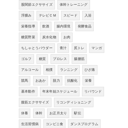
股関節エクササイズ
体幹トレーニング
浮腫み
テレビＣＭ
スピード
入浴
栄養指導
飲酒
腸内環境
発酵食品
糖質野菜
炭水化物
お肉
ちしゃとうパウダー
青汁
尻トレ
マンガ
ゴルフ
糖質
プロレス
腸腰筋
アルコール
相撲
ランニング
ひざ痛
競馬
おあか
脱力
抗酸化
栄養
基本動作
年末年始スケジュール
リバウンド
腹筋エクササイズ
リコンディショニング
休養
体幹
お正月太り
駅伝
生活習慣病
コンビニ食
ダンスプログラム