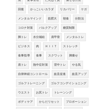
魚
食事管理
たんぱく質
痩せる方法
回復
かっこいいカラダ
リカバリー
ケガ
メンタルマインド
筋肥大
朝食
分割法
コロナ対策
バルクアップ
糖質制限
脚トレ
水分補給
肩甲骨
メンタルトレ
ビジネス
肉
ＨＩＩＴ
ストレッチ
食事指導
食事
スクワット
脚痩せ
肩トレ
熱中症対策
背中トレ
やる気
自律神経コントロール
血流促進
血流アップ
ゴルフトレーニング
ゴルフコンデイショニング
ウエスト
お尻トレ
トレーンング
ボディケア
からだリセット
プロポーション