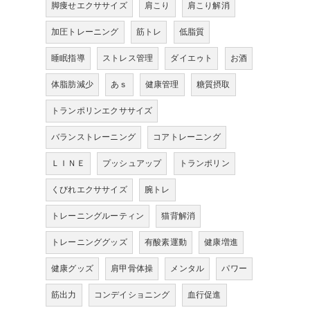
脚痩せエクササイズ
肩こり
肩こり解消
加圧トレーニング
筋トレ
低脂質
睡眠指導
ストレス管理
ダイエゥト
お酒
体脂肪減少
あｓ
健康管理
糖質摂取
トランポリンエクササイズ
バランストレーニング
コアトレーニング
ＬＩＮＥ
プッシュアップ
トランポリン
くびれエクササイズ
腕トレ
トレーニングルーティン
猫背解消
トレーニンググッズ
有酸素運動
健康増進
健康グッズ
肩甲骨体操
メンタル
パワー
筋出力
コンデイショニング
血行促進