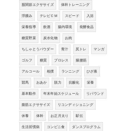
股関節エクササイズ
体幹トレーニング
浮腫み
テレビＣＭ
スピード
入浴
栄養指導
飲酒
腸内環境
発酵食品
糖質野菜
炭水化物
お肉
ちしゃとうパウダー
青汁
尻トレ
マンガ
ゴルフ
糖質
プロレス
腸腰筋
アルコール
相撲
ランニング
ひざ痛
競馬
おあか
脱力
抗酸化
栄養
基本動作
年末年始スケジュール
リバウンド
腹筋エクササイズ
リコンディショニング
休養
体幹
お正月太り
駅伝
生活習慣病
コンビニ食
ダンスプログラム