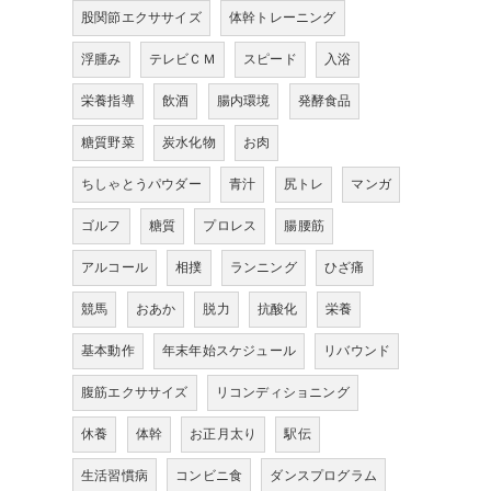
股関節エクササイズ
体幹トレーニング
浮腫み
テレビＣＭ
スピード
入浴
栄養指導
飲酒
腸内環境
発酵食品
糖質野菜
炭水化物
お肉
ちしゃとうパウダー
青汁
尻トレ
マンガ
ゴルフ
糖質
プロレス
腸腰筋
アルコール
相撲
ランニング
ひざ痛
競馬
おあか
脱力
抗酸化
栄養
基本動作
年末年始スケジュール
リバウンド
腹筋エクササイズ
リコンディショニング
休養
体幹
お正月太り
駅伝
生活習慣病
コンビニ食
ダンスプログラム