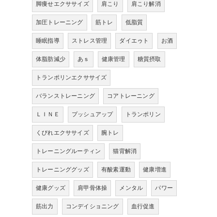
脚痩せエクササイズ
肩こり
肩こり解消
加圧トレーニング
筋トレ
低脂質
睡眠指導
ストレス管理
ダイエゥト
お酒
体脂肪減少
あｓ
健康管理
糖質摂取
トランポリンエクササイズ
バランストレーニング
コアトレーニング
ＬＩＮＥ
プッシュアップ
トランポリン
くびれエクササイズ
腕トレ
トレーニングルーティン
猫背解消
トレーニンググッズ
有酸素運動
健康増進
健康グッズ
肩甲骨体操
メンタル
パワー
筋出力
コンデイショニング
血行促進