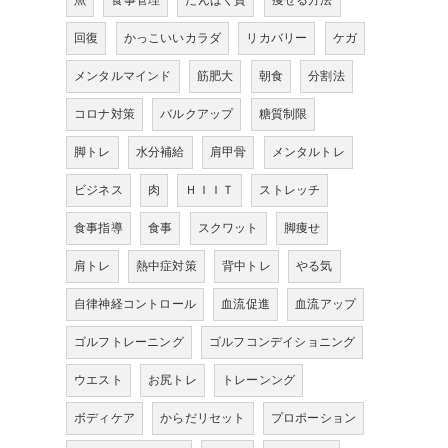
魚
食事管理
たんぱく質
痩せる方法
回復
かっこいいカラダ
リカバリー
ケガ
メンタルマインド
筋肥大
朝食
分割法
コロナ対策
バルクアップ
糖質制限
脚トレ
水分補給
肩甲骨
メンタルトレ
ビジネス
肉
ＨＩＩＴ
ストレッチ
食事指導
食事
スクワット
脚痩せ
肩トレ
熱中症対策
背中トレ
やる気
自律神経コントロール
血流促進
血流アップ
ゴルフトレーニング
ゴルフコンデイショニング
ウエスト
お尻トレ
トレーンング
ボディケア
からだリセット
プロポーション