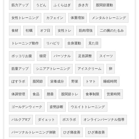
筋力アップ
うどん
ふくらはぎ
歩き方
股関節運動
女性トレーニング
カフェイン
体重増加
メンタルトレーニング
食材
牡蠣
オフ日
女性トレ
筋肉増強
二の腕のたるみ
トレーニング動作
リハビリ
全身運動
見た目
ポッコリお腹
猫背
パーソナル
足首調整
スイーツ
筋量アップ
シニアアトレーニング
アイスクリーム
卵
ぽすラボ
股関節
栄養成分
野菜
トマト
睡眠時間
体調管理
食品
懸垂
股関節トレ
食事制限
営業時間
ゴールデンウィーク
姿勢診断
ウエイトトレーニング
バルクアltプ
ダイェット
ポスラボ
オンラインパーソナル指導
パーソナルトレーニング体験
ひざ痛改善
ひざ痛改善