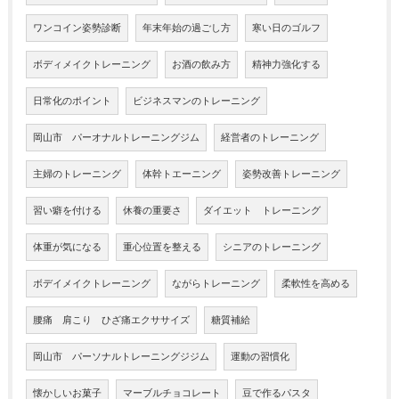
ワンコイン姿勢診断
年末年始の過ごし方
寒い日のゴルフ
ボディメイクトレーニング
お酒の飲み方
精神力強化する
日常化のポイント
ビジネスマンのトレーニング
岡山市 パーオナルトレーニングジム
経営者のトレーニング
主婦のトレーニング
体幹トエーニング
姿勢改善トレーニング
習い癖を付ける
休養の重要さ
ダイエット トレーニング
体重が気になる
重心位置を整える
シニアのトレーニング
ボデイメイクトレーニング
ながらトレーニング
柔軟性を高める
腰痛 肩こり ひざ痛エクササイズ
糖質補給
岡山市 パーソナルトレーニングジジム
運動の習慣化
懐かしいお菓子
マーブルチョコレート
豆で作るパスタ