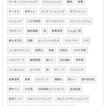
サーキットトレーニング
ケトジェニック
睡眠
体重
ＢＩＧ３
自宅トレ
コンディショニング
サプリメント
トレニング
人工甘味料
ダンベルフライ
トレーニングジム
プロティン
腹筋運動
魚
食事管理
たんぱく質
痩せる方法
回復
かっこいいカラダ
リカバリー
ケガ
メンタルマインド
筋肥大
朝食
分割法
コロナ対策
バルクアップ
糖質制限
脚トレ
水分補給
肩甲骨
メンタルトレ
ビジネス
肉
ＨＩＩＴ
ストレッチ
食事指導
食事
スクワット
脚痩せ
肩トレ
熱中症対策
背中トレ
やる気
自律神経コントロール
血流促進
血流アップ
ゴルフトレーニング
ゴルフコンデイショニング