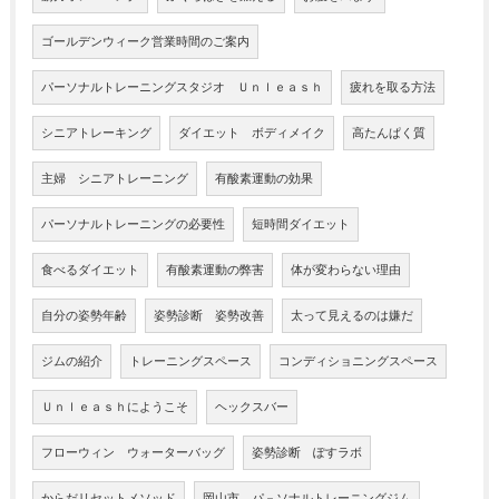
ゴールデンウィーク営業時間のご案内
パーソナルトレーニングスタジオ Ｕｎｌｅａｓｈ
疲れを取る方法
シニアトレーキング
ダイエット ボディメイク
高たんぱく質
主婦 シニアトレーニング
有酸素運動の効果
パーソナルトレーニングの必要性
短時間ダイエット
食べるダイエット
有酸素運動の弊害
体が変わらない理由
自分の姿勢年齢
姿勢診断 姿勢改善
太って見えるのは嫌だ
ジムの紹介
トレーニングスペース
コンディショニングスペース
Ｕｎｌｅａｓｈにようこそ
ヘックスバー
フローウィン ウォーターバッグ
姿勢診断 ぽすラボ
からだリセットメソッド
岡山市 パ－ソナルトレーニングジム