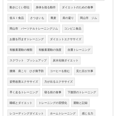
動きにくい部位
身体を捻る動作
ダイエットのための食事
低ＧＩ食品
さつまいも
蕎麦
肩の凝り
岡山市 ジム
岡山市 パーソナルトレーニングジム
コンビニ食品
お腹を凹ますトレーニング
ダイエットエクササイズ
有酸素運動の種類
有酸素運動の強度
自重トレーニング
スクワット プッシュアップ
炭水化物ダイエット
腰痛 肩こり ひざ痛予防
コーヒーを飲む
見た目が大事
姿勢改善エクササイズ
力が出るエクササイズ
早く走るトレーニング
寝る前の食事
下腹部のトレーニング
睡眠とダイエット
トレーニングの習慣化
運動と記録
レコーディングダイエット
ホームトレーニング
感じる力