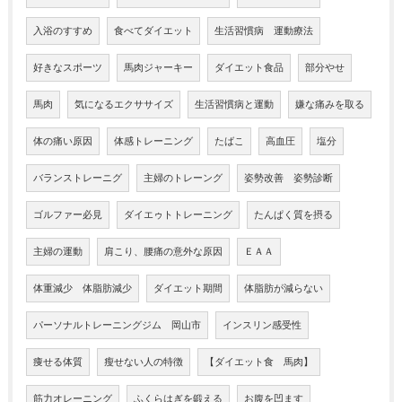
入浴のすすめ
食べてダイエット
生活習慣病 運動療法
好きなスポーツ
馬肉ジャーキー
ダイエット食品
部分やせ
馬肉
気になるエクササイズ
生活習慣病と運動
嫌な痛みを取る
体の痛い原因
体感トレーニング
たばこ
高血圧
塩分
バランストレーニグ
主婦のトレーング
姿勢改善 姿勢診断
ゴルファー必見
ダイエゥトトレーニング
たんぱく質を摂る
主婦の運動
肩こり、腰痛の意外な原因
ＥＡＡ
体重減少 体脂肪減少
ダイエット期間
体脂肪が減らない
パーソナルトレーニングジム 岡山市
インスリン感受性
痩せる体質
瘦せない人の特徴
【ダイエット食 馬肉】
筋力オレーニング
ふくらはぎを鍛える
お腹を凹ます