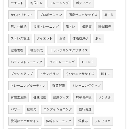
ウエスト
お尻トレ
トレーンング
ボディケア
からだリセット
プロポーション
脚痩せエクササイズ
肩こり
肩こり解消
加圧トレーニング
筋トレ
低脂質
睡眠指導
ストレス管理
ダイエゥト
お酒
体脂肪減少
あｓ
健康管理
糖質摂取
トランポリンエクササイズ
バランストレーニング
コアトレーニング
ＬＩＮＥ
プッシュアップ
トランポリン
くびれエクササイズ
腕トレ
トレーニングルーティン
猫背解消
トレーニンググッズ
有酸素運動
健康増進
健康グッズ
肩甲骨体操
メンタル
パワー
筋出力
コンデイショニング
血行促進
股関節エクササイズ
体幹トレーニング
浮腫み
テレビＣＭ