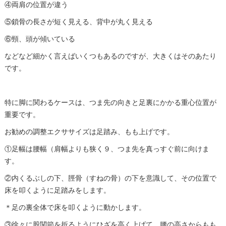
④両肩の位置が違う
⑤鎖骨の長さが短く見える、背中が丸く見える
⑥頸、頭が傾いている
などなど細かく言えばいくつもあるのですが、大きくはそのあたり
です。
特に脚に関わるケースは、つま先の向きと足裏にかかる重心位置が
重要です。
お勧めの調整エクササイズは足踏み、もも上げです。
①足幅は腰幅（肩幅よりも狭く９、つま先を真っすぐ前に向けま
す。
②内くるぶしの下、脛骨（すねの骨）の下を意識して、その位置で
床を叩くように足踏みをします。
＊足の裏全体で床を叩くように動かします。
③徐々に股関節を折るようにひざを高く上げて、腰の高さからもも