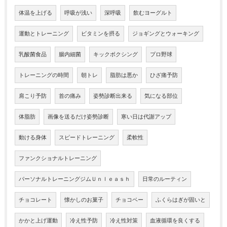
体温を上げる
呼吸が浅い
深呼吸
飲むヨーグルト
運動とトレーニング
ビタミンを摂る
ジョギングとウォーキング
乳酸菌食品
腸内細菌
キックボクシング
プロ野球
トレーニングの時間
朝トレ
脂肪は悪か
ひざ痛予防
肩こり予防
首の痛み
姿勢診断出来る
気になる部位
体脂肪
画像を送るだけ姿勢診断
寒い日は代謝アップ
動ける身体
スピードトレーニング
柔軟性
ファンクショナルトレーニング
パーソナルトレーニングジムＵｎｌｅａｓｈ
日常のルーティン
チョコレート
懐かしのお菓子
チョコベー
ふくらはぎが固いと
かかと上げ運動
冷え性予防
冷え性対策
血液循環を良くする