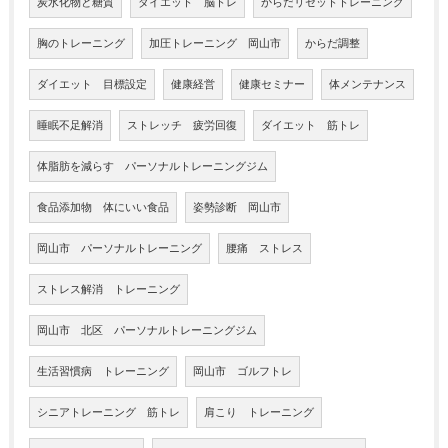
炭水化物と糖質
ダイエット 脳トレ
からだリセットトレーニング
胸のトレーニング
加圧トレーニング 岡山市
からだ調整
ダイエット 目標設定
健康経営
健康セミナー
体メンテナンス
睡眠不足解消
ストレッチ 疲労回復
ダイエット 筋トレ
体脂肪を減らす パーソナルトレーニングジム
食品添加物 体にいい食品
姿勢診断 岡山市
岡山市 パーソナルトレーニング
腰痛 ストレス
ストレス解消 トレーニング
岡山市 北区 パーソナルトレーニングジム
生活習慣病 トレーニング
岡山市 ゴルフトレ
シニアトレーニング 筋トレ
肩こり トレーニング