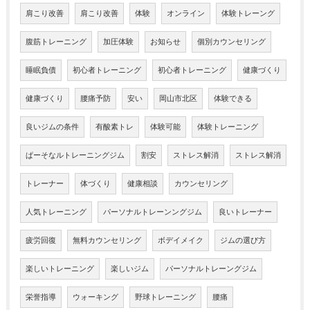
肩こり改善
肩こり改善
体験
オンライン
体験トレーング
腹筋トレーニング
加圧体験
お知らせ
個別カウンセリング
睡眠負債
初心者トレーニング
初心者トレーニング
健康づくり
健康づくり
腰痛予防
安い
岡山市北区
体験できる
良いジムの条件
有酸素トレ
体験可能
体験トレーニング
ぱーそなルトレーニングジム
割安
ストレス解消
ストレス解消
トレーナー
体づくり
健康相談
カウンセリング
人気トレーニング
パーソナルトレーンングジム
良いトレーナー
疲労回復
無料カウンセリング
ボデイメイク
ジムの選び方
楽しいトレーニング
楽しいジム
パーソナルトレーングジム
栄誉指導
ウォーキング
野球トレーニング
腰痛