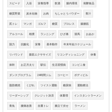
スピード
入浴
栄養指導
飲酒
腸内環境
発酵食品
糖質野菜
炭水化物
お肉
ちしゃとうパウダー
青汁
尻トレ
マンガ
ゴルフ
糖質
プロレス
腸腰筋
アルコール
相撲
ランニング
ひざ痛
競馬
おあか
脱力
抗酸化
栄養
基本動作
年末年始スケジュール
リバウンド
腹筋エクササイズ
リコンディショニング
休養
体幹
お正月太り
駅伝
生活習慣病
コンビニ食
ダンスプログラム
24時間ジム
コーヒー
ボディビル
脂肪燃焼
くびれ
ツイスト運動
糖尿病
運動療法
リーダーシップ
クレジット決済
体重増
インスタントラーメン
青魚
腰痛改善
自重トレ
腕立て伏せ
ラーメン