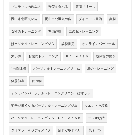
プロティンの飲み方
野菜を食べる
筋膜リリース
岡山市北区丸の内
岡山市北区丸の内
ダイエット目的
美脚
女性のトレーニング
準備運動
二の腕トレーニング
ぱーソナルトレーニングジム
姿勢測定
オンラインパーソナル
太い脚
お腹のトレーニング
Ｕｎｌｅａｓｈ
股関節の動き
1分間体操
パーソナルトレーニングジｊム
肩のトレーニング
体脂肪率
食べ物
オンラインパーソナルトレーニングサロン ぽすラボ
姿勢が良くなるパーソナルトレーニングジム
ウエストを絞る
パーソナルトレーニングジム Ｕｎｌｅａｓｈ
ラジオな話
ダイエット＆ボディメイク
疲れが取れない
菓子パン