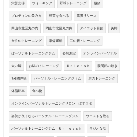
栄誉指導
ウォーキング
野球トレーニング
腰痛
プロティンの飲み方
野菜を食べる
筋膜リリース
岡山市北区丸の内
岡山市北区丸の内
ダイエット目的
美脚
女性のトレーニング
準備運動
二の腕トレーニング
ぱーソナルトレーニングジム
姿勢測定
オンラインパーソナル
太い脚
お腹のトレーニング
Ｕｎｌｅａｓｈ
股関節の動き
1分間体操
パーソナルトレーニングジｊム
肩のトレーニング
体脂肪率
食べ物
オンラインパーソナルトレーニングサロン ぽすラボ
姿勢が良くなるパーソナルトレーニングジム
ウエストを絞る
パーソナルトレーニングジム Ｕｎｌｅａｓｈ
ラジオな話