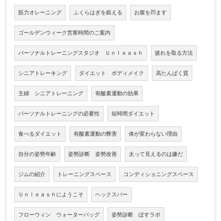
筋力オレーニング
ふくらはぎを鍛える
お腹を凹ます
ゴールデンウィーク営業時間のご案内
パーソナルトレーニングスタジオ Ｕｎｌｅａｓｈ
疲れを取る方法
シニアトレーキング
ダイエット ボディメイク
高たんぱく質
主婦 シニアトレーニング
有酸素運動の効果
パーソナルトレーニングの必要性
短時間ダイエット
食べるダイエット
有酸素運動の弊害
体が変わらない理由
自分の姿勢年齢
姿勢診断 姿勢改善
太って見えるのは嫌だ
ジムの紹介
トレーニングスペース
コンディショニングスペース
Ｕｎｌｅａｓｈにようこそ
ヘックスバー
フローウィン ウォーターバッグ
姿勢診断 ぽすラボ