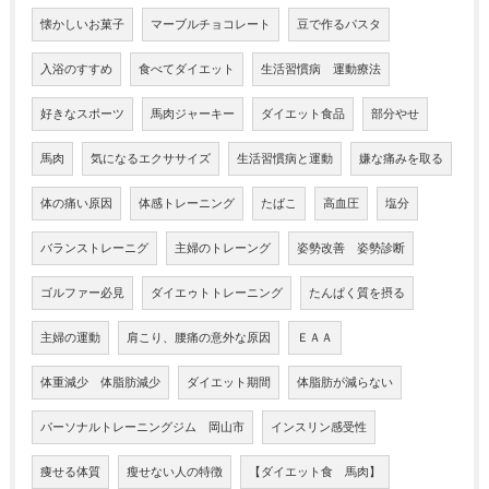
懐かしいお菓子
マーブルチョコレート
豆で作るパスタ
入浴のすすめ
食べてダイエット
生活習慣病 運動療法
好きなスポーツ
馬肉ジャーキー
ダイエット食品
部分やせ
馬肉
気になるエクササイズ
生活習慣病と運動
嫌な痛みを取る
体の痛い原因
体感トレーニング
たばこ
高血圧
塩分
バランストレーニグ
主婦のトレーング
姿勢改善 姿勢診断
ゴルファー必見
ダイエゥトトレーニング
たんぱく質を摂る
主婦の運動
肩こり、腰痛の意外な原因
ＥＡＡ
体重減少 体脂肪減少
ダイエット期間
体脂肪が減らない
パーソナルトレーニングジム 岡山市
インスリン感受性
痩せる体質
瘦せない人の特徴
【ダイエット食 馬肉】