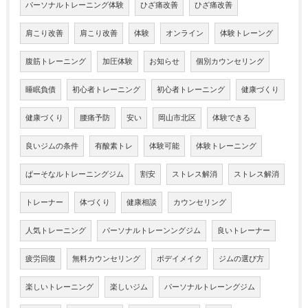
パーソナルトレーニング体験
ひざ痛改善
ひざ痛改善
肩こり改善
肩こり改善
体験
オンライン
体験トレーング
腹筋トレーニング
加圧体験
お知らせ
個別カウンセリング
睡眠負債
初心者トレーニング
初心者トレーニング
健康づくり
健康づくり
腰痛予防
安い
岡山市北区
体験できる
良いジムの条件
有酸素トレ
体験可能
体験トレーニング
ぱーそなルトレーニングジム
割安
ストレス解消
ストレス解消
トレーナー
体づくり
健康相談
カウンセリング
人気トレーニング
パーソナルトレーンングジム
良いトレーナー
疲労回復
無料カウンセリング
ボデイメイク
ジムの選び方
楽しいトレーニング
楽しいジム
パーソナルトレーングジム