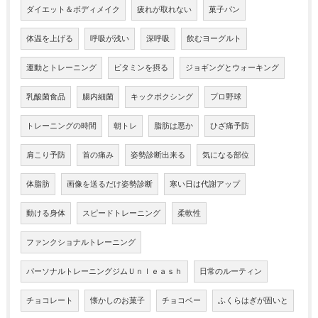
ダイエット＆ボディメイク
疲れが取れない
菓子パン
体温を上げる
呼吸が浅い
深呼吸
飲むヨーグルト
運動とトレーニング
ビタミンを摂る
ジョギングとウォーキング
乳酸菌食品
腸内細菌
キックボクシング
プロ野球
トレーニングの時間
朝トレ
脂肪は悪か
ひざ痛予防
肩こり予防
首の痛み
姿勢診断出来る
気になる部位
体脂肪
画像を送るだけ姿勢診断
寒い日は代謝アップ
動ける身体
スピードトレーニング
柔軟性
ファンクショナルトレーニング
パーソナルトレーニングジムＵｎｌｅａｓｈ
日常のルーティン
チョコレート
懐かしのお菓子
チョコベー
ふくらはぎが固いと