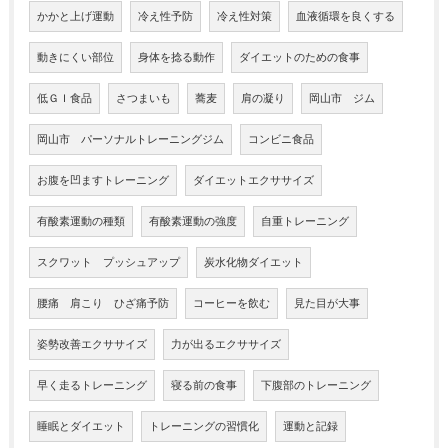
かかと上げ運動
冷え性予防
冷え性対策
血液循環を良くする
動きにくい部位
身体を捻る動作
ダイエットのための食事
低ＧＩ食品
さつまいも
蕎麦
肩の凝り
岡山市 ジム
岡山市 パーソナルトレーニングジム
コンビニ食品
お腹を凹ますトレーニング
ダイエットエクササイズ
有酸素運動の種類
有酸素運動の強度
自重トレーニング
スクワット プッシュアップ
炭水化物ダイエット
腰痛 肩こり ひざ痛予防
コーヒーを飲む
見た目が大事
姿勢改善エクササイズ
力が出るエクササイズ
早く走るトレーニング
寝る前の食事
下腹部のトレーニング
睡眠とダイエット
トレーニングの習慣化
運動と記録