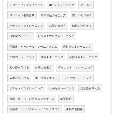
レコーディングダイエット
ホームトレーニング
感じる力
ワンコイン姿勢診断
年末年始の過ごし方
寒い日のゴルフ
ボディメイクトレーニング
お酒の飲み方
精神力強化する
日常化のポイント
ビジネスマンのトレーニング
岡山市 パーオナルトレーニングジム
経営者のトレーニング
主婦のトレーニング
体幹トエーニング
姿勢改善トレーニング
習い癖を付ける
休養の重要さ
ダイエット トレーニング
体重が気になる
重心位置を整える
シニアのトレーニング
ボデイメイクトレーニング
ながらトレーニング
柔軟性を高める
腰痛 肩こり ひざ痛エクササイズ
糖質補給
岡山市 パーソナルトレーニングジジム
運動の習慣化