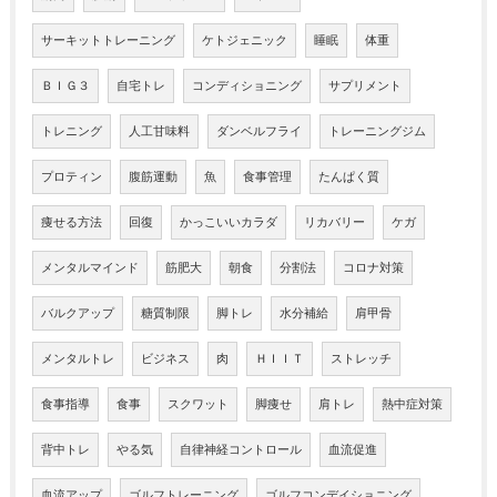
サーキットトレーニング
ケトジェニック
睡眠
体重
ＢＩＧ３
自宅トレ
コンディショニング
サプリメント
トレニング
人工甘味料
ダンベルフライ
トレーニングジム
プロティン
腹筋運動
魚
食事管理
たんぱく質
痩せる方法
回復
かっこいいカラダ
リカバリー
ケガ
メンタルマインド
筋肥大
朝食
分割法
コロナ対策
バルクアップ
糖質制限
脚トレ
水分補給
肩甲骨
メンタルトレ
ビジネス
肉
ＨＩＩＴ
ストレッチ
食事指導
食事
スクワット
脚痩せ
肩トレ
熱中症対策
背中トレ
やる気
自律神経コントロール
血流促進
血流アップ
ゴルフトレーニング
ゴルフコンデイショニング