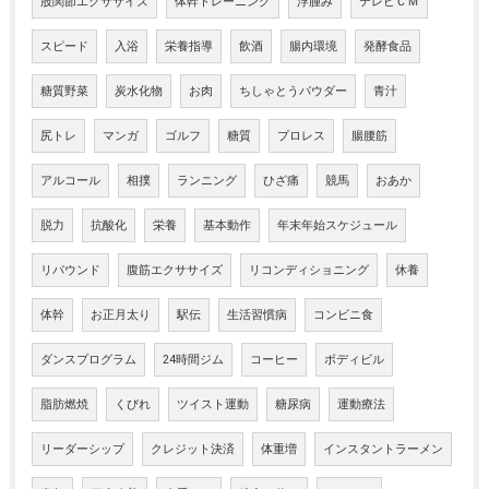
股関節エクササイズ
体幹トレーニング
浮腫み
テレビＣＭ
スピード
入浴
栄養指導
飲酒
腸内環境
発酵食品
糖質野菜
炭水化物
お肉
ちしゃとうパウダー
青汁
尻トレ
マンガ
ゴルフ
糖質
プロレス
腸腰筋
アルコール
相撲
ランニング
ひざ痛
競馬
おあか
脱力
抗酸化
栄養
基本動作
年末年始スケジュール
リバウンド
腹筋エクササイズ
リコンディショニング
休養
体幹
お正月太り
駅伝
生活習慣病
コンビニ食
ダンスプログラム
24時間ジム
コーヒー
ボディビル
脂肪燃焼
くびれ
ツイスト運動
糖尿病
運動療法
リーダーシップ
クレジット決済
体重増
インスタントラーメン