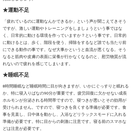
★運動不足
「疲れているのに運動なんかできるか」という声が聞こえてきそう
ですが、激しい運動やトレーニングをしましょうという事ではな
く、日常的に動ける環境を作っていますか？という事です。日常的
に動けるとは、歩く、階段を使う、掃除をするなど誰でも当たり前
にできる動作の事です。なぜ大事かというと血流が悪くなる。そう
なると筋肉や皮膚の表面に栄養が行かなくなるのと、慰労物質が流
れないので疲れを感じてしまいます。
★睡眠不足
8時間睡眠など睡眠時間に目が向きますが、いかにぐっすりと眠れる
か、特に寝入りばなの90分が重要です。疲労回復に欠かせない成長
ホルモンが分泌される時間帯ですので、寝つきが悪いとその効用が
受けられません。ですので、寝つきを良くする準備が必要です。食
事を見直し、日中体を動かし、入浴などリラックスモードに入れる
準備が必要です。特に目からの刺激に注意です。寝る前のスマホな
どは注意が必要です。