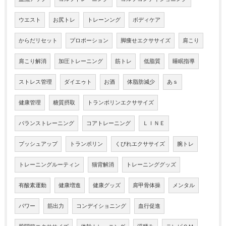
ウエスト
お尻トレ
トレーンング
ボディケア
からだリセット
プロポーション
脚痩せエクササイズ
肩こり
肩こり解消
加圧トレーニング
筋トレ
低脂質
睡眠指導
ストレス管理
ダイエゥト
お酒
体脂肪減少
あｓ
健康管理
糖質摂取
トランポリンエクササイズ
バランストレーニング
コアトレーニング
ＬＩＮＥ
プッシュアップ
トランポリン
くびれエクササイズ
腕トレ
トレーニングルーティン
猫背解消
トレーニンググッズ
有酸素運動
健康増進
健康グッズ
肩甲骨体操
メンタル
パワー
筋出力
コンデイショニング
血行促進