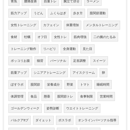
青魚
腰痛改善
自重トレ
腕立て伏せ
ラーメン
筋力アップ
うどん
ふくらはぎ
歩き方
股関節運動
女性トレーニング
カフェイン
体重増加
メンタルトレーニング
食材
牡蠣
オフ日
女性トレ
筋肉増強
二の腕のたるみ
トレーニング動作
リハビリ
全身運動
見た目
ポッコリお腹
猫背
パーソナル
足首調整
スイーツ
筋量アップ
シニアアトレーニング
アイスクリーム
卵
ぽすラボ
股関節
栄養成分
野菜
トマト
睡眠時間
体調管理
食品
懸垂
股関節トレ
食事制限
営業時間
ゴールデンウィーク
姿勢診断
ウエイトトレーニング
バルクアltプ
ダイェット
ポスラボ
オンラインパーソナル指導