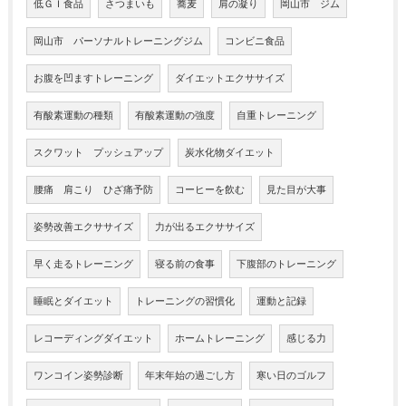
低ＧＩ食品
さつまいも
蕎麦
肩の凝り
岡山市 ジム
岡山市 パーソナルトレーニングジム
コンビニ食品
お腹を凹ますトレーニング
ダイエットエクササイズ
有酸素運動の種類
有酸素運動の強度
自重トレーニング
スクワット プッシュアップ
炭水化物ダイエット
腰痛 肩こり ひざ痛予防
コーヒーを飲む
見た目が大事
姿勢改善エクササイズ
力が出るエクササイズ
早く走るトレーニング
寝る前の食事
下腹部のトレーニング
睡眠とダイエット
トレーニングの習慣化
運動と記録
レコーディングダイエット
ホームトレーニング
感じる力
ワンコイン姿勢診断
年末年始の過ごし方
寒い日のゴルフ