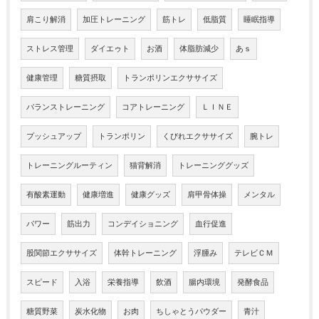
肩こり解消
加圧トレーニング
筋トレ
低脂質
睡眠指導
ストレス管理
ダイエゥト
お酒
体脂肪減少
あｓ
健康管理
糖質摂取
トランポリンエクササイズ
バランストレーニング
コアトレーニング
ＬＩＮＥ
プッシュアップ
トランポリン
くびれエクササイズ
腕トレ
トレーニングルーティン
猫背解消
トレーニンググッズ
有酸素運動
健康増進
健康グッズ
肩甲骨体操
メンタル
パワー
筋出力
コンデイショニング
血行促進
股関節エクササイズ
体幹トレーニング
浮腫み
テレビＣＭ
スピード
入浴
栄養指導
飲酒
腸内環境
発酵食品
糖質野菜
炭水化物
お肉
ちしゃとうパウダー
青汁