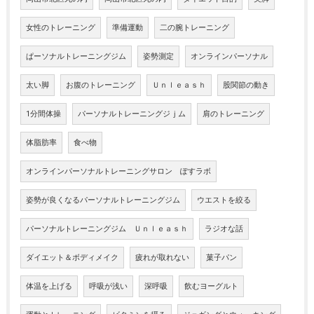
女性のトレーニング
準備運動
二の腕トレーニング
ぱーソナルトレーニングジム
姿勢測定
オンラインパーソナル
太い脚
お腹のトレーニング
Ｕｎｌｅａｓｈ
股関節の動き
1分間体操
パーソナルトレーニングジｊム
肩のトレーニング
体脂肪率
食べ物
オンラインパーソナルトレーニングサロン ぽすラボ
姿勢が良くなるパーソナルトレーニングジム
ウエストを絞る
パーソナルトレーニングジム Ｕｎｌｅａｓｈ
ラジオな話
ダイエット＆ボディメイク
疲れが取れない
菓子パン
体温を上げる
呼吸が浅い
深呼吸
飲むヨーグルト