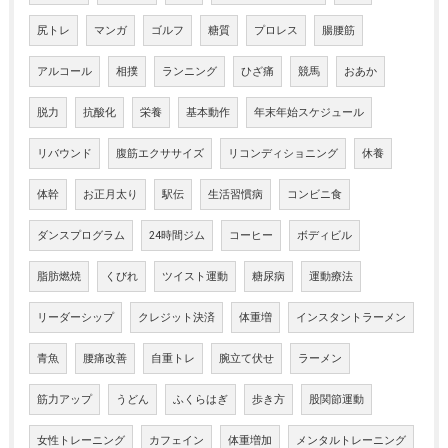
尻トレ
マンガ
ゴルフ
糖質
プロレス
腸腰筋
アルコール
相撲
ランニング
ひざ痛
競馬
おあか
脱力
抗酸化
栄養
基本動作
年末年始スケジュール
リバウンド
腹筋エクササイズ
リコンディショニング
休養
体幹
お正月太り
駅伝
生活習慣病
コンビニ食
ダンスプログラム
24時間ジム
コーヒー
ボディビル
脂肪燃焼
くびれ
ツイスト運動
糖尿病
運動療法
リーダーシップ
クレジット決済
体重増
インスタントラーメン
青魚
腰痛改善
自重トレ
腕立て伏せ
ラーメン
筋力アップ
うどん
ふくらはぎ
歩き方
股関節運動
女性トレーニング
カフェイン
体重増加
メンタルトレーニング