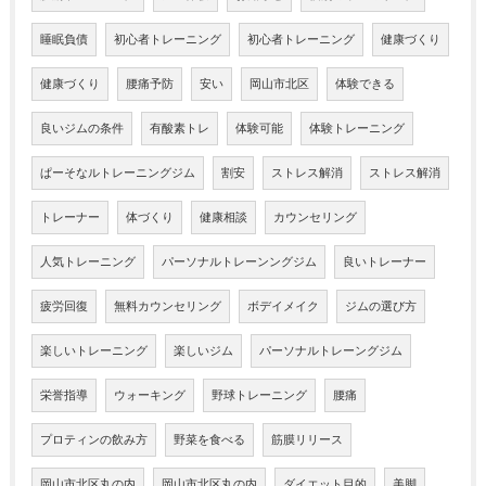
睡眠負債
初心者トレーニング
初心者トレーニング
健康づくり
健康づくり
腰痛予防
安い
岡山市北区
体験できる
良いジムの条件
有酸素トレ
体験可能
体験トレーニング
ぱーそなルトレーニングジム
割安
ストレス解消
ストレス解消
トレーナー
体づくり
健康相談
カウンセリング
人気トレーニング
パーソナルトレーンングジム
良いトレーナー
疲労回復
無料カウンセリング
ボデイメイク
ジムの選び方
楽しいトレーニング
楽しいジム
パーソナルトレーングジム
栄誉指導
ウォーキング
野球トレーニング
腰痛
プロティンの飲み方
野菜を食べる
筋膜リリース
岡山市北区丸の内
岡山市北区丸の内
ダイエット目的
美脚