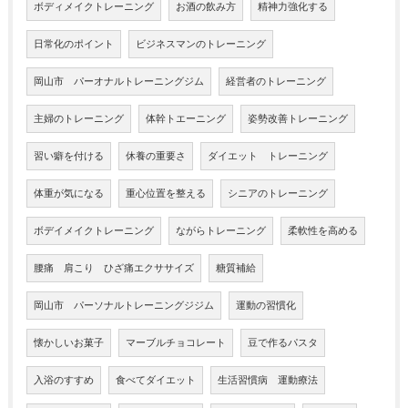
ボディメイクトレーニング
お酒の飲み方
精神力強化する
日常化のポイント
ビジネスマンのトレーニング
岡山市 パーオナルトレーニングジム
経営者のトレーニング
主婦のトレーニング
体幹トエーニング
姿勢改善トレーニング
習い癖を付ける
休養の重要さ
ダイエット トレーニング
体重が気になる
重心位置を整える
シニアのトレーニング
ボデイメイクトレーニング
ながらトレーニング
柔軟性を高める
腰痛 肩こり ひざ痛エクササイズ
糖質補給
岡山市 パーソナルトレーニングジジム
運動の習慣化
懐かしいお菓子
マーブルチョコレート
豆で作るパスタ
入浴のすすめ
食べてダイエット
生活習慣病 運動療法