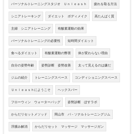
パーソナルトレーニングスタジオ Ｕｎｌｅａｓｈ
疲れを取る方法
シニアトレーキング
ダイエット ボディメイク
高たんぱく質
主婦 シニアトレーニング
有酸素運動の効果
パーソナルトレーニングの必要性
短時間ダイエット
食べるダイエット
有酸素運動の弊害
体が変わらない理由
自分の姿勢年齢
姿勢診断 姿勢改善
太って見えるのは嫌だ
ジムの紹介
トレーニングスペース
コンディショニングスペース
Ｕｎｌｅａｓｈにようこそ
ヘックスバー
フローウィン ウォーターバッグ
姿勢診断 ぽすラボ
からだリセットメソッド
岡山市 パ－ソナルトレーニングジム
浮腫み解消
からだリセット マッサージ マッサージガン