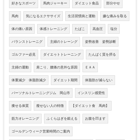
好きなスポーツ
馬肉ジャーキー
ダイエット食品
部分やせ
馬肉
気になるエクササイズ
生活習慣病と運動
嫌な痛みを取る
体の痛い原因
体感トレーニング
たばこ
高血圧
塩分
バランストレーニグ
主婦のトレーング
姿勢改善 姿勢診断
ゴルファー必見
ダイエゥトトレーニング
たんぱく質を摂る
主婦の運動
肩こり、腰痛の意外な原因
ＥＡＡ
体重減少 体脂肪減少
ダイエット期間
体脂肪が減らない
パーソナルトレーニングジム 岡山市
インスリン感受性
痩せる体質
瘦せない人の特徴
【ダイエット食 馬肉】
筋力オレーニング
ふくらはぎを鍛える
お腹を凹ます
ゴールデンウィーク営業時間のご案内