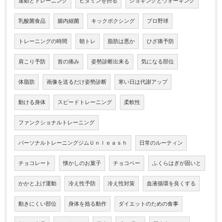
運動とトレーニング
ビタミンを摂る
ジョギングとウォーキング
乳酸菌食品
腸内細菌
キックボクシング
プロ野球
トレーニングの時間
朝トレ
脂肪は悪か
ひざ痛予防
肩こり予防
首の痛み
姿勢診断出来る
気になる部位
体脂肪
画像を送るだけ姿勢診断
寒い日は代謝アップ
動ける身体
スピードトレーニング
柔軟性
ファンクショナルトレーニング
パーソナルトレーニングジムＵｎｌｅａｓｈ
日常のルーティン
チョコレート
懐かしのお菓子
チョコベー
ふくらはぎが固いと
かかと上げ運動
冷え性予防
冷え性対策
血液循環を良くする
動きにくい部位
身体を捻る動作
ダイエットのための食事