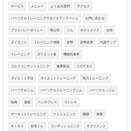
サービス
メニュー
よくある質問
アクセス
パーソナルトレーニングスタジオアンリーシュ
お問い合わせ
プライバシーポリシー
岡山市
ジム
ボディメイク
女性
ダイエット
トレーニング体験
姿勢
姿勢改善
代謝アップ
トレーニング
ダイエット食
機能性食材
ゴルフコンディショニング
健康食品
コロナ太り
ダイエット方法
ダイエットトレーニング
筋力トレーニング
パーソナルジム
パーソナルトレーニングジム
パーソナルッジム
筋肉
腹筋
ベンチプレス
ストレス
サーキットトレーニング
ケトジェニック
睡眠
体重
ＢＩＧ３
自宅トレ
コンディショニング
サプリメント