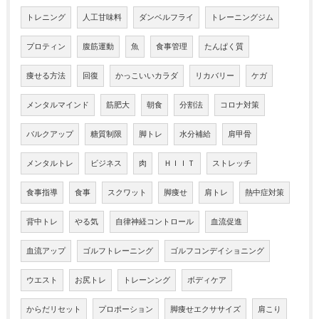
トレニング
人工甘味料
ダンベルフライ
トレーニングジム
プロティン
腹筋運動
魚
食事管理
たんぱく質
痩せる方法
回復
かっこいいカラダ
リカバリー
ケガ
メンタルマインド
筋肥大
朝食
分割法
コロナ対策
バルクアップ
糖質制限
脚トレ
水分補給
肩甲骨
メンタルトレ
ビジネス
肉
ＨＩＩＴ
ストレッチ
食事指導
食事
スクワット
脚痩せ
肩トレ
熱中症対策
背中トレ
やる気
自律神経コントロール
血流促進
血流アップ
ゴルフトレーニング
ゴルフコンデイショニング
ウエスト
お尻トレ
トレーンング
ボディケア
からだリセット
プロポーション
脚痩せエクササイズ
肩こり