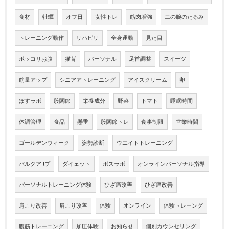
食材
牡蠣
オフ日
女性トレ
筋肉増強
二の腕のたるみ
トレーニング動作
リハビリ
全身運動
見た目
ポッコリお腹
猫背
パーソナル
足首調整
スイーツ
筋量アップ
シニアアトレーニング
アイスクリーム
卵
ぽすラボ
股関節
栄養成分
野菜
トマト
睡眠時間
体調管理
食品
懸垂
股関節トレ
食事制限
営業時間
ゴールデンウィーク
姿勢診断
ウエイトトレーニング
バルクアltプ
ダイェット
ポスラボ
オンラインパーソナル指導
パーソナルトレーニング体験
ひざ痛改善
ひざ痛改善
肩こり改善
肩こり改善
体験
オンライン
体験トレーング
腹筋トレーニング
加圧体験
お知らせ
個別カウンセリング