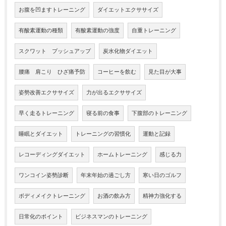
お腹を凹ますトレーニング
ダイエットエクササイズ
有酸素運動の種類
有酸素運動の強度
自重トレーニング
スクワット プッシュアップ
炭水化物ダイエット
腰痛 肩こり ひざ痛予防
コーヒーを飲む
見た目が大事
姿勢改善エクササイズ
力が出るエクササイズ
早く走るトレーニング
寝る前の食事
下腹部のトレーニング
睡眠とダイエット
トレーニングの習慣化
運動と記録
レコーディングダイエット
ホームトレーニング
感じる力
ワンコイン姿勢診断
年末年始の過ごし方
寒い日のゴルフ
ボディメイクトレーニング
お酒の飲み方
精神力強化する
日常化のポイント
ビジネスマンのトレーニング