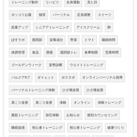
トレーニング動作
リハビリ
全身運動
見た目
ポッコリお腹
猫背
パーソナル
足首調整
スイーツ
筋量アップ
シニアアトレーニング
アイスクリーム
卵
ぽすラボ
股関節
栄養成分
野菜
トマト
睡眠時間
体調管理
食品
懸垂
股関節トレ
食事制限
営業時間
ゴールデンウィーク
姿勢診断
ウエイトトレーニング
バルクアltプ
ダイェット
ポスラボ
オンラインパーソナル指導
パーソナルトレーニング体験
ひざ痛改善
ひざ痛改善
肩こり改善
肩こり改善
体験
オンライン
体験トレーング
腹筋トレーニング
加圧体験
お知らせ
個別カウンセリング
睡眠負債
初心者トレーニング
初心者トレーニング
健康づくり