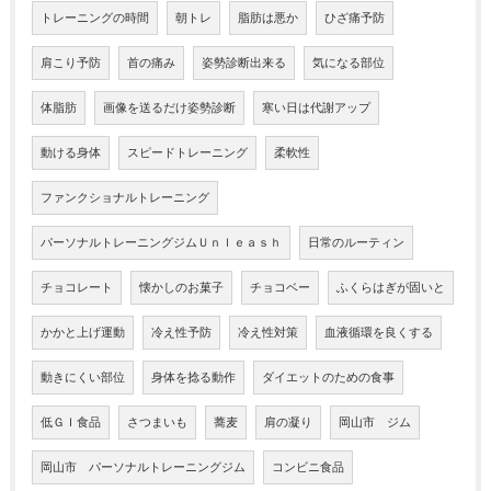
トレーニングの時間
朝トレ
脂肪は悪か
ひざ痛予防
肩こり予防
首の痛み
姿勢診断出来る
気になる部位
体脂肪
画像を送るだけ姿勢診断
寒い日は代謝アップ
動ける身体
スピードトレーニング
柔軟性
ファンクショナルトレーニング
パーソナルトレーニングジムＵｎｌｅａｓｈ
日常のルーティン
チョコレート
懐かしのお菓子
チョコベー
ふくらはぎが固いと
かかと上げ運動
冷え性予防
冷え性対策
血液循環を良くする
動きにくい部位
身体を捻る動作
ダイエットのための食事
低ＧＩ食品
さつまいも
蕎麦
肩の凝り
岡山市 ジム
岡山市 パーソナルトレーニングジム
コンビニ食品