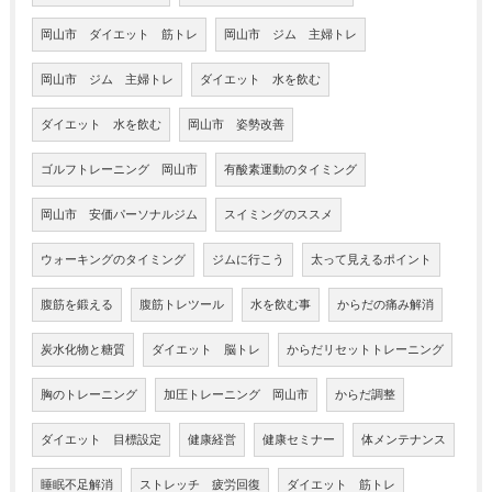
岡山市 ダイエット 筋トレ
岡山市 ジム 主婦トレ
岡山市 ジム 主婦トレ
ダイエット 水を飲む
ダイエット 水を飲む
岡山市 姿勢改善
ゴルフトレーニング 岡山市
有酸素運動のタイミング
岡山市 安価パーソナルジム
スイミングのススメ
ウォーキングのタイミング
ジムに行こう
太って見えるポイント
腹筋を鍛える
腹筋トレツール
水を飲む事
からだの痛み解消
炭水化物と糖質
ダイエット 脳トレ
からだリセットトレーニング
胸のトレーニング
加圧トレーニング 岡山市
からだ調整
ダイエット 目標設定
健康経営
健康セミナー
体メンテナンス
睡眠不足解消
ストレッチ 疲労回復
ダイエット 筋トレ