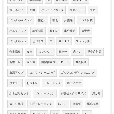
痩せる方法
回復
かっこいいカラダ
リカバリー
ケガ
メンタルマインド
筋肥大
朝食
分割法
コロナ対策
バルクアップ
糖質制限
脚トレ
水分補給
肩甲骨
メンタルトレ
ビジネス
肉
ＨＩＩＴ
ストレッチ
食事指導
食事
スクワット
脚痩せ
肩トレ
熱中症対策
背中トレ
やる気
自律神経コントロール
血流促進
血流アップ
ゴルフトレーニング
ゴルフコンデイショニング
ウエスト
お尻トレ
トレーンング
ボディケア
からだリセット
プロポーション
脚痩せエクササイズ
肩こり
肩こり解消
加圧トレーニング
筋トレ
低脂質
睡眠指導