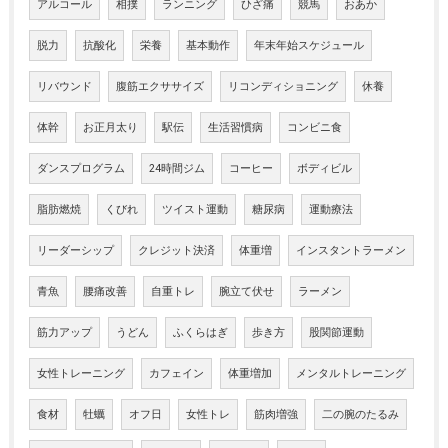
アルコール
相撲
ランニング
ひざ痛
競馬
おあか
脱力
抗酸化
栄養
基本動作
年末年始スケジュール
リバウンド
腹筋エクササイズ
リコンディショニング
休養
体幹
お正月太り
駅伝
生活習慣病
コンビニ食
ダンスプログラム
24時間ジム
コーヒー
ボディビル
脂肪燃焼
くびれ
ツイスト運動
糖尿病
運動療法
リーダーシップ
クレジット決済
体重増
インスタントラーメン
青魚
腰痛改善
自重トレ
腕立て伏せ
ラーメン
筋力アップ
うどん
ふくらはぎ
歩き方
股関節運動
女性トレーニング
カフェイン
体重増加
メンタルトレーニング
食材
牡蠣
オフ日
女性トレ
筋肉増強
二の腕のたるみ