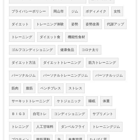
プライバシーポリシー
岡山市
ジム
ボディメイク
女性
ダイエット
トレーニング体験
姿勢
姿勢改善
代謝アップ
トレーニング
ダイエット食
機能性食材
ゴルフコンディショニング
健康食品
コロナ太り
ダイエット方法
ダイエットトレーニング
筋力トレーニング
パーソナルジム
パーソナルトレーニングジム
パーソナルッジム
筋肉
腹筋
ベンチプレス
ストレス
サーキットトレーニング
ケトジェニック
睡眠
体重
ＢＩＧ３
自宅トレ
コンディショニング
サプリメント
トレニング
人工甘味料
ダンベルフライ
トレーニングジム
プロティン
腹筋運動
魚
食事管理
たんぱく質