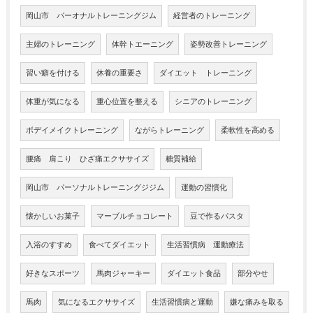
岡山市 パーオナルトレーニングジム
経営者のトレーニング
主婦のトレーニング
体幹トエーニング
姿勢改善トレーニング
習い癖を付ける
休養の重要さ
ダイエット トレーニング
体重が気になる
重心位置を整える
シニアのトレーニング
ボデイメイクトレーニング
ながらトレーニング
柔軟性を高める
腰痛 肩こり ひざ痛エクササイズ
糖質補給
岡山市 パーソナルトレーニングジジム
運動の習慣化
懐かしいお菓子
マーブルチョコレート
豆で作るパスタ
入浴のすすめ
食べてダイエット
生活習慣病 運動療法
好きなスポーツ
馬肉ジャーキー
ダイエット食品
部分やせ
馬肉
気になるエクササイズ
生活習慣病と運動
嫌な痛みを取る