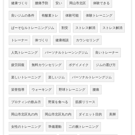
健康づくり
腰痛予防
安い
岡山市北区
体験できる
良いジムの条件
有酸素トレ
体験可能
体験トレーニング
ぱーそなルトレーニングジム
割安
ストレス解消
ストレス解消
トレーナー
体づくり
健康相談
カウンセリング
人気トレーニング
パーソナルトレーンングジム
良いトレーナー
疲労回復
無料カウンセリング
ボデイメイク
ジムの選び方
楽しいトレーニング
楽しいジム
パーソナルトレーングジム
栄誉指導
ウォーキング
野球トレーニング
腰痛
プロティンの飲み方
野菜を食べる
筋膜リリース
岡山市北区丸の内
岡山市北区丸の内
ダイエット目的
美脚
女性のトレーニング
準備運動
二の腕トレーニング