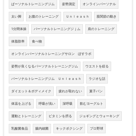
ぱーソナルトレーニングジム
姿勢測定
オンラインパーソナル
太い脚
お腹のトレーニング
Ｕｎｌｅａｓｈ
股関節の動き
1分間体操
パーソナルトレーニングジｊム
肩のトレーニング
体脂肪率
食べ物
オンラインパーソナルトレーニングサロン ぽすラボ
姿勢が良くなるパーソナルトレーニングジム
ウエストを絞る
パーソナルトレーニングジム Ｕｎｌｅａｓｈ
ラジオな話
ダイエット＆ボディメイク
疲れが取れない
菓子パン
体温を上げる
呼吸が浅い
深呼吸
飲むヨーグルト
運動とトレーニング
ビタミンを摂る
ジョギングとウォーキング
乳酸菌食品
腸内細菌
キックボクシング
プロ野球