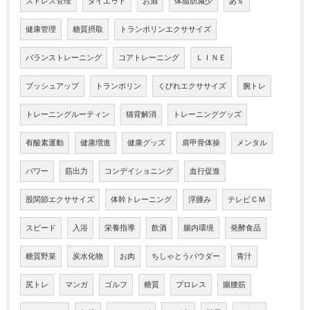
ストレス管理
ダイエゥト
お酒
体脂肪減少
あｓ
健康管理
糖質摂取
トランポリンエクササイズ
バランストレーニング
コアトレーニング
ＬＩＮＥ
プッシュアップ
トランポリン
くびれエクササイズ
腕トレ
トレーニングルーティン
猫背解消
トレーニンググッズ
有酸素運動
健康増進
健康グッズ
肩甲骨体操
メンタル
パワー
筋出力
コンデイショニング
血行促進
股関節エクササイズ
体幹トレーニング
浮腫み
テレビＣＭ
スピード
入浴
栄養指導
飲酒
腸内環境
発酵食品
糖質野菜
炭水化物
お肉
ちしゃとうパウダー
青汁
尻トレ
マンガ
ゴルフ
糖質
プロレス
腸腰筋