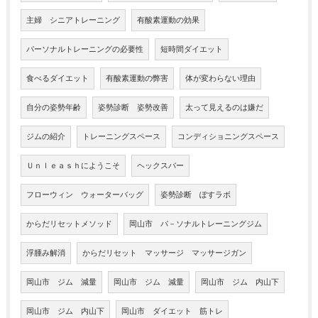
主婦 シニアトレーニング
有酸素運動の効果
パーソナルトレーニングの必要性
短時間ダイエット
食べるダイエット
有酸素運動の弊害
体が変わらない理由
自分の姿勢年齢
姿勢診断 姿勢改善
太って見えるのは嫌だ
ジムの紹介
トレーニングスペース
コンディショニングスペース
Ｕｎｌｅａｓｈにようこそ
ヘックスバー
フローウィン ウォーターバッグ
姿勢診断 ぽすラボ
からだリセットメソッド
岡山市 パ－ソナルトレーニングジム
浮腫み解消
からだリセット マッサージ マッサージガン
岡山市 ジム 減量
岡山市 ジム 減量
岡山市 ジム 内山下
岡山市 ジム 内山下
岡山市 ダイエット 筋トレ