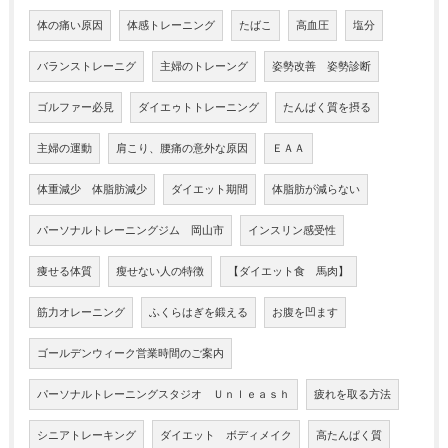
体の痛い原因
体感トレーニング
たばこ
高血圧
塩分
バランストレーニグ
主婦のトレーング
姿勢改善 姿勢診断
ゴルファー必見
ダイエゥトトレーニング
たんぱく質を摂る
主婦の運動
肩こり、腰痛の意外な原因
ＥＡＡ
体重減少 体脂肪減少
ダイエット期間
体脂肪が減らない
パーソナルトレーニングジム 岡山市
インスリン感受性
痩せる体質
瘦せない人の特徴
【ダイエット食 馬肉】
筋力オレーニング
ふくらはぎを鍛える
お腹を凹ます
ゴールデンウィーク営業時間のご案内
パーソナルトレーニングスタジオ Ｕｎｌｅａｓｈ
疲れを取る方法
シニアトレーキング
ダイエット ボディメイク
高たんぱく質