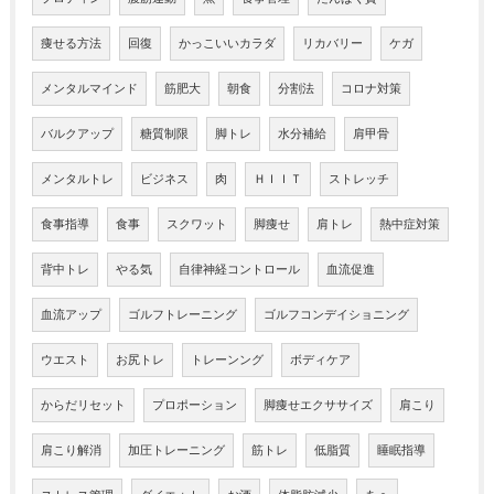
痩せる方法
回復
かっこいいカラダ
リカバリー
ケガ
メンタルマインド
筋肥大
朝食
分割法
コロナ対策
バルクアップ
糖質制限
脚トレ
水分補給
肩甲骨
メンタルトレ
ビジネス
肉
ＨＩＩＴ
ストレッチ
食事指導
食事
スクワット
脚痩せ
肩トレ
熱中症対策
背中トレ
やる気
自律神経コントロール
血流促進
血流アップ
ゴルフトレーニング
ゴルフコンデイショニング
ウエスト
お尻トレ
トレーンング
ボディケア
からだリセット
プロポーション
脚痩せエクササイズ
肩こり
肩こり解消
加圧トレーニング
筋トレ
低脂質
睡眠指導