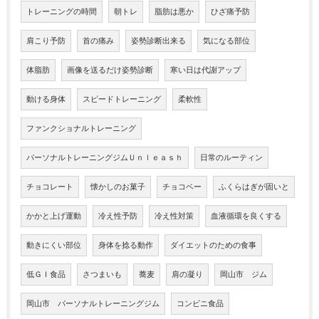
トレーニングの時間
朝トレ
脂肪は悪か
ひざ痛予防
肩こり予防
首の痛み
姿勢診断出来る
気になる部位
体脂肪
画像を送るだけ姿勢診断
寒い日は代謝アップ
動ける身体
スピードトレーニング
柔軟性
ファンクショナルトレーニング
パーソナルトレーニングジムＵｎｌｅａｓｈ
日常のルーティン
チョコレート
懐かしのお菓子
チョコベー
ふくらはぎが固いと
かかと上げ運動
冷え性予防
冷え性対策
血液循環を良くする
動きにくい部位
身体を捻る動作
ダイエットのための食事
低ＧＩ食品
さつまいも
蕎麦
肩の凝り
岡山市 ジム
岡山市 パーソナルトレーニングジム
コンビニ食品