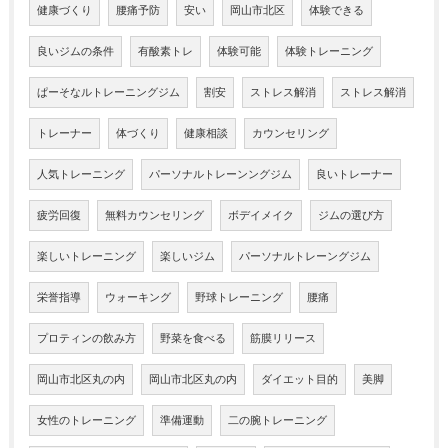
健康づくり
腰痛予防
安い
岡山市北区
体験できる
良いジムの条件
有酸素トレ
体験可能
体験トレーニング
ぱーそなルトレーニングジム
割安
ストレス解消
ストレス解消
トレーナー
体づくり
健康相談
カウンセリング
人気トレーニング
パーソナルトレーンングジム
良いトレーナー
疲労回復
無料カウンセリング
ボデイメイク
ジムの選び方
楽しいトレーニング
楽しいジム
パーソナルトレーングジム
栄誉指導
ウォーキング
野球トレーニング
腰痛
プロティンの飲み方
野菜を食べる
筋膜リリース
岡山市北区丸の内
岡山市北区丸の内
ダイエット目的
美脚
女性のトレーニング
準備運動
二の腕トレーニング