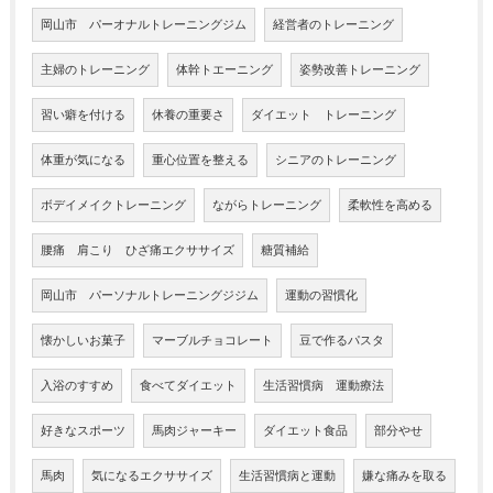
岡山市 パーオナルトレーニングジム
経営者のトレーニング
主婦のトレーニング
体幹トエーニング
姿勢改善トレーニング
習い癖を付ける
休養の重要さ
ダイエット トレーニング
体重が気になる
重心位置を整える
シニアのトレーニング
ボデイメイクトレーニング
ながらトレーニング
柔軟性を高める
腰痛 肩こり ひざ痛エクササイズ
糖質補給
岡山市 パーソナルトレーニングジジム
運動の習慣化
懐かしいお菓子
マーブルチョコレート
豆で作るパスタ
入浴のすすめ
食べてダイエット
生活習慣病 運動療法
好きなスポーツ
馬肉ジャーキー
ダイエット食品
部分やせ
馬肉
気になるエクササイズ
生活習慣病と運動
嫌な痛みを取る