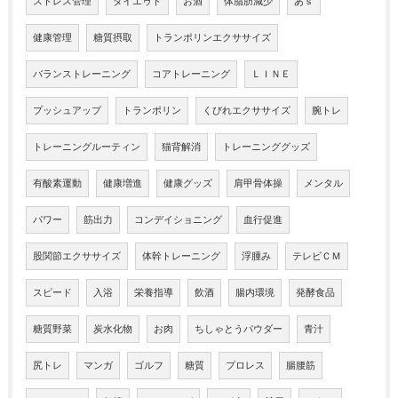
ストレス管理
ダイエゥト
お酒
体脂肪減少
あｓ
健康管理
糖質摂取
トランポリンエクササイズ
バランストレーニング
コアトレーニング
ＬＩＮＥ
プッシュアップ
トランポリン
くびれエクササイズ
腕トレ
トレーニングルーティン
猫背解消
トレーニンググッズ
有酸素運動
健康増進
健康グッズ
肩甲骨体操
メンタル
パワー
筋出力
コンデイショニング
血行促進
股関節エクササイズ
体幹トレーニング
浮腫み
テレビＣＭ
スピード
入浴
栄養指導
飲酒
腸内環境
発酵食品
糖質野菜
炭水化物
お肉
ちしゃとうパウダー
青汁
尻トレ
マンガ
ゴルフ
糖質
プロレス
腸腰筋