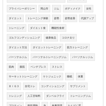
プライバシーポリシー
岡山市
ジム
ボディメイク
女性
ダイエット
トレーニング体験
姿勢
姿勢改善
代謝アップ
トレーニング
ダイエット食
機能性食材
ゴルフコンディショニング
健康食品
コロナ太り
ダイエット方法
ダイエットトレーニング
筋力トレーニング
パーソナルジム
パーソナルトレーニングジム
パーソナルッジム
筋肉
腹筋
ベンチプレス
ストレス
サーキットトレーニング
ケトジェニック
睡眠
体重
ＢＩＧ３
自宅トレ
コンディショニング
サプリメント
トレニング
人工甘味料
ダンベルフライ
トレーニングジム
プロティン
腹筋運動
魚
食事管理
たんぱく質