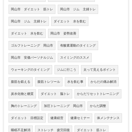
岡山市 ダイエット 筋トレ
岡山市 ジム 主婦トレ
岡山市 ジム 主婦トレ
ダイエット 水を飲む
ダイエット 水を飲む
岡山市 姿勢改善
ゴルフトレーニング 岡山市
有酸素運動のタイミング
岡山市 安価パーソナルジム
スイミングのススメ
ウォーキングのタイミング
ジムに行こう
太って見えるポイント
腹筋を鍛える
腹筋トレツール
水を飲む事
からだの痛み解消
炭水化物と糖質
ダイエット 脳トレ
からだリセットトレーニング
胸のトレーニング
加圧トレーニング 岡山市
からだ調整
ダイエット 目標設定
健康経営
健康セミナー
体メンテナンス
睡眠不足解消
ストレッチ 疲労回復
ダイエット 筋トレ