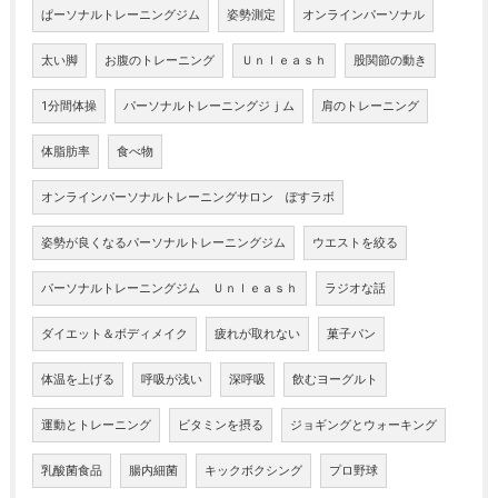
ぱーソナルトレーニングジム
姿勢測定
オンラインパーソナル
太い脚
お腹のトレーニング
Ｕｎｌｅａｓｈ
股関節の動き
1分間体操
パーソナルトレーニングジｊム
肩のトレーニング
体脂肪率
食べ物
オンラインパーソナルトレーニングサロン ぽすラボ
姿勢が良くなるパーソナルトレーニングジム
ウエストを絞る
パーソナルトレーニングジム Ｕｎｌｅａｓｈ
ラジオな話
ダイエット＆ボディメイク
疲れが取れない
菓子パン
体温を上げる
呼吸が浅い
深呼吸
飲むヨーグルト
運動とトレーニング
ビタミンを摂る
ジョギングとウォーキング
乳酸菌食品
腸内細菌
キックボクシング
プロ野球