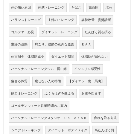
体の痛い原因
体感トレーニング
たばこ
高血圧
塩分
バランストレーニグ
主婦のトレーング
姿勢改善 姿勢診断
ゴルファー必見
ダイエゥトトレーニング
たんぱく質を摂る
主婦の運動
肩こり、腰痛の意外な原因
ＥＡＡ
体重減少 体脂肪減少
ダイエット期間
体脂肪が減らない
パーソナルトレーニングジム 岡山市
インスリン感受性
痩せる体質
瘦せない人の特徴
【ダイエット食 馬肉】
筋力オレーニング
ふくらはぎを鍛える
お腹を凹ます
ゴールデンウィーク営業時間のご案内
パーソナルトレーニングスタジオ Ｕｎｌｅａｓｈ
疲れを取る方法
シニアトレーキング
ダイエット ボディメイク
高たんぱく質