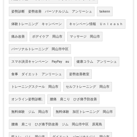
姿勢診断 姿勢改善 パーソナルジム アンリーシュ
taikenn
体験トレーニング キャンペーン
キャンペーン情報 Ｕｎｌｅａｓｈ
痛み改善
ボデイケア 岡山市
マッサージ 岡山市
パーソナルトレーニング 岡山市中区
スマホ決済キャンペーン PayPay au
健康コラム アンリーシュ
食事 ダイエット アンリーシュ
姿勢改善教室
トレーニングスクール 岡山市
セルフトレーニング 岡山市
オンライン姿勢診断;
腰痛 肩こり ひざ痛予防改善
無料体験 ジム 岡山市
無料体験 加圧トレーニング 岡山市
腰痛 肩こり ひざ痛予防改善 ジム 岡山市中区 原尾島
筋トレ ジム 岡山市
ダイエット パーソナルジム 岡山市