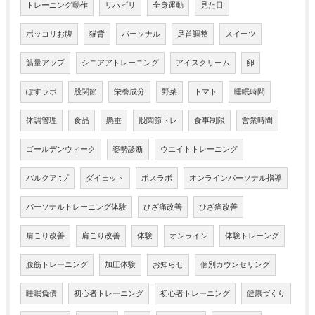
トレーニング動作
リハビリ
全身運動
見た目
ポッコリお腹
猫背
パーソナル
足首調整
スイーツ
筋量アップ
シニアアトレーニング
アイスクリーム
卵
ぽすラボ
股関節
栄養成分
野菜
トマト
睡眠時間
体調管理
食品
懸垂
股関節トレ
食事制限
営業時間
ゴールデンウィーク
姿勢診断
ウエイトトレーニング
バルクアltプ
ダイェット
ポスラボ
オンラインパーソナル指導
パーソナルトレーニング体験
ひざ痛改善
ひざ痛改善
肩こり改善
肩こり改善
体験
オンライン
体験トレーング
腹筋トレーニング
加圧体験
お知らせ
個別カウンセリング
睡眠負債
初心者トレーニング
初心者トレーニング
健康づくり