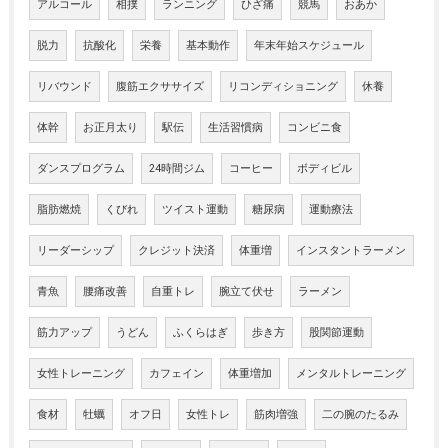
アルコール
相撲
ランニング
ひざ痛
競馬
おあか
脱力
抗酸化
栄養
基本動作
年末年始スケジュール
リバウンド
腹筋エクササイズ
リコンディショニング
休養
体幹
お正月太り
駅伝
生活習慣病
コンビニ食
ダンスプログラム
24時間ジム
コーヒー
ボディビル
脂肪燃焼
くびれ
ツイスト運動
糖尿病
運動療法
リーダーシップ
クレジット決済
体重増
インスタントラーメン
青魚
腰痛改善
自重トレ
腕立て伏せ
ラーメン
筋力アップ
うどん
ふくらはぎ
歩き方
股関節運動
女性トレーニング
カフェイン
体重増加
メンタルトレーニング
食材
牡蠣
オフ日
女性トレ
筋肉増強
二の腕のたるみ