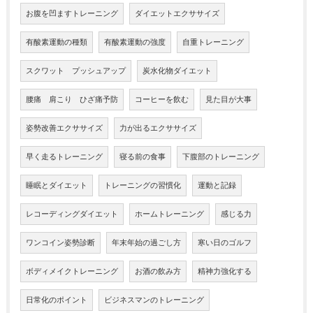
お腹を凹ますトレーニング
ダイエットエクササイズ
有酸素運動の種類
有酸素運動の強度
自重トレーニング
スクワット プッシュアップ
炭水化物ダイエット
腰痛 肩こり ひざ痛予防
コーヒーを飲む
見た目が大事
姿勢改善エクササイズ
力が出るエクササイズ
早く走るトレーニング
寝る前の食事
下腹部のトレーニング
睡眠とダイエット
トレーニングの習慣化
運動と記録
レコーディングダイエット
ホームトレーニング
感じる力
ワンコイン姿勢診断
年末年始の過ごし方
寒い日のゴルフ
ボディメイクトレーニング
お酒の飲み方
精神力強化する
日常化のポイント
ビジネスマンのトレーニング