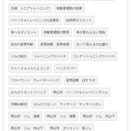
主婦 シニアトレーニング
有酸素運動の効果
パーソナルトレーニングの必要性
短時間ダイエット
食べるダイエット
有酸素運動の弊害
体が変わらない理由
自分の姿勢年齢
姿勢診断 姿勢改善
太って見えるのは嫌だ
ジムの紹介
トレーニングスペース
コンディショニングスペース
Ｕｎｌｅａｓｈにようこそ
ヘックスバー
フローウィン ウォーターバッグ
姿勢診断 ぽすラボ
からだリセットメソッド
岡山市 パ－ソナルトレーニングジム
浮腫み解消
からだリセット マッサージ マッサージガン
岡山市 ジム 減量
岡山市 ジム 減量
岡山市 ジム 内山下
岡山市 ジム 内山下
岡山市 ダイエット 筋トレ