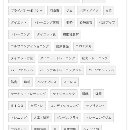
プライバシーポリシー
岡山市
ジム
ボディメイク
女性
ダイエット
トレーニング体験
姿勢
姿勢改善
代謝アップ
トレーニング
ダイエット食
機能性食材
ゴルフコンディショニング
健康食品
コロナ太り
ダイエット方法
ダイエットトレーニング
筋力トレーニング
パーソナルジム
パーソナルトレーニングジム
パーソナルッジム
筋肉
腹筋
ベンチプレス
ストレス
サーキットトレーニング
ケトジェニック
睡眠
体重
ＢＩＧ３
自宅トレ
コンディショニング
サプリメント
トレニング
人工甘味料
ダンベルフライ
トレーニングジム
プロティン
腹筋運動
魚
食事管理
たんぱく質