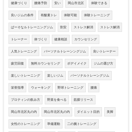
健康づくり
腰痛予防
安い
岡山市北区
体験できる
良いジムの条件
有酸素トレ
体験可能
体験トレーニング
ぱーそなルトレーニングジム
割安
ストレス解消
ストレス解消
トレーナー
体づくり
健康相談
カウンセリング
人気トレーニング
パーソナルトレーンングジム
良いトレーナー
疲労回復
無料カウンセリング
ボデイメイク
ジムの選び方
楽しいトレーニング
楽しいジム
パーソナルトレーングジム
栄誉指導
ウォーキング
野球トレーニング
腰痛
プロティンの飲み方
野菜を食べる
筋膜リリース
岡山市北区丸の内
岡山市北区丸の内
ダイエット目的
美脚
女性のトレーニング
準備運動
二の腕トレーニング