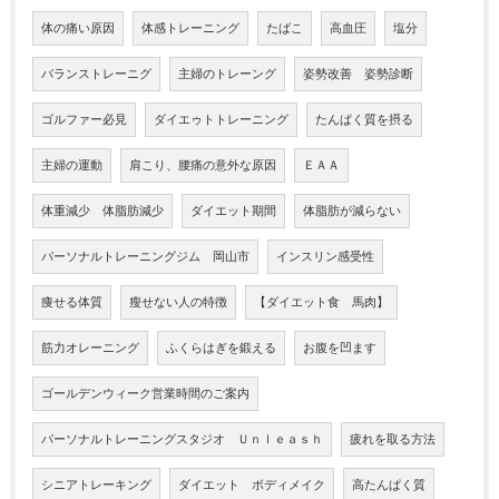
体の痛い原因
体感トレーニング
たばこ
高血圧
塩分
バランストレーニグ
主婦のトレーング
姿勢改善 姿勢診断
ゴルファー必見
ダイエゥトトレーニング
たんぱく質を摂る
主婦の運動
肩こり、腰痛の意外な原因
ＥＡＡ
体重減少 体脂肪減少
ダイエット期間
体脂肪が減らない
パーソナルトレーニングジム 岡山市
インスリン感受性
痩せる体質
瘦せない人の特徴
【ダイエット食 馬肉】
筋力オレーニング
ふくらはぎを鍛える
お腹を凹ます
ゴールデンウィーク営業時間のご案内
パーソナルトレーニングスタジオ Ｕｎｌｅａｓｈ
疲れを取る方法
シニアトレーキング
ダイエット ボディメイク
高たんぱく質