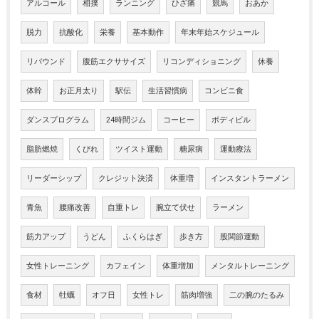
アルコール
相撲
ランニング
ひざ痛
競馬
おあか
脱力
抗酸化
栄養
基本動作
年末年始スケジュール
リバウンド
腹筋エクササイズ
リコンディショニング
休養
体幹
お正月太り
駅伝
生活習慣病
コンビニ食
ダンスプログラム
24時間ジム
コーヒー
ボディビル
脂肪燃焼
くびれ
ツイスト運動
糖尿病
運動療法
リーダーシップ
クレジット決済
体重増
インスタントラーメン
青魚
腰痛改善
自重トレ
腕立て伏せ
ラーメン
筋力アップ
うどん
ふくらはぎ
歩き方
股関節運動
女性トレーニング
カフェイン
体重増加
メンタルトレーニング
食材
牡蠣
オフ日
女性トレ
筋肉増強
二の腕のたるみ