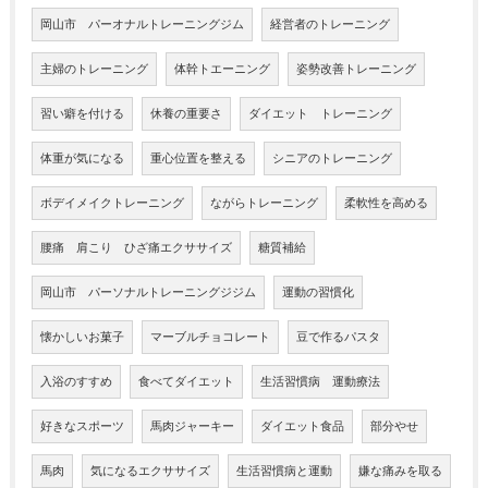
岡山市 パーオナルトレーニングジム
経営者のトレーニング
主婦のトレーニング
体幹トエーニング
姿勢改善トレーニング
習い癖を付ける
休養の重要さ
ダイエット トレーニング
体重が気になる
重心位置を整える
シニアのトレーニング
ボデイメイクトレーニング
ながらトレーニング
柔軟性を高める
腰痛 肩こり ひざ痛エクササイズ
糖質補給
岡山市 パーソナルトレーニングジジム
運動の習慣化
懐かしいお菓子
マーブルチョコレート
豆で作るパスタ
入浴のすすめ
食べてダイエット
生活習慣病 運動療法
好きなスポーツ
馬肉ジャーキー
ダイエット食品
部分やせ
馬肉
気になるエクササイズ
生活習慣病と運動
嫌な痛みを取る