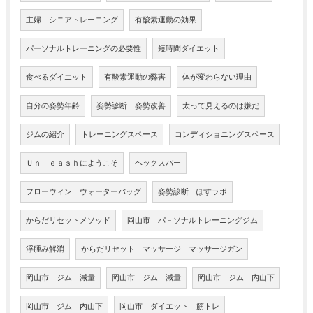
主婦 シニアトレーニング
有酸素運動の効果
パーソナルトレーニングの必要性
短時間ダイエット
食べるダイエット
有酸素運動の弊害
体が変わらない理由
自分の姿勢年齢
姿勢診断 姿勢改善
太って見えるのは嫌だ
ジムの紹介
トレーニングスペース
コンディショニングスペース
Ｕｎｌｅａｓｈにようこそ
ヘックスバー
フローウィン ウォーターバッグ
姿勢診断 ぽすラボ
からだリセットメソッド
岡山市 パ－ソナルトレーニングジム
浮腫み解消
からだリセット マッサージ マッサージガン
岡山市 ジム 減量
岡山市 ジム 減量
岡山市 ジム 内山下
岡山市 ジム 内山下
岡山市 ダイエット 筋トレ