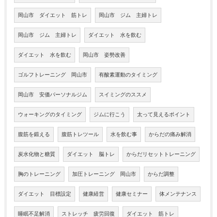
岡山市 ダイエット 筋トレ
岡山市 ジム 主婦トレ
岡山市 ジム 主婦トレ
ダイエット 水を飲む
ダイエット 水を飲む
岡山市 姿勢改善
ゴルフトレーニング 岡山市
有酸素運動のタイミング
岡山市 安価パーソナルジム
スイミングのススメ
ウォーキングのタイミング
ジムに行こう
太って見えるポイント
腹筋を鍛える
腹筋トレツール
水を飲む事
からだの痛み解消
炭水化物と糖質
ダイエット 脳トレ
からだリセットトレーニング
胸のトレーニング
加圧トレーニング 岡山市
からだ調整
ダイエット 目標設定
健康経営
健康セミナー
体メンテナンス
睡眠不足解消
ストレッチ 疲労回復
ダイエット 筋トレ