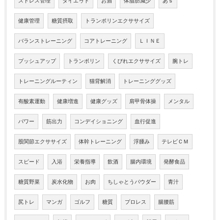
ストレス管理
ダイエゥト
お酒
体脂肪減少
あｓ
健康管理
糖質摂取
トランポリンエクササイズ
バランストレーニング
コアトレーニング
ＬＩＮＥ
プッシュアップ
トランポリン
くびれエクササイズ
腕トレ
トレーニングルーティン
猫背解消
トレーニンググッズ
有酸素運動
健康増進
健康グッズ
肩甲骨体操
メンタル
パワー
筋出力
コンデイショニング
血行促進
股関節エクササイズ
体幹トレーニング
浮腫み
テレビＣＭ
スピード
入浴
栄養指導
飲酒
腸内環境
発酵食品
糖質野菜
炭水化物
お肉
ちしゃとうパウダー
青汁
尻トレ
マンガ
ゴルフ
糖質
プロレス
腸腰筋