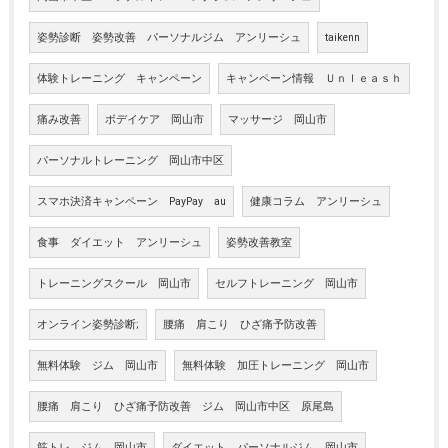
姿勢診断 姿勢改善 パーソナルジム アンリーシュ
taikenn
体験トレーニング キャンペーン
キャンペーン情報 Ｕｎｌｅａｓｈ
痛み改善
ボデイケア 岡山市
マッサージ 岡山市
パーソナルトレーニング 岡山市中区
スマホ決済キャンペーン PayPay au
健康コラム アンリーシュ
食事 ダイエット アンリーシュ
姿勢改善教室
トレーニングスクール 岡山市
セルフトレーニング 岡山市
オンライン姿勢診断;
腰痛 肩こり ひざ痛予防改善
無料体験 ジム 岡山市
無料体験 加圧トレーニング 岡山市
腰痛 肩こり ひざ痛予防改善 ジム 岡山市中区 原尾島
筋トレ ジム 岡山市
ダイエット パーソナルジム 岡山市