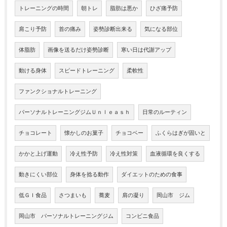
トレーニングの時間
朝トレ
脂肪は悪か
ひざ痛予防
肩こり予防
首の痛み
姿勢診断出来る
気になる部位
体脂肪
画像を送るだけ姿勢診断
寒い日は代謝アップ
動ける身体
スピードトレーニング
柔軟性
ファンクショナルトレーニング
パーソナルトレーニングジムＵｎｌｅａｓｈ
日常のルーティン
チョコレート
懐かしのお菓子
チョコベー
ふくらはぎが固いと
かかと上げ運動
冷え性予防
冷え性対策
血液循環を良くする
動きにくい部位
身体を捻る動作
ダイエットのための食事
低ＧＩ食品
さつまいも
蕎麦
肩の凝り
岡山市 ジム
岡山市 パーソナルトレーニングジム
コンビニ食品