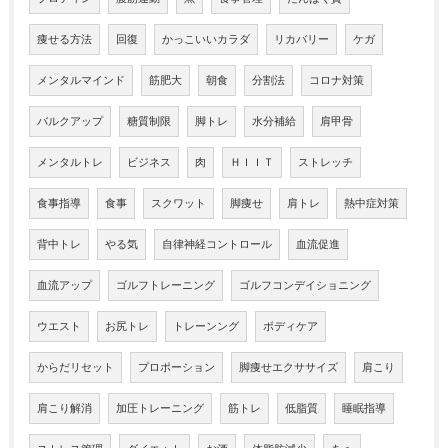
痩せる方法
回復
かっこいいカラダ
リカバリー
ケガ
メンタルマインド
筋肥大
朝食
分割法
コロナ対策
バルクアップ
糖質制限
脚トレ
水分補給
肩甲骨
メンタルトレ
ビジネス
肉
ＨＩＩＴ
ストレッチ
食事指導
食事
スクワット
脚痩せ
肩トレ
熱中症対策
背中トレ
やる気
自律神経コントロール
血流促進
血流アップ
ゴルフトレーニング
ゴルフコンデイショニング
ウエスト
お尻トレ
トレーンング
ボディケア
からだリセット
プロポーション
脚痩せエクササイズ
肩こり
肩こり解消
加圧トレーニング
筋トレ
低脂質
睡眠指導