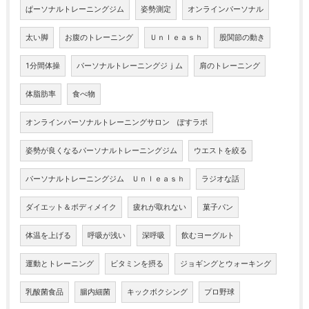
ぱーソナルトレーニングジム
姿勢測定
オンラインパーソナル
太い脚
お腹のトレーニング
Ｕｎｌｅａｓｈ
股関節の動き
1分間体操
パーソナルトレーニングジｊム
肩のトレーニング
体脂肪率
食べ物
オンラインパーソナルトレーニングサロン ぽすラボ
姿勢が良くなるパーソナルトレーニングジム
ウエストを絞る
パーソナルトレーニングジム Ｕｎｌｅａｓｈ
ラジオな話
ダイエット＆ボディメイク
疲れが取れない
菓子パン
体温を上げる
呼吸が浅い
深呼吸
飲むヨーグルト
運動とトレーニング
ビタミンを摂る
ジョギングとウォーキング
乳酸菌食品
腸内細菌
キックボクシング
プロ野球