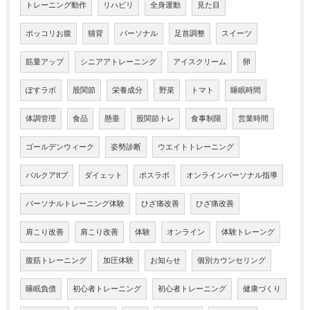
トレーニング動作
リハビリ
全身運動
見た目
ポッコリお腹
猫背
パーソナル
足首調整
スイーツ
筋量アップ
シニアアトレーニング
アイスクリーム
卵
ぽすラボ
股関節
栄養成分
野菜
トマト
睡眠時間
体調管理
食品
懸垂
股関節トレ
食事制限
営業時間
ゴールデンウィーク
姿勢診断
ウエイトトレーニング
バルクアltプ
ダイェット
ポスラボ
オンラインパーソナル指導
パーソナルトレーニング体験
ひざ痛改善
ひざ痛改善
肩こり改善
肩こり改善
体験
オンライン
体験トレーング
腹筋トレーニング
加圧体験
お知らせ
個別カウンセリング
睡眠負債
初心者トレーニング
初心者トレーニング
健康づくり