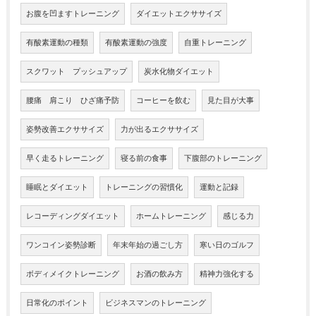
お腹を凹ますトレーニング
ダイエットエクササイズ
有酸素運動の種類
有酸素運動の強度
自重トレーニング
スクワット プッシュアップ
炭水化物ダイエット
腰痛 肩こり ひざ痛予防
コーヒーを飲む
見た目が大事
姿勢改善エクササイズ
力が出るエクササイズ
早く走るトレーニング
寝る前の食事
下腹部のトレーニング
睡眠とダイエット
トレーニングの習慣化
運動と記録
レコーディングダイエット
ホームトレーニング
感じる力
ワンコイン姿勢診断
年末年始の過ごし方
寒い日のゴルフ
ボディメイクトレーニング
お酒の飲み方
精神力強化する
日常化のポイント
ビジネスマンのトレーニング