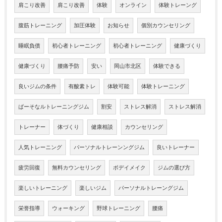
肩こり改善
肩こり改善
体験
オンライン
体験トレーング
腹筋トレーニング
加圧体験
お知らせ
個別カウンセリング
睡眠負債
初心者トレーニング
初心者トレーニング
健康づくり
健康づくり
腰痛予防
安い
岡山市北区
体験できる
良いジムの条件
有酸素トレ
体験可能
体験トレーニング
ぱーそなルトレーニングジム
割安
ストレス解消
ストレス解消
トレーナー
体づくり
健康相談
カウンセリング
人気トレーニング
パーソナルトレーンングジム
良いトレーナー
疲労回復
無料カウンセリング
ボデイメイク
ジムの選び方
楽しいトレーニング
楽しいジム
パーソナルトレーングジム
栄誉指導
ウォーキング
野球トレーニング
腰痛