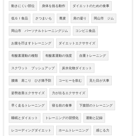
動きにくい部位
身体を捻る動作
ダイエットのための食事
低ＧＩ食品
さつまいも
蕎麦
肩の凝り
岡山市 ジム
岡山市 パーソナルトレーニングジム
コンビニ食品
お腹を凹ますトレーニング
ダイエットエクササイズ
有酸素運動の種類
有酸素運動の強度
自重トレーニング
スクワット プッシュアップ
炭水化物ダイエット
腰痛 肩こり ひざ痛予防
コーヒーを飲む
見た目が大事
姿勢改善エクササイズ
力が出るエクササイズ
早く走るトレーニング
寝る前の食事
下腹部のトレーニング
睡眠とダイエット
トレーニングの習慣化
運動と記録
レコーディングダイエット
ホームトレーニング
感じる力