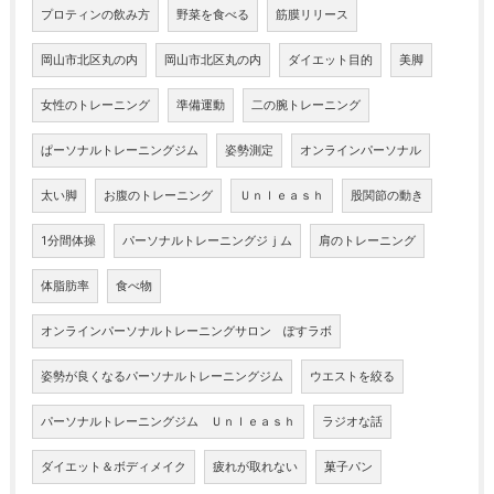
プロティンの飲み方
野菜を食べる
筋膜リリース
岡山市北区丸の内
岡山市北区丸の内
ダイエット目的
美脚
女性のトレーニング
準備運動
二の腕トレーニング
ぱーソナルトレーニングジム
姿勢測定
オンラインパーソナル
太い脚
お腹のトレーニング
Ｕｎｌｅａｓｈ
股関節の動き
1分間体操
パーソナルトレーニングジｊム
肩のトレーニング
体脂肪率
食べ物
オンラインパーソナルトレーニングサロン ぽすラボ
姿勢が良くなるパーソナルトレーニングジム
ウエストを絞る
パーソナルトレーニングジム Ｕｎｌｅａｓｈ
ラジオな話
ダイエット＆ボディメイク
疲れが取れない
菓子パン