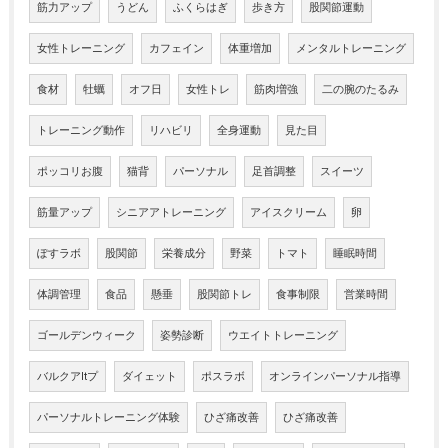
筋力アップ
うどん
ふくらはぎ
歩き方
股関節運動
女性トレーニング
カフェイン
体重増加
メンタルトレーニング
食材
牡蠣
オフ日
女性トレ
筋肉増強
二の腕のたるみ
トレーニング動作
リハビリ
全身運動
見た目
ポッコリお腹
猫背
パーソナル
足首調整
スイーツ
筋量アップ
シニアアトレーニング
アイスクリーム
卵
ぽすラボ
股関節
栄養成分
野菜
トマト
睡眠時間
体調管理
食品
懸垂
股関節トレ
食事制限
営業時間
ゴールデンウィーク
姿勢診断
ウエイトトレーニング
バルクアltプ
ダイェット
ポスラボ
オンラインパーソナル指導
パーソナルトレーニング体験
ひざ痛改善
ひざ痛改善