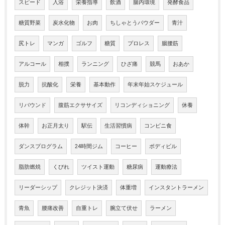
スピード
入浴
栄養指導
飲酒
腸内環境
発酵食品
糖質野菜
炭水化物
お肉
ちしゃとうパウダー
青汁
尻トレ
マンガ
ゴルフ
糖質
プロレス
腸腰筋
アルコール
相撲
ランニング
ひざ痛
競馬
おあか
脱力
抗酸化
栄養
基本動作
年末年始スケジュール
リバウンド
腹筋エクササイズ
リコンディショニング
休養
体幹
お正月太り
駅伝
生活習慣病
コンビニ食
ダンスプログラム
24時間ジム
コーヒー
ボディビル
脂肪燃焼
くびれ
ツイスト運動
糖尿病
運動療法
リーダーシップ
クレジット決済
体重増
インスタントラーメン
青魚
腰痛改善
自重トレ
腕立て伏せ
ラーメン