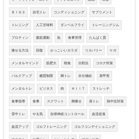
ＢＩＧ３
自宅トレ
コンディショニング
サプリメント
トレニング
人工甘味料
ダンベルフライ
トレーニングジム
プロティン
腹筋運動
魚
食事管理
たんぱく質
痩せる方法
回復
かっこいいカラダ
リカバリー
ケガ
メンタルマインド
筋肥大
朝食
分割法
コロナ対策
バルクアップ
糖質制限
脚トレ
水分補給
肩甲骨
メンタルトレ
ビジネス
肉
ＨＩＩＴ
ストレッチ
食事指導
食事
スクワット
脚痩せ
肩トレ
熱中症対策
背中トレ
やる気
自律神経コントロール
血流促進
血流アップ
ゴルフトレーニング
ゴルフコンデイショニング