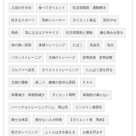
入浴のすすめ
食べてダイエット
生活習慣病 運動療法
好きなスポーツ
馬肉ジャーキー
ダイエット食品
部分やせ
馬肉
気になるエクササイズ
生活習慣病と運動
嫌な痛みを取る
体の痛い原因
体感トレーニング
たばこ
高血圧
塩分
バランストレーニグ
主婦のトレーング
姿勢改善 姿勢診断
ゴルファー必見
ダイエゥトトレーニング
たんぱく質を摂る
主婦の運動
肩こり、腰痛の意外な原因
ＥＡＡ
体重減少 体脂肪減少
ダイエット期間
体脂肪が減らない
パーソナルトレーニングジム 岡山市
インスリン感受性
痩せる体質
瘦せない人の特徴
【ダイエット食 馬肉】
筋力オレーニング
ふくらはぎを鍛える
お腹を凹ます