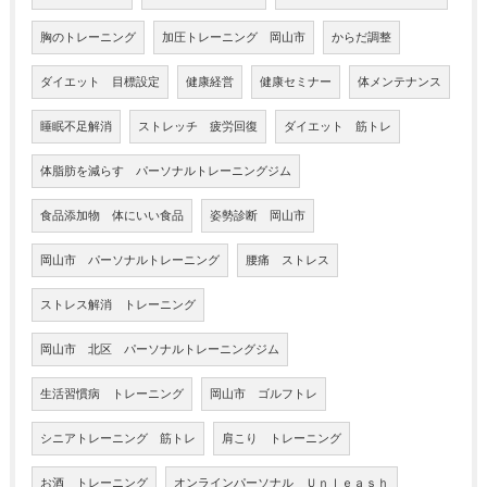
胸のトレーニング
加圧トレーニング 岡山市
からだ調整
ダイエット 目標設定
健康経営
健康セミナー
体メンテナンス
睡眠不足解消
ストレッチ 疲労回復
ダイエット 筋トレ
体脂肪を減らす パーソナルトレーニングジム
食品添加物 体にいい食品
姿勢診断 岡山市
岡山市 パーソナルトレーニング
腰痛 ストレス
ストレス解消 トレーニング
岡山市 北区 パーソナルトレーニングジム
生活習慣病 トレーニング
岡山市 ゴルフトレ
シニアトレーニング 筋トレ
肩こり トレーニング
お酒 トレーニング
オンラインパーソナル Ｕｎｌｅａｓｈ