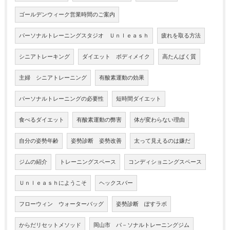
ゴールデンウィーク営業時間のご案内
パーソナルトレーニングスタジオ Ｕｎｌｅａｓｈ
疲れを取る方法
シニアトレーキング
ダイエット ボディメイク
高たんぱく質
主婦 シニアトレーニング
有酸素運動の効果
パーソナルトレーニングの必要性
短時間ダイエット
食べるダイエット
有酸素運動の弊害
体が変わらない理由
自分の姿勢年齢
姿勢診断 姿勢改善
太って見えるのは嫌だ
ジムの紹介
トレーニングスペース
コンディショニングスペース
Ｕｎｌｅａｓｈにようこそ
ヘックスバー
フローウィン ウォーターバッグ
姿勢診断 ぽすラボ
からだリセットメソッド
岡山市 パ－ソナルトレーニングジム