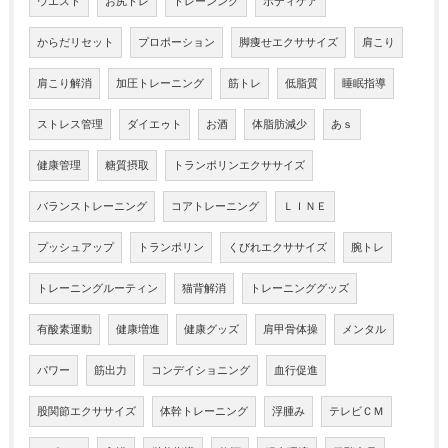
ウエスト
お尻トレ
トレーンング
ボディケア
からだリセット
プロポーション
脚痩せエクササイズ
肩こり
肩こり解消
加圧トレーニング
筋トレ
低脂質
睡眠指導
ストレス管理
ダイエゥト
お酒
体脂肪減少
あｓ
健康管理
糖質摂取
トランポリンエクササイズ
バランストレーニング
コアトレーニング
ＬＩＮＥ
プッシュアップ
トランポリン
くびれエクササイズ
腕トレ
トレーニングルーティン
猫背解消
トレーニンググッズ
有酸素運動
健康増進
健康グッズ
肩甲骨体操
メンタル
パワー
筋出力
コンデイショニング
血行促進
股関節エクササイズ
体幹トレーニング
浮腫み
テレビＣＭ