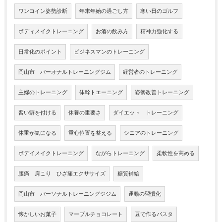
ワンコイン姿勢診断
年末年始の過ごし方
寒い日のゴルフ
ボディメイクトレーニング
お酒の飲み方
精神力強化する
日常化のポイント
ビジネスマンのトレーニング
岡山市 パーオナルトレーニングジム
経営者のトレーニング
主婦のトレーニング
体幹トエーニング
姿勢改善トレーニング
習い癖を付ける
休養の重要さ
ダイエット トレーニング
体重が気になる
重心位置を整える
シニアのトレーニング
ボデイメイクトレーニング
ながらトレーニング
柔軟性を高める
腰痛 肩こり ひざ痛エクササイズ
糖質補給
岡山市 パーソナルトレーニングジジム
運動の習慣化
懐かしいお菓子
マーブルチョコレート
豆で作るパスタ