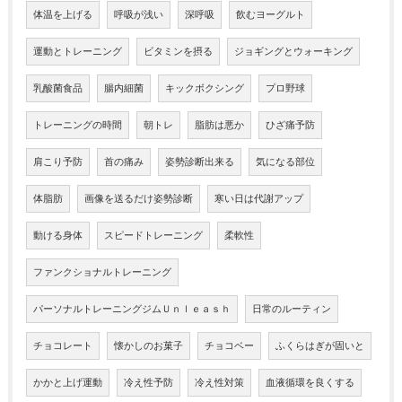
体温を上げる
呼吸が浅い
深呼吸
飲むヨーグルト
運動とトレーニング
ビタミンを摂る
ジョギングとウォーキング
乳酸菌食品
腸内細菌
キックボクシング
プロ野球
トレーニングの時間
朝トレ
脂肪は悪か
ひざ痛予防
肩こり予防
首の痛み
姿勢診断出来る
気になる部位
体脂肪
画像を送るだけ姿勢診断
寒い日は代謝アップ
動ける身体
スピードトレーニング
柔軟性
ファンクショナルトレーニング
パーソナルトレーニングジムＵｎｌｅａｓｈ
日常のルーティン
チョコレート
懐かしのお菓子
チョコベー
ふくらはぎが固いと
かかと上げ運動
冷え性予防
冷え性対策
血液循環を良くする