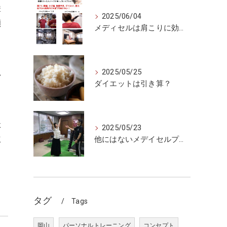
構
2025/06/04
傾
メディセルは肩こりに効くのか
2025/05/25
い
ダイエットは引き算？
体
2025/05/23
立
他にはないメデイセルプラス
タグ
Tags
岡山
パーソナルトレーニング
コンセプト