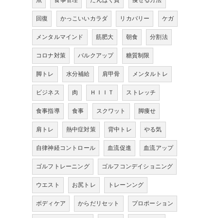
魚
食事管理
たんぱく質
痩せる方法
回復
かっこいいカラダ
リカバリー
ケガ
メンタルマインド
筋肥大
朝食
分割法
コロナ対策
バルクアップ
糖質制限
脚トレ
水分補給
肩甲骨
メンタルトレ
ビジネス
肉
ＨＩＩＴ
ストレッチ
食事指導
食事
スクワット
脚痩せ
肩トレ
熱中症対策
背中トレ
やる気
自律神経コントロール
血流促進
血流アップ
ゴルフトレーニング
ゴルフコンデイショニング
ウエスト
お尻トレ
トレーンング
ボディケア
からだリセット
プロポーション