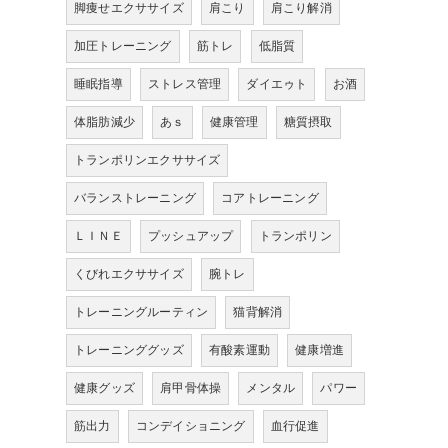
脚痩せエクササイズ
肩こり
肩こり解消
加圧トレーニング
筋トレ
低脂質
睡眠指導
ストレス管理
ダイエゥト
お酒
体脂肪減少
あｓ
健康管理
糖質摂取
トランポリンエクササイズ
バランストレーニング
コアトレーニング
ＬＩＮＥ
プッシュアップ
トランポリン
くびれエクササイズ
腕トレ
トレーニングルーティン
猫背解消
トレーニンググッズ
有酸素運動
健康増進
健康グッズ
肩甲骨体操
メンタル
パワー
筋出力
コンデイショニング
血行促進