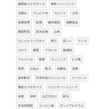
股関節エクササイズ
体幹トレーニング
浮腫み
テレビＣＭ
スピード
入浴
栄養指導
飲酒
腸内環境
発酵食品
糖質野菜
炭水化物
お肉
ちしゃとうパウダー
青汁
尻トレ
マンガ
ゴルフ
糖質
プロレス
腸腰筋
アルコール
相撲
ランニング
ひざ痛
競馬
おあか
脱力
抗酸化
栄養
基本動作
年末年始スケジュール
リバウンド
腹筋エクササイズ
リコンディショニング
休養
体幹
お正月太り
駅伝
生活習慣病
コンビニ食
ダンスプログラム